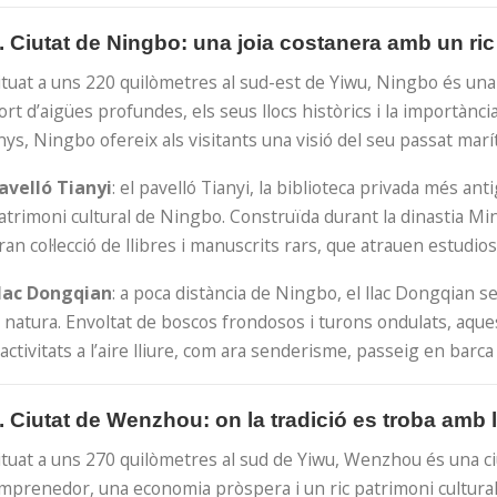
. Ciutat de Ningbo: una joia costanera amb un ric
ituat a uns 220 quilòmetres al sud-est de Yiwu, Ningbo és una
ort d’aigües profundes, els seus llocs històrics i la importànc
nys, Ningbo ofereix als visitants una visió del seu passat marí
avelló Tianyi
: el pavelló Tianyi, la biblioteca privada més anti
atrimoni cultural de Ningbo. Construïda durant la dinastia Min
ran col·lecció de llibres i manuscrits rars, que atrauen estudios
lac Dongqian
: a poca distància de Ningbo, el llac Dongqian s
a natura. Envoltat de boscos frondosos i turons ondulats, aques
’activitats a l’aire lliure, com ara senderisme, passeig en barca
. Ciutat de Wenzhou: on la tradició es troba amb 
ituat a uns 270 quilòmetres al sud de Yiwu, Wenzhou és una c
mprenedor, una economia pròspera i un ric patrimoni cultural