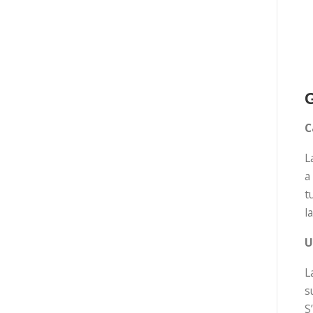
G
C
L
a
t
l
U
L
s
S