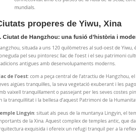
mundials.
Ciutats properes de Yiwu, Xina
. Ciutat de Hangzhou: una fusió d’història i moder
angzhou, situada a uns 120 quilòmetres al sud-oest de Yiwu, és 
oneguda pel seu pintoresc llac de l’oest i el seu patrimoni c
radicions antigues amb desenvolupaments moderns.
lac de l’oest
: com a peça central de l’atractiu de Hangzhou, el 
eves aigües tranquil·les, la seva vegetació exuberant i les pa
mb vaixell tranquil·lament o passejant per les seves costes p
n la tranquil·litat i la bellesa d’aquest Patrimoni de la Humani
emple Lingyin
: situat als peus de la muntanya Lingyin, el 
mportants de la Xina. Aquest complex de temples antic, que d
rquitectura exquisida i ofereix un refugi tranquil per a la reflex