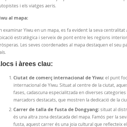
utopistes i els viatges aeris.
iwu al mapa:
n examinar Yiwu en un mapa, es fa evident la seva centralitat a
bicació estratègica i serveix de pont entre les regions interio
ròsperas. Les seves coordenades al mapa destaquen el seu pap
aís.
locs i àrees clau:
Ciutat de comerç internacional de Yiwu:
el punt foc
internacional de Yiwu. Situat al centre de la ciutat, aq
fases, cadascuna especialitzada en diverses categories
marcadors destacats, que mostren la dedicació de la ciu
Carrer de talla de fusta de Dongyang:
situat al dist
és una altra zona destacada del mapa. Famós per la seva r
fusta, aquest carrer és una joia cultural que reflecteix el