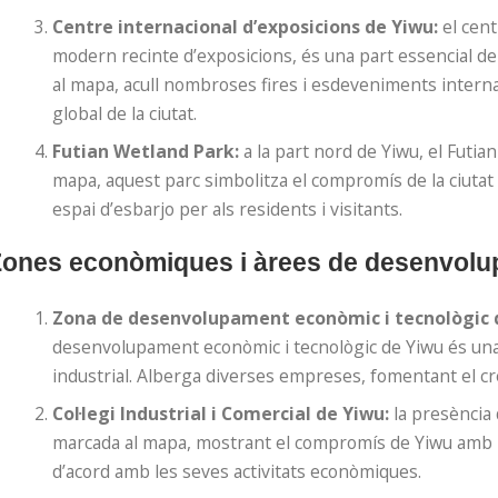
Centre internacional d’exposicions de Yiwu:
el cent
modern recinte d’exposicions, és una part essencial del
al mapa, acull nombroses fires i esdeveniments internac
global de la ciutat.
Futian Wetland Park:
a la part nord de Yiwu, el Futia
mapa, aquest parc simbolitza el compromís de la ciutat 
espai d’esbarjo per als residents i visitants.
Zones econòmiques i àrees de desenvolu
Zona de desenvolupament econòmic i tecnològic 
desenvolupament econòmic i tecnològic de Yiwu és un
industrial. Alberga diverses empreses, fomentant el cr
Col·legi Industrial i Comercial de Yiwu:
la presència d
marcada al mapa, mostrant el compromís de Yiwu amb l’
d’acord amb les seves activitats econòmiques.