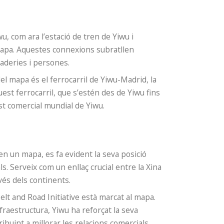
u, com ara l’estació de tren de Yiwu i
mapa. Aquestes connexions subratllen
ercaderies i persones.
del mapa és el ferrocarril de Yiwu-Madrid, la
est ferrocarril, que s’estén des de Yiwu fins
st comercial mundial de Yiwu.
n un mapa, es fa evident la seva posició
ls. Serveix com un enllaç crucial entre la Xina
avés dels continents.
elt and Road Initiative està marcat al mapa.
fraestructura, Yiwu ha reforçat la seva
ribuint a millorar les relacions comercials