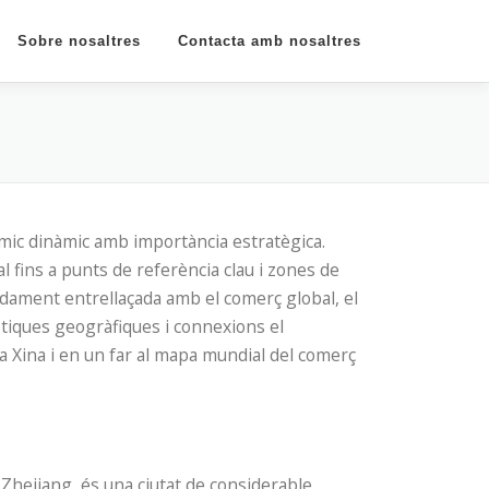
Sobre nosaltres
Contacta amb nosaltres
òmic dinàmic amb importància estratègica.
 fins a punts de referència clau i zones de
dament entrellaçada amb el comerç global, el
ístiques geogràfiques i connexions el
 Xina i en un far al mapa mundial del comerç
de Zhejiang, és una ciutat de considerable