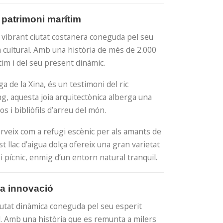
 patrimoni marítim
 vibrant ciutat costanera coneguda pel seu
ia cultural. Amb una història de més de 2.000
tim i del seu present dinàmic.
ga de la Xina, és un testimoni del ric
g, aquesta joia arquitectònica alberga una
os i bibliòfils d’arreu del món.
erveix com a refugi escènic per als amants de
t llac d’aigua dolça ofereix una gran varietat
 i pícnic, enmig d’un entorn natural tranquil.
la innovació
iutat dinàmica coneguda pel seu esperit
. Amb una història que es remunta a milers