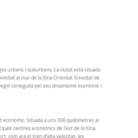
ges urbans i suburbans. La ciutat està situada
ximitat al mar de la Xina Oriental. Envoltat de
a regió coneguda pel seu dinamisme econòmic i
xit econòmic. Situada a uns 300 quilòmetres al
cipals centres econòmics de l’est de la Xina.
, com ara el tren d’alta velocitat, les