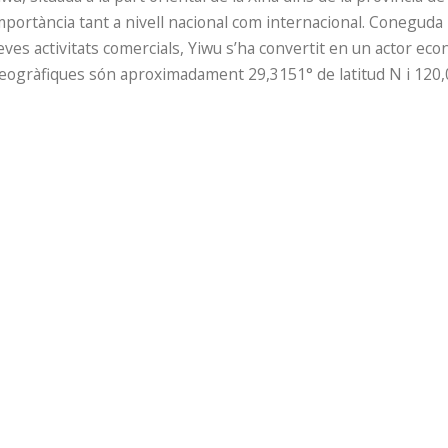
mportància tant a nivell nacional com internacional. Coneguda
eves activitats comercials, Yiwu s’ha convertit en un actor ec
eogràfiques són aproximadament 29,3151° de latitud N i 120,0