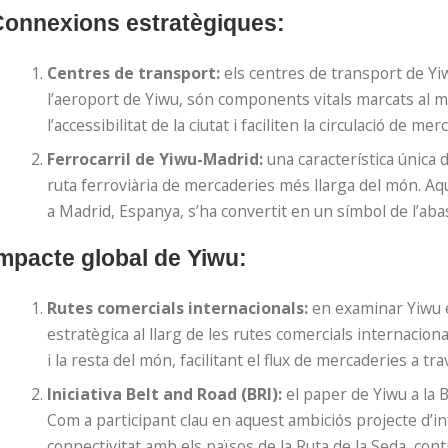
onnexions estratègiques:
Centres de transport:
els centres de transport de Yiw
l’aeroport de Yiwu, són components vitals marcats al 
l’accessibilitat de la ciutat i faciliten la circulació de m
Ferrocarril de Yiwu-Madrid:
una característica única 
ruta ferroviària de mercaderies més llarga del món. Aqu
a Madrid, Espanya, s’ha convertit en un símbol de l’aba
mpacte global de Yiwu:
Rutes comercials internacionals:
en examinar Yiwu e
estratègica al llarg de les rutes comercials internaciona
i la resta del món, facilitant el flux de mercaderies a tr
Iniciativa Belt and Road (BRI):
el paper de Yiwu a la B
Com a participant clau en aquest ambiciós projecte d’in
connectivitat amb els països de la Ruta de la Seda, cont