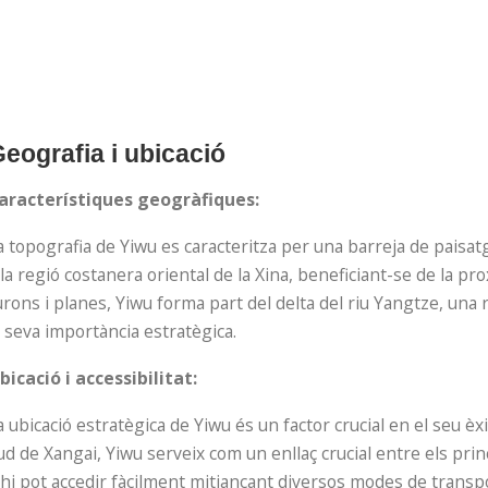
eografia i ubicació
aracterístiques geogràfiques:
a topografia de Yiwu es caracteritza per una barreja de paisat
 la regió costanera oriental de la Xina, beneficiant-se de la pro
urons i planes, Yiwu forma part del delta del riu Yangtze, un
a seva importància estratègica.
bicació i accessibilitat:
a ubicació estratègica de Yiwu és un factor crucial en el seu è
ud de Xangai, Yiwu serveix com un enllaç crucial entre els prin
’hi pot accedir fàcilment mitjançant diversos modes de transport