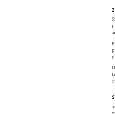
2
S
p
a
P
p
g
L
l
d
3
S
e