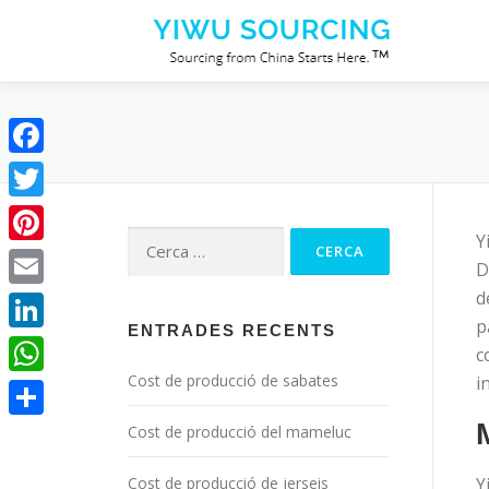
Vés al contingut
Facebook
Twitter
Cerca:
Y
Pinterest
D
d
Email
p
ENTRADES RECENTS
LinkedIn
c
Cost de producció de sabates
i
WhatsApp
Compartir
Cost de producció del mameluc
Cost de producció de jerseis
Y