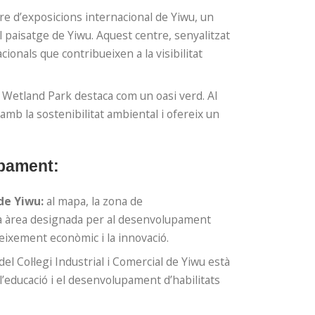
re d’exposicions internacional de Yiwu, un
 paisatge de Yiwu. Aquest centre, senyalitzat
ionals que contribueixen a la visibilitat
n Wetland Park destaca com un oasi verd. Al
amb la sostenibilitat ambiental i ofereix un
pament:
de Yiwu:
al mapa, la zona de
a àrea designada per al desenvolupament
eixement econòmic i la innovació.
el Col·legi Industrial i Comercial de Yiwu està
educació i el desenvolupament d’habilitats