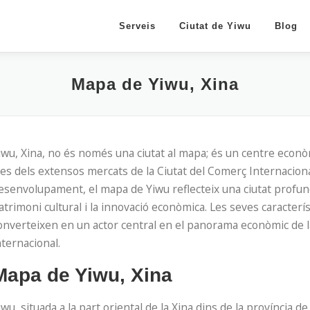
Serveis
Ciutat de Yiwu
Blog
Mapa de Yiwu, Xina
iwu, Xina, no és només una ciutat al mapa; és un centre econ
es dels extensos mercats de la Ciutat del Comerç Internacional
esenvolupament, el mapa de Yiwu reflecteix una ciutat profun
atrimoni cultural i la innovació econòmica. Les seves caracter
onverteixen en un actor central en el panorama econòmic de la
nternacional.
Mapa de Yiwu, Xina
iwu, situada a la part oriental de la Xina dins de la província 