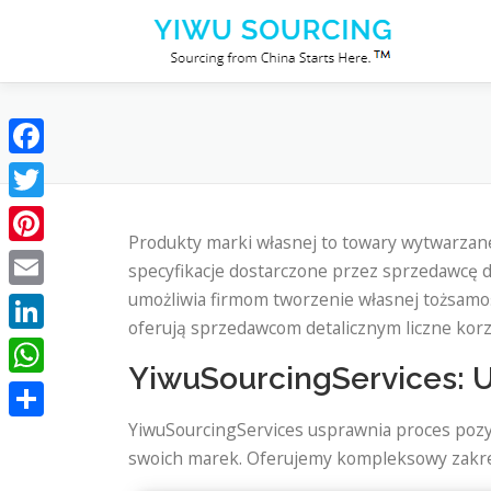
Przejdź do treści
Facebook
Twitter
Produkty marki własnej to towary wytwarzane
Pinterest
specyfikacje dostarczone przez sprzedawcę de
umożliwia firmom tworzenie własnej tożsamo
Email
oferują sprzedawcom detalicznym liczne korz
LinkedIn
YiwuSourcingServices: U
WhatsApp
YiwuSourcingServices usprawnia proces pozy
Podziel
swoich marek. Oferujemy kompleksowy zakres
się