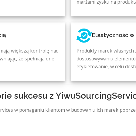
marżami zysku na produkt
cią
Elastyczność w
mają większą kontrolę nad
Produkty marek własnych 
wniając, że spełniają one
dostosowywaniu elementów 
etykietowanie, w celu dost
orie sukcesu z YiwuSourcingServi
ervices w pomaganiu klientom w budowaniu ich marek poprze