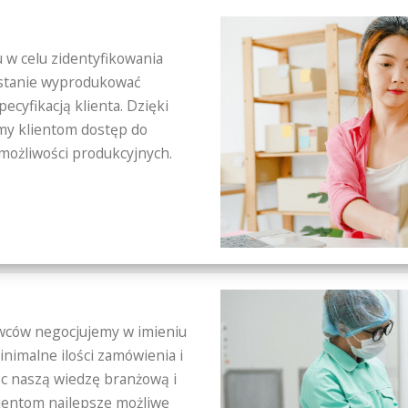
w celu zidentyfikowania
 stanie wyprodukować
cyfikacją klienta. Dzięki
my klientom dostęp do
możliwości produkcyjnych.
awców negocjujemy w imieniu
inimalne ilości zamówienia i
jąc naszą wiedzę branżową i
ientom najlepsze możliwe