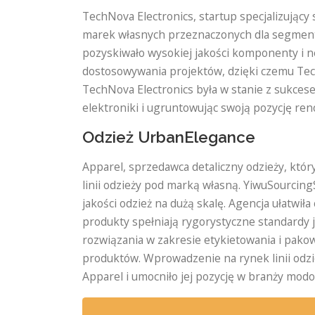
TechNova Electronics, startup specjalizujący
marek własnych przeznaczonych dla segmentu 
pozyskiwało wysokiej jakości komponenty i n
dostosowywania projektów, dzięki czemu Tech
TechNova Electronics była w stanie z sukc
elektroniki i ugruntowując swoją pozycję re
Odzież UrbanElegance
Apparel, sprzedawca detaliczny odzieży, któ
linii odzieży pod marką własną. YiwuSourcin
jakości odzież na dużą skalę. Agencja ułatwił
produkty spełniają rygorystyczne standardy
rozwiązania w zakresie etykietowania i pakow
produktów. Wprowadzenie na rynek linii od
Apparel i umocniło jej pozycję w branży modo