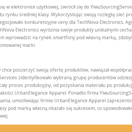
 się w elektronice użytkowej, zwrócił się do YiwuSourcingServ
rynku średniej klasy. Wykorzystując swoją rozległą sieć pr
egocjowało konkurencyjne ceny dla TechNova Electronics. Age
Nova Electronics wyróżnia swoje produkty unikalnymi cecham
esem wprowadzić na rynek smartfony pod własną marką, zdob
nomowanej marki.
ry chce poszerzyć swoją ofertę produktów, nawiązał współpra
gServices zidentyfikowało wybraną grupę producentów odzież
a cały proces produkcyjny, od pozyskania materiału po produkcj
 jakości UrbanElegance Apparel. Ponadto firma YiwuSourcing
ania, umożliwiając firmie UrbanElegance Apparel zaprezentowa
zieży pod marką własną okazało się sukcesem, co spowodowa
wej.
✆