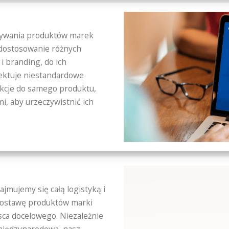
wywania produktów marek
 dostosowanie różnych
i branding, do ich
ojektuje niestandardowe
kcje do samego produktu,
mi, aby urzeczywistnić ich
jmujemy się całą logistyką i
dostawę produktów marki
sca docelowego. Niezależnie
y międzynarodowa, nasz