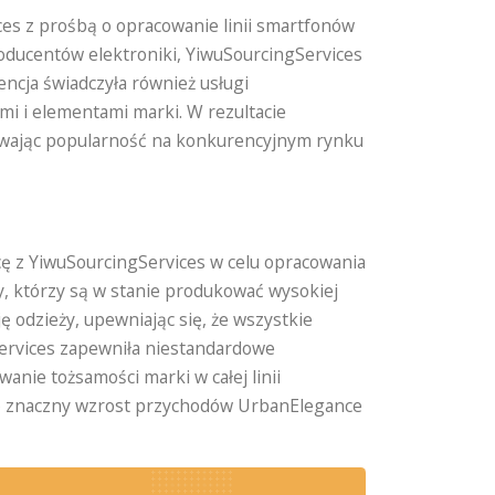
ices z prośbą o opracowanie linii smartfonów
oducentów elektroniki, YiwuSourcingServices
ncja świadczyła również usługi
i i elementami marki. W rezultacie
ywając popularność na konkurencyjnym rynku
cę z YiwuSourcingServices w celu opracowania
y, którzy są w stanie produkować wysokiej
ę odzieży, upewniając się, że wszystkie
Services zapewniła niestandardowe
nie tożsamości marki w całej linii
ło znaczny wzrost przychodów UrbanElegance