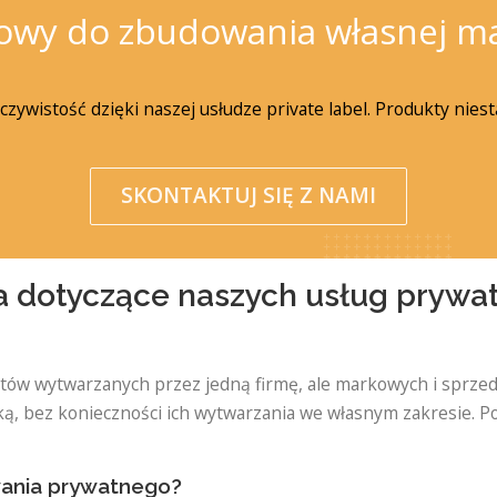
owy do zbudowania własnej ma
czywistość dzięki naszej usłudze private label. Produkty nies
SKONTAKTUJ SIĘ Z NAMI
a dotyczące naszych usług prywa
ów wytwarzanych przez jedną firmę, ale markowych i sprzed
ą, bez konieczności ich wytwarzania we własnym zakresie. P
owania prywatnego?