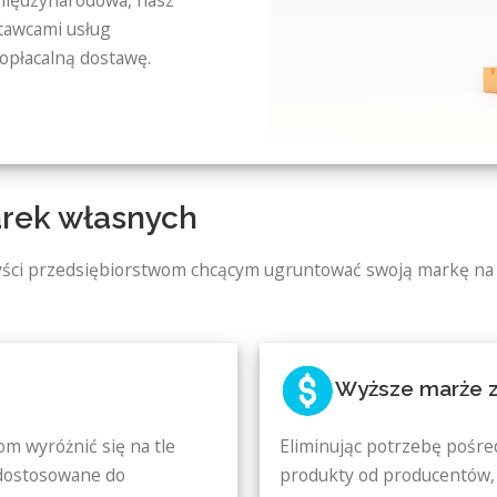
tawcami usług
opłacalną dostawę.
arek własnych
yści przedsiębiorstwom chcącym ugruntować swoją markę na r
Wyższe marże 
m wyróżnić się na tle
Eliminując potrzebę pośre
 dostosowane do
produkty od producentów, 