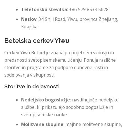
Telefonska številka
: +86 579 8534 5678
Naslov
: 34 Shiji Road, Yiwu, provinca Zhejiang,
Kitajska
Betelska cerkev Yiwu
Cerkev Yiwu Bethel je znana po prijetnem vzdušju in
predanosti svetopisemskemu učenju. Ponuja različne
storitve in programe za podporo duhovne rasti in
sodelovanja v skupnosti.
Storitve in dejavnosti
Nedeljsko bogoslužje
: navdihujoče nedeljske
službe, ki prikazujejo sodobno bogoslužje in
svetopisemske nauke.
Molitvene skupine
: majhne molitvene skupine,