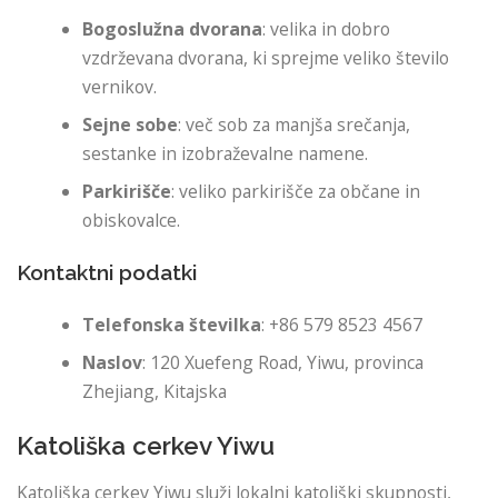
Bogoslužna dvorana
: velika in dobro
vzdrževana dvorana, ki sprejme veliko število
vernikov.
Sejne sobe
: več sob za manjša srečanja,
sestanke in izobraževalne namene.
Parkirišče
: veliko parkirišče za občane in
obiskovalce.
Kontaktni podatki
Telefonska številka
: +86 579 8523 4567
Naslov
: 120 Xuefeng Road, Yiwu, provinca
Zhejiang, Kitajska
Katoliška cerkev Yiwu
Katoliška cerkev Yiwu služi lokalni katoliški skupnosti,