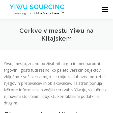
Preskoči na vsebino
Meni
Storitve
Mesto Yiwu
Blog
O nas
Cerkve v mestu Yiwu na
Kitajskem
Kontaktiraj nas
Yiwu, mesto, znano po živahnih trgih in mednarodni
trgovini, gosti tudi raznoliko paleto verskih objektov,
vključno z več cerkvami, ki skrbijo za duhovne potrebe
njegovih prebivalcev in obiskovalcev. Ta stran ponuja
izčrpne informacije o večjih cerkvah v Yiwuju, vključno z
njihovimi storitvami, objekti, kontaktnimi podatki in
drugim.