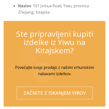
Naslov
: 101 Jinhua Road, Yiwu, provinca
Zhejiang, Kitajska
✆
Ste pripravljeni kupiti
izdelke iz Yiwu na
Kitajskem?
Povečajte svojo prodajo z našimi vrhunskimi
nabavami izdelkov.
ZAČNITE Z ISKANJEM VIROV