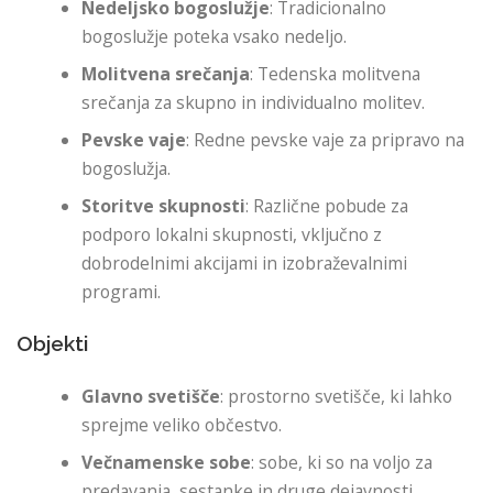
Nedeljsko bogoslužje
: Tradicionalno
bogoslužje poteka vsako nedeljo.
Molitvena srečanja
: Tedenska molitvena
srečanja za skupno in individualno molitev.
Pevske vaje
: Redne pevske vaje za pripravo na
bogoslužja.
Storitve skupnosti
: Različne pobude za
podporo lokalni skupnosti, vključno z
dobrodelnimi akcijami in izobraževalnimi
programi.
Objekti
Glavno svetišče
: prostorno svetišče, ki lahko
sprejme veliko občestvo.
Večnamenske sobe
: sobe, ki so na voljo za
predavanja, sestanke in druge dejavnosti.