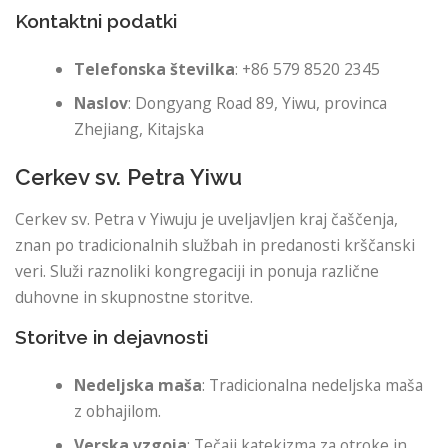
Kontaktni podatki
Telefonska številka
: +86 579 8520 2345
Naslov
: Dongyang Road 89, Yiwu, provinca
Zhejiang, Kitajska
Cerkev sv. Petra Yiwu
Cerkev sv. Petra v Yiwuju je uveljavljen kraj čaščenja,
znan po tradicionalnih službah in predanosti krščanski
veri. Služi raznoliki kongregaciji in ponuja različne
duhovne in skupnostne storitve.
Storitve in dejavnosti
Nedeljska maša
: Tradicionalna nedeljska maša
z obhajilom.
Verska vzgoja
: Tečaji katekizma za otroke in