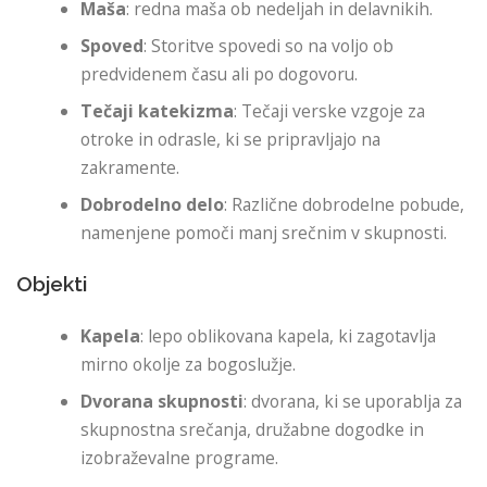
Maša
: redna maša ob nedeljah in delavnikih.
Spoved
: Storitve spovedi so na voljo ob
predvidenem času ali po dogovoru.
Tečaji katekizma
: Tečaji verske vzgoje za
otroke in odrasle, ki se pripravljajo na
zakramente.
Dobrodelno delo
: Različne dobrodelne pobude,
namenjene pomoči manj srečnim v skupnosti.
Objekti
Kapela
: lepo oblikovana kapela, ki zagotavlja
mirno okolje za bogoslužje.
Dvorana skupnosti
: dvorana, ki se uporablja za
skupnostna srečanja, družabne dogodke in
izobraževalne programe.