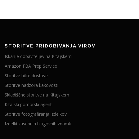
STORITVE PRIDOBIVANJA VIROV
Iskanje dobaviteljev na Kitajskem
Amazon FBA Prep Service
Storitve hitre dostave
Storitve nadzora kakovosti
Skladiščne storitve na Kitajskem
Kitajski pomorski agent
Storitve fotografiranja izdelkov
Izdelki zasebnih blagovnih znamk