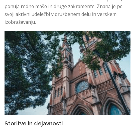
ponuja redno mašo in druge zakramente. Znana je po
svoji aktivni udeležbi v družbenem delu in verskem
izobraževanju.
Storitve in dejavnosti