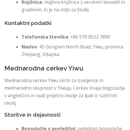
Knjižnica
: majhna knjižnica z verskimi besedili in
gradivom, ki je na voljo za študij.
Kontaktni podatki
Telefonska številka
: +86 579 8532 7890
Naslov
: 45 Gongren North Road, Yiwu, provinca
Zhejiang, Kitajska
Mednarodna cerkev Yiwu
Mednarodna cerkev Yiwu skrbi za izseljence in
mednarodno skupnost v Yiwuju. Cerkev izvaja bogoslužja
v angleščini in nudi prijetno okolje za ljudi iz različnih
okolij.
Storitve in dejavnosti
Bogoslužje v angleščini
: nedeljsko bogoslužje