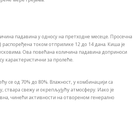
ичина падавина у односу на претходне месеце. Просечна
а) распоређена током отприлике 12 до 14 дана. Киша је
усковима. Ова повећана количина падавина доприноси
су карактеристични за пролеће.
ћу се од 70% до 80%. Влажност, у комбинацији са
у, ствара свежу и окрепљујућу атмосферу. Иако је
вна, чинећи активности на отвореном генерално