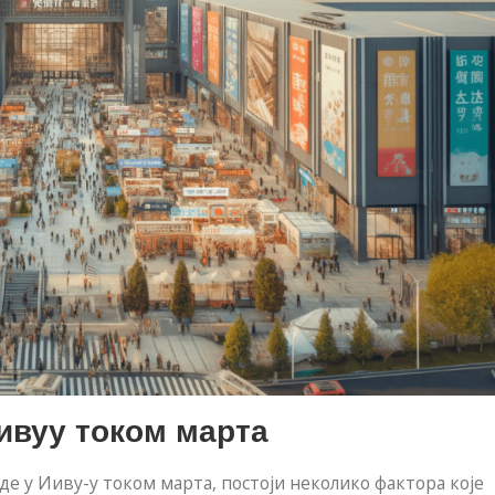
ивуу током марта
де у Ииву-у током марта, постоји неколико фактора које