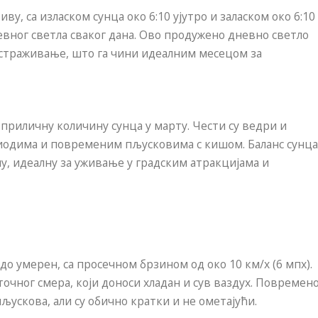
ву, са изласком сунца око 6:10 ујутро и заласком око 6:10
евног светла сваког дана. Ово продужено дневно светло
страживање, што га чини идеалним месецом за
риличну количину сунца у марту. Чести су ведри и
иодима и повременим пљусковима с кишом. Баланс сунца
у, идеалну за уживање у градским атракцијама и
 до умерен, са просечном брзином од око 10 км/х (6 мпх).
очног смера, који доноси хладан и сув ваздух. Повремен
пљускова, али су обично кратки и не ометајући.