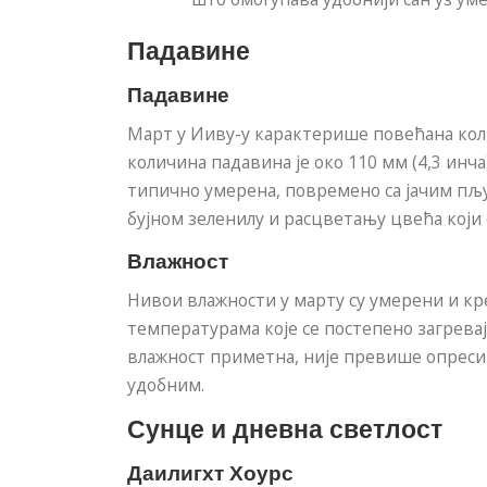
Падавине
Падавине
Март у Ииву-у карактерише повећана кол
количина падавина је око 110 мм (4,3 инч
типично умерена, повремено са јачим пљ
бујном зеленилу и расцветању цвећа који 
Влажност
Нивои влажности у марту су умерени и кре
температурама које се постепено загревај
влажност приметна, није превише опреси
удобним.
Сунце и дневна светлост
Даилигхт Хоурс