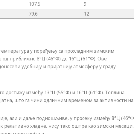
107.5
9
79.6
12
т температура у поређењу са прохладним зимским
 од приближно 8°Ц (46°Ф) до 16°Ц (61°Ф). Ове
доносећи удобнију и пријатнију атмосферу у граду.
то достижу између 13°Ц (55°Ф) и 16°Ц (61°Ф). Топлина
ријатна, што га чини одличним временом за активности на
није, али и даље подношљиве, у просеку између 8°Ц (46°Ф
век релативно хладне, нису тако оштре као зимски месеци,
ерене мере грејања.