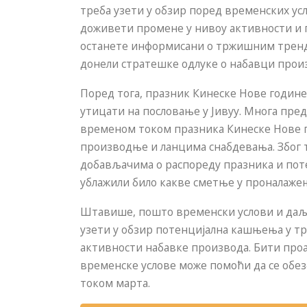
треба узети у обзир поред временских усл
доживети промене у нивоу активности и 
останете информисани о тржишним тренд
донели стратешке одлуке о набавци прои
Поред тога, празник Кинеске Нове године,
утицати на пословање у Јивуу. Многа пред
временом током празника Кинеске Нове г
производње и ланцима снабдевања. Због т
добављачима о распореду празника и по
ублажили било какве сметње у проналаже
Штавише, пошто временски услови и даљ
узети у обзир потенцијална кашњења у т
активности набавке производа. Бити про
временске услове може помоћи да се обез
током марта.