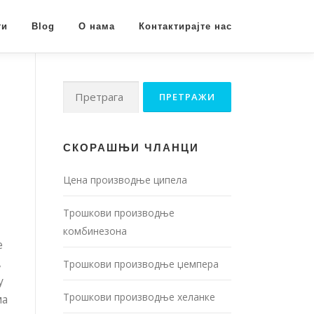
ти
Blog
О нама
Контактирајте нас
Претрага за:
СКОРАШЊИ ЧЛАНЦИ
Цена производње ципела
Трошкови производње
комбинезона
е
,
Трошкови производње џемпера
у
Трошкови производње хеланке
ма