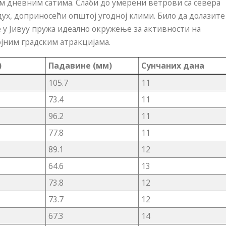
им дневним сатима. Слаби до умерени ветрови са севера
дух, доприносећи општој угодној клими. Било да долазите
е у Јивуу пружа идеално окружење за активности на
јним градским атракцијама.
)
Падавине (мм)
Сунчаних дана
105.7
11
73.4
11
96.2
11
77.8
11
89.1
12
64.6
13
73.8
12
73.7
12
67.3
14