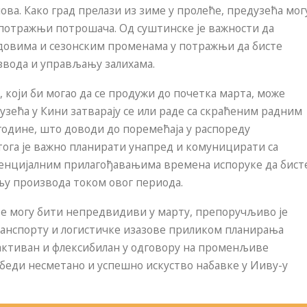
ова. Како град прелази из зиме у пролеће, предузећа мог
потражњи потрошача. Од суштинске је важности да
овима и сезонским променама у потражњи да бисте
звода и управљању залихама.
 који би могао да се продужи до почетка марта, може
узећа у Кини затварају се или раде са скраћеним радним
одине, што доводи до поремећаја у распореду
ога је важно планирати унапред и комуницирати са
тенцијалним прилагођавањима времена испоруке да бист
њу производа током овог периода.
е могу бити непредвидиви у марту, препоручљиво је
ранспорту и логистичке изазове приликом планирања
активан и флексибилан у одговору на променљиве
беди несметано и успешно искуство набавке у Ииву-у