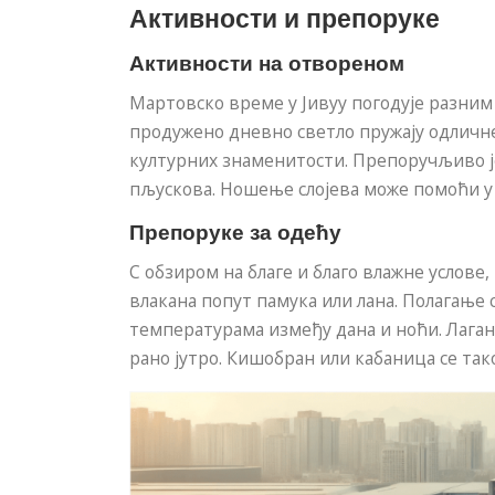
Активности и препоруке
Активности на отвореном
Мартовско време у Јивуу погодује разним
продужено дневно светло пружају одличне
културних знаменитости. Препоручљиво ј
пљускова. Ношење слојева може помоћи 
Препоруке за одећу
С обзиром на благе и благо влажне услове
влакана попут памука или лана. Полагање
температурама између дана и ноћи. Лаган
рано јутро. Кишобран или кабаница се та