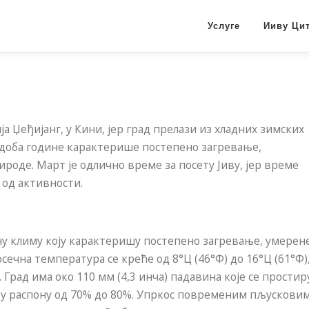
Услуге
Ииву Ци
а Џеђијанг, у Кини, јер град прелази из хладних зимских
 доба године карактерише постепено загревање,
оде. Март је одлично време за посету Јиву, јер време
 од активности.
ћну климу коју карактеришу постепено загревање, умерен
ечна температура се креће од 8°Ц (46°Ф) до 16°Ц (61°Ф)
 Град има око 110 мм (4,3 инча) падавина које се простир
и у распону од 70% до 80%. Упркос повременим пљускови