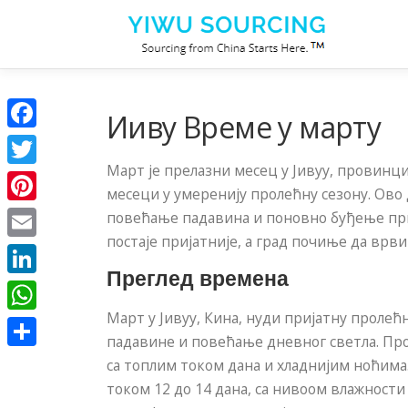
Скочи на садржај
Ииву Време у марту
Facebook
Март је прелазни месец у Јивуу, провинциј
Twitter
месеци у умеренију пролећну сезону. Ово
Pinterest
повећање падавина и поновно буђење прир
постаје пријатније, а град почиње да врви
Email
Преглед времена
LinkedIn
Март у Јивуу, Кина, нуди пријатну проле
WhatsApp
падавине и повећање дневног светла. Прос
Share
са топлим током дана и хладнијим ноћима.
током 12 до 14 дана, са нивоом влажност