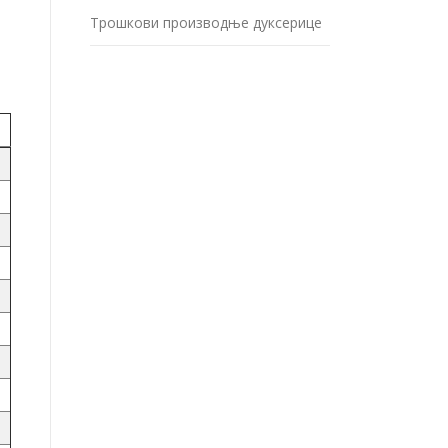
Трошкови производње дуксерице