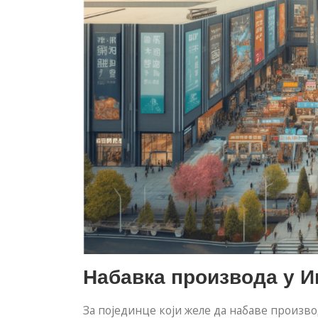
Набавка производа у И
За појединце који желе да набаве произво