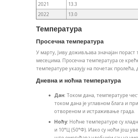
2021
13.3
2022
13.0
Температура
Просечна температура
У марту, Јиву доживљава значајан порас
месецима. Просечна температура се креће
температуре указују на почетак пролећа, 
Дневна и ноћна температура
Дан
: Током дана, температуре чес
током дана је углавном блага и п
отвореном и истраживање града.
Ноћу
: Ноћне температуре су хлад
и 10°Ц (50°Ф). Иако су ноћи још у
што омогућава удобнији сан уз ум