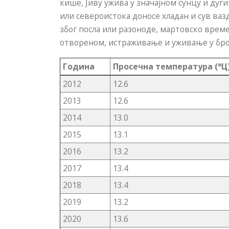
кише, Јиву ужива у значајном сунцу и дуг
или североистока доносе хладан и сув ваз
због посла или разоноде, мартовско врем
отвореном, истраживање и уживање у бро
Година
Просечна температура (°Ц
2012
12.6
2013
12.6
2014
13.0
2015
13.1
2016
13.2
2017
13.4
2018
13.4
2019
13.2
2020
13.6