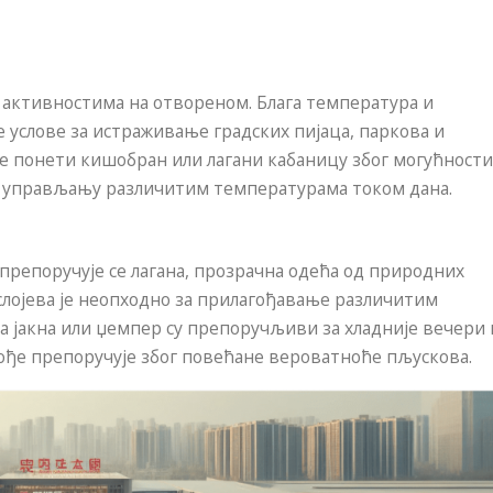
 активностима на отвореном. Блага температура и
 услове за истраживање градских пијаца, паркова и
е понети кишобран или лагани кабаницу због могућности
у управљању различитим температурама током дана.
, препоручује се лагана, прозрачна одећа од природних
 слојева је неопходно за прилагођавање различитим
а јакна или џемпер су препоручљиви за хладније вечери 
кође препоручује због повећане вероватноће пљускова.