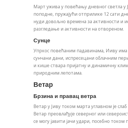
Март ужива у повећању дневног светла у Ји
поподне, пружајући отприлике 12 сати дн
нуди довољно времена за активности и и
разгледање и активности на отвореном.
Сунце
Упркос повећаним падавинама, Ииву има п
сунчани дани, испресецани облачним пер
и кише ствара пријатну и динамичну клим
природним лепотама.
Ветар
Брзина и правац ветра
Ветар у Јиву током марта углавном је слаб
Ветар преовлађује северног или североист
се могу јавити јачи удари, посебно током 