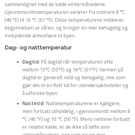
sammenlignet med de kalde vintermånedene.
Gjennomsnittstemperaturen varierer fra omtrent 8 °C
(46 °F) til 16 °C (61 °F). Disse temperaturene indikerer
begynnelsen av våren, og bringer en mer behagelig og
innbydende atmosfære til byen.
Dag- og natttemperatur
Dagtid
: På dagtid når temperaturen ofte
mellom 13°C (55°F) og 16°C (61°F). Varmen på
dagtid er generelt mild og behagelig, noe som
gjør det til en flott tid for utendørsaktiviteter og
å utforske byen.
Nattetid
: Nattetemperaturene er kjøligere,
men fortsatt utholdelig, i gjennomsnitt mellom 8
°C (46 °F) og 10 °C (50 °F). Mens nettene fortsatt
er relativt kalde, er de ikke så tøffe som
vintermånedene, noe som gir en mer