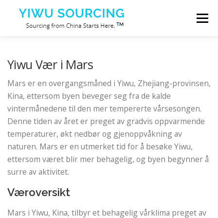
Skip to content
Menu
Tjenester
Yiwu by
Blog
Om oss
Yiwu Vær i Mars
Mars er en overgangsmåned i Yiwu, Zhejiang-provinsen,
Kontakt oss
Kina, ettersom byen beveger seg fra de kalde
vintermånedene til den mer tempererte vårsesongen.
Denne tiden av året er preget av gradvis oppvarmende
temperaturer, økt nedbør og gjenoppvåkning av
naturen. Mars er en utmerket tid for å besøke Yiwu,
ettersom været blir mer behagelig, og byen begynner å
surre av aktivitet.
Væroversikt
Mars i Yiwu, Kina, tilbyr et behagelig vårklima preget av