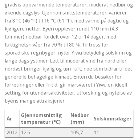
gradvis oppvarmende temperaturer, moderat nedbør og
økende dagslys. Gjennomsnittstemperaturen varierer
fra 8 °C (46 °F) til 16 °C (61 °F), med varme på dagtid og
kjøligere netter. Byen opplever rundt 110 mm (4,3
tommer) nedbør fordelt over 12 til 14 dager, med
fuktighetsnivåer fra 70 % til 80 %. Til tross for
sporadiske regnbyger, nyter Yiwu betydelig solskinn og
lange dagslystimer. Lett til moderat vind fra nord eller
nordøst bringer kjølig og tørr luft, noe som bidrar til det
generelle behagelige klimaet. Enten du besøker for
forretninger eller fritid, gir marsværet i Yiwu en ideell
setting for utendørsaktiviteter, utforsking og nytelse av
byens mange attraksjoner.
Gjennomsnittlig
Nedbør
År
Solskinnsdager
temperatur (°C)
(mm)
2012
12.6
105,7
11