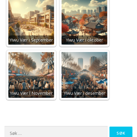
Yiwu Vær i September
Yiwu Vær i oktober
Yiwu Vær i November
Yiwu Vær i desember
Leit etter: