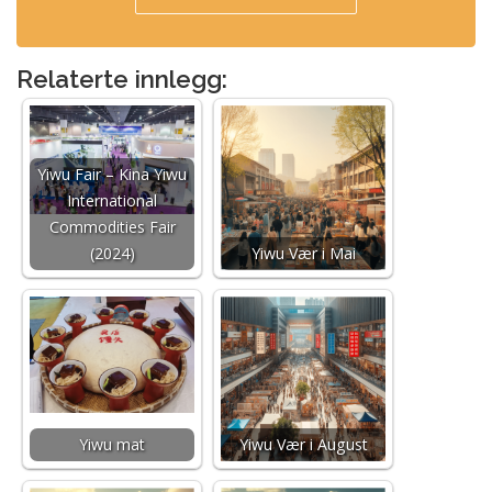
Relaterte innlegg:
Yiwu Fair – Kina Yiwu
International
Commodities Fair
(2024)
Yiwu Vær i Mai
Yiwu mat
Yiwu Vær i August