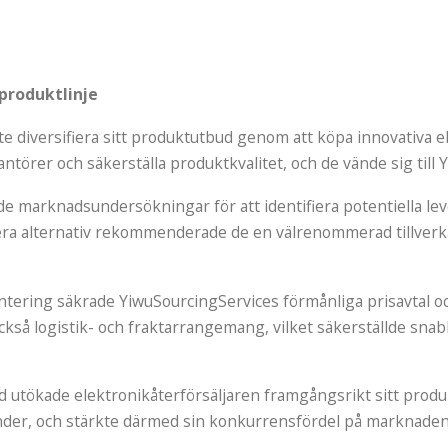
 produktlinje
e diversifiera sitt produktutbud genom att köpa innovativa el
antörer och säkerställa produktkvalitet, och de vände sig till Y
marknadsundersökningar för att identifiera potentiella leve
 flera alternativ rekommenderade de en välrenommerad tillverk
tering säkrade YiwuSourcingServices förmånliga prisavtal o
så logistik- och fraktarrangemang, vilket säkerställde snabb 
d utökade elektronikåterförsäljaren framgångsrikt sitt produ
 kunder, och stärkte därmed sin konkurrensfördel på marknaden