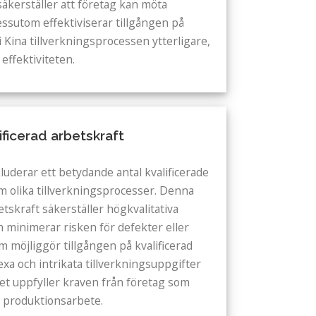
säkerställer att företag kan möta
ssutom effektiviserar tillgången på
Kina tillverkningsprocessen ytterligare,
 effektiviteten.
lificerad arbetskraft
luderar ett betydande antal kvalificerade
m olika tillverkningsprocesser. Denna
rbetskraft säkerställer högkvalitativa
 minimerar risken för defekter eller
 möjliggör tillgången på kvalificerad
xa och intrikata tillverkningsuppgifter
lket uppfyller kraven från företag som
t produktionsarbete.