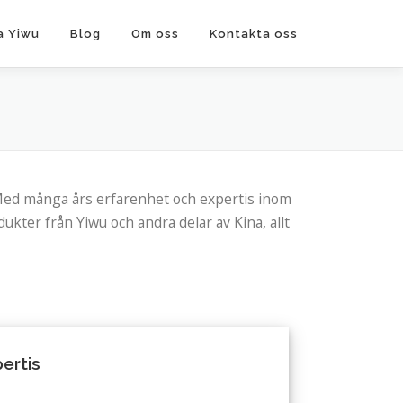
a Yiwu
Blog
Om oss
Kontakta oss
 Med många års erfarenhet och expertis inom
dukter från Yiwu och andra delar av Kina, allt
ertis