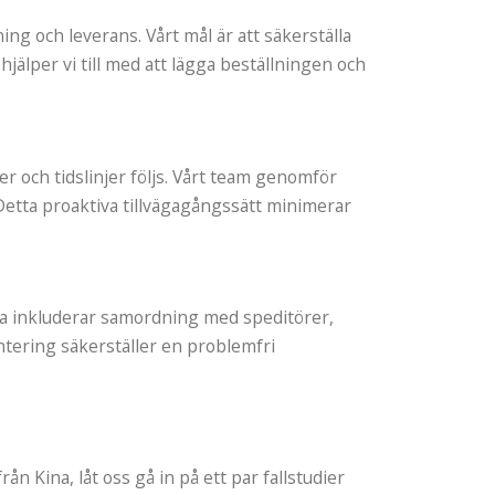
ing och leverans. Vårt mål är att säkerställa
hjälper vi till med att lägga beställningen och
r och tidslinjer följs. Vårt team genomför
Detta proaktiva tillvägagångssätt minimerar
etta inkluderar samordning med speditörer,
ntering säkerställer en problemfri
ån Kina, låt oss gå in på ett par fallstudier