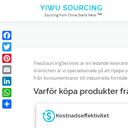
Hoppa till innehåll
Facebook
Twitter
YiwuSourcingServices är en ledande leverant
Pinterest
branschen är vi specialiserade på att hjälpa u
från konsumentvaror till industriella förnöd
Email
Varför köpa produkter fr
LinkedIn
WhatsApp
Dela
Kostnadseffektivitet