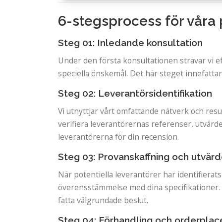
6-stegsprocess för våra 
Steg 01: Inledande konsultation
Under den första konsultationen strävar vi eft
speciella önskemål. Det här steget innefattar 
Steg 02: Leverantörsidentifikation
Vi utnyttjar vårt omfattande nätverk och resur
verifiera leverantörernas referenser, utvärde
leverantörerna för din recension.
Steg 03: Provanskaffning och utvärd
När potentiella leverantörer har identifierat
överensstämmelse med dina specifikationer. 
fatta välgrundade beslut.
Steg 04: Förhandling och orderplac