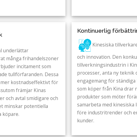
Kontinuerlig förbättr
k
Kinesiska tillverkar
l underlättar
och innovation. Den konku
erat många frihandelszoner
tillverkningsindustrin i Kin
bjuder incitament som
processer, anta ny teknik 
lade tullförfaranden. Dessa
engagemang för ständiga fö
mer kostnadseffektivt för
som köper från Kina drar n
ssutom främjar Kinas
produkter som möter förä
er och avtal smidigare och
samarbeta med kinesiska l
et minskar potentiella
före industritrender och e
a köpare.
kunder.