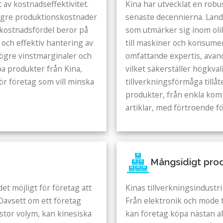
 av kostnadseffektivitet.
Kina har utvecklat en robu
 lägre produktionskostnader
senaste decennierna. Landet
kostnadsfördel beror på
som utmärker sig inom olik
 och effektiv hantering av
till maskiner och konsumen
ögre vinstmarginaler och
omfattande expertis, avanc
a produkter från Kina,
vilket säkerställer högkva
v för företag som vill minska
tillverkningsförmåga tillåt
produkter, från enkla kom
artiklar, med förtroende för
Mångsidigt pro
et möjligt för företag att
Kinas tillverkningsindustr
Oavsett om ett företag
Från elektronik och mode t
 stor volym, kan kinesiska
kan företag köpa nästan al