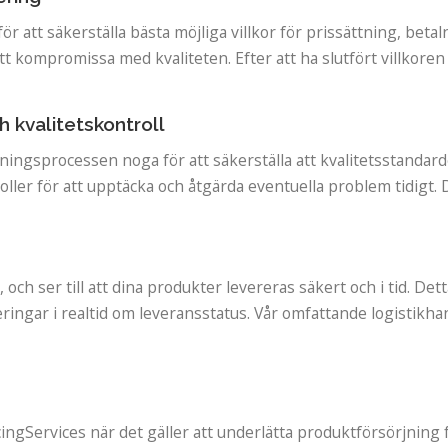
r att säkerställa bästa möjliga villkor för prissättning, betaln
t kompromissa med kvaliteten. Efter att ha slutfört villkoren 
 kvalitetskontroll
ingsprocessen noga för att säkerställa att kvalitetsstandarde
ller för att upptäcka och åtgärda eventuella problem tidigt. 
, och ser till att dina produkter levereras säkert och i tid. D
ringar i realtid om leveransstatus. Vår omfattande logistikha
ingServices när det gäller att underlätta produktförsörjning fr