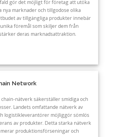
ld gör det möjligt för företag att utöka
ka nya marknader och tillgodose olika
budet av tillgängliga produkter innebär
a unika föremål som skiljer dem från
rstärker deras marknadsattraktion.
Chain Network
 chain-nätverk säkerställer smidiga och
esser. Landets omfattande nätverk av
och logistikleverantörer möjliggör sömlös
rans av produkter. Detta starka nätverk
imerar produktionsförseningar och