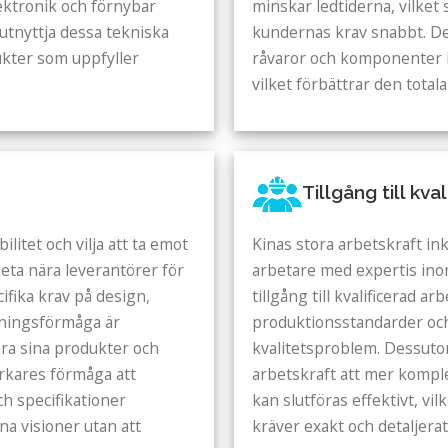
ektronik och förnybar
minskar ledtiderna, vilket 
utnyttja dessa tekniska
kundernas krav snabbt. De
ukter som uppfyller
råvaror och komponenter i 
vilket förbättrar den totala
Tillgång till kva
ilitet och vilja att ta emot
Kinas stora arbetskraft ink
eta nära leverantörer för
arbetare med expertis ino
ifika krav på design,
tillgång till kvalificerad a
sningsförmåga är
produktionsstandarder och
era sina produkter och
kvalitetsproblem. Dessutom
erkares förmåga att
arbetskraft att mer komple
ch specifikationer
kan slutföras effektivt, vi
ina visioner utan att
kräver exakt och detaljera