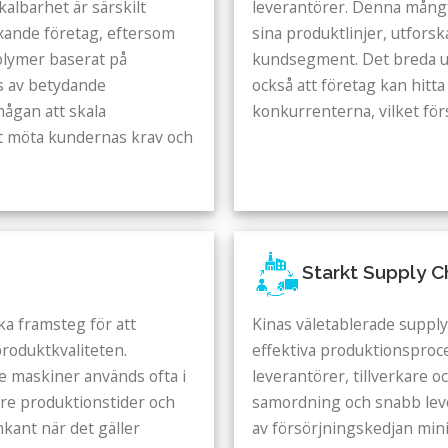
kalbarhet är särskilt
leverantörer. Denna mångfa
äxande företag, eftersom
sina produktlinjer, utfors
volymer baserat på
kundsegment. Det breda ut
s av betydande
också att företag kan hitt
ågan att skala
konkurrenterna, vilket fö
tt möta kundernas krav och
Starkt Supply 
ka framsteg för att
Kinas väletablerade supply
produktkvaliteten.
effektiva produktionsproc
 maskiner används ofta i
leverantörer, tillverkare 
bare produktionstider och
samordning och snabb leve
mkant när det gäller
av försörjningskedjan min