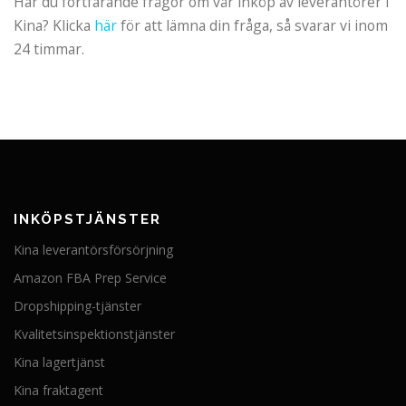
Har du fortfarande frågor om vår inköp av leverantörer i
Kina? Klicka
här
för att lämna din fråga, så svarar vi inom
24 timmar.
INKÖPSTJÄNSTER
Kina leverantörsförsörjning
Amazon FBA Prep Service
Dropshipping-tjänster
Kvalitetsinspektionstjänster
Kina lagertjänst
Kina fraktagent