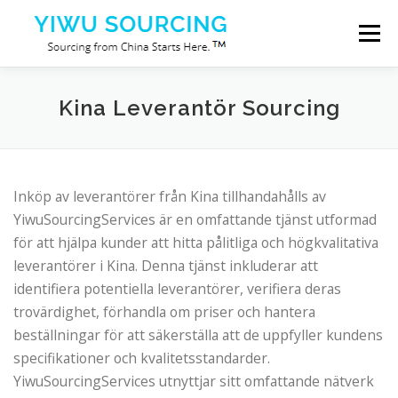
Hoppa till innehåll
Meny
Tjänster
Mji wa Yiwu
Blog
Om oss
Kina Leverantör Sourcing
Kontakta oss
Inköp av leverantörer från Kina tillhandahålls av
YiwuSourcingServices är en omfattande tjänst utformad
för att hjälpa kunder att hitta pålitliga och högkvalitativa
leverantörer i Kina. Denna tjänst inkluderar att
identifiera potentiella leverantörer, verifiera deras
trovärdighet, förhandla om priser och hantera
beställningar för att säkerställa att de uppfyller kundens
specifikationer och kvalitetsstandarder.
YiwuSourcingServices utnyttjar sitt omfattande nätverk