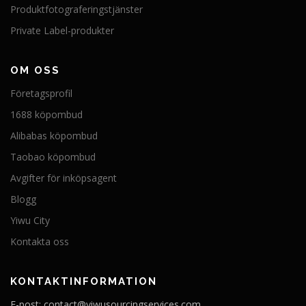
Produktfotograferingstjänster
Private Label-produkter
OM OSS
Företagsprofil
1688 köpombud
Alibabas köpombud
Taobao köpombud
Avgifter för inköpsagent
Blogg
Yiwu City
Kontakta oss
KONTAKTINFORMATION
E-post: contact@yiwusourcingservices.com