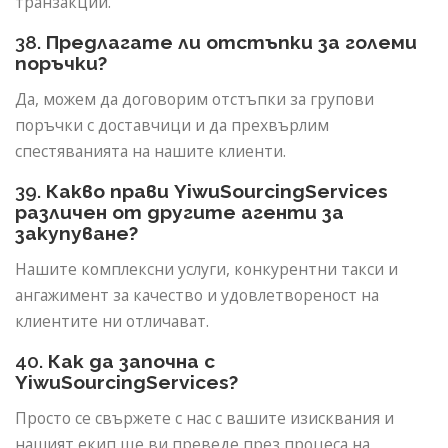
транзакции.
38.
Предлагате ли отстъпки за големи
поръчки?
Да, можем да договорим отстъпки за групови
поръчки с доставчици и да прехвърлим
спестяванията на нашите клиенти.
39.
Какво прави YiwuSourcingServices
различен от другите агенти за
закупуване?
Нашите комплексни услуги, конкурентни такси и
ангажимент за качество и удовлетвореност на
клиентите ни отличават.
40.
Как да започна с
YiwuSourcingServices?
Просто се свържете с нас с вашите изисквания и
нашият екип ще ви преведе през процеса на