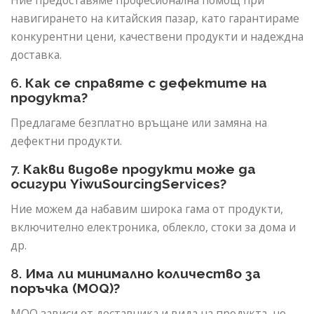
Ние предоставяме професионална помощ при
навигирането на китайския пазар, като гарантираме
конкурентни цени, качествени продукти и надеждна
доставка.
6.
Как се справяте с дефектите на
продукта?
Предлагаме безплатно връщане или замяна на
дефектни продукти.
7.
Какви видове продукти може да
осигури YiwuSourcingServices?
Ние можем да набавим широка гама от продукти,
включително електроника, облекло, стоки за дома и
др.
8.
Има ли минимално количество за
поръчка (MOQ)?
MOQ зависи от доставчика и вида на продукта, но