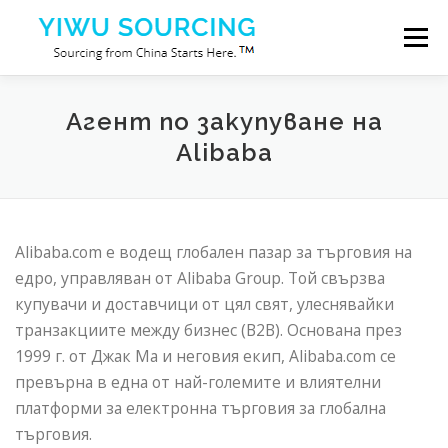
Към съдържанието
Меню
Услуги
град Иу
Blog
За нас
Агент по закупуване на
Alibaba
Свържете се с нас
Alibaba.com е водещ глобален пазар за търговия на
едро, управляван от Alibaba Group. Той свързва
купувачи и доставчици от цял ​​свят, улеснявайки
транзакциите между бизнес (B2B). Основана през
1999 г. от Джак Ма и неговия екип, Alibaba.com се
превърна в една от най-големите и влиятелни
платформи за електронна търговия за глобална
търговия.