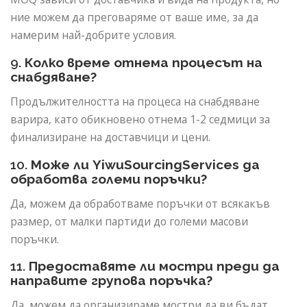
ние можем да преговаряме от ваше име, за да
намерим най-добрите условия.
9.
Колко време отнема процесът на
снабдяване?
Продължителността на процеса на снабдяване
варира, като обикновено отнема 1-2 седмици за
финализиране на доставчици и цени.
10.
Може ли YiwuSourcingServices да
обработва големи поръчки?
Да, можем да обработваме поръчки от всякакъв
размер, от малки партиди до големи масови
поръчки.
11.
Предоставяте ли мостри преди да
направите групова поръчка?
Да, можем да организираме мостри да ви бъдат