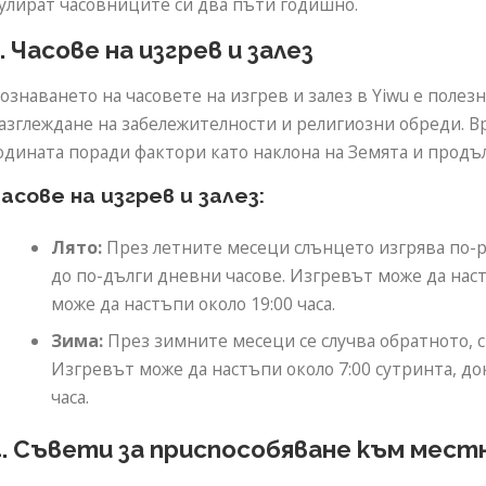
улират часовниците си два пъти годишно.
. Часове на изгрев и залез
ознаването на часовете на изгрев и залез в Yiwu е полез
азглеждане на забележителности и религиозни обреди. Вр
одината поради фактори като наклона на Земята и продъ
асове на изгрев и залез:
Лято:
През летните месеци слънцето изгрява по-ра
до по-дълги дневни часове. Изгревът може да наст
може да настъпи около 19:00 часа.
Зима:
През зимните месеци се случва обратното, с 
Изгревът може да настъпи около 7:00 сутринта, до
часа.
4. Съвети за приспособяване към мес