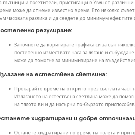
а пътници и посетители, пристигащи в Yiwu от различни
реме може да отнеме известно време. Ето няколко съвета
ъм часовата разлика и да сведете до минимум ефектите о
остепенно регулиране:
Започнете да коригирате графика си за сън няколк
постепенно измествате часа за лягане и събуждане
може да помогне за минимизиране на въздействиет
злагане на естествена светлина:
Прекарайте време на открито през светлата част н
Излагането на естествена светлина може да помог
на тялото ви и да насърчи по-бързото приспособяв
станете хидратирани и добре отпочинали
Останете хидратирани по време на полета и при пр