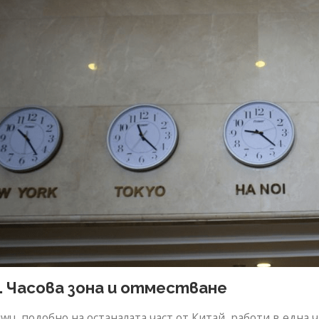
1. Часова зона и отместване
iwu, подобно на останалата част от Китай, работи в една 