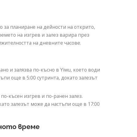
но за планиране на дейности на открито,
емето на изгрев и залез варира през
лжителността на дневните часове.
но и залязва по-късно в Yiwu, което води
ъпи още в 5:00 сутринта, докато залезът
по-късен изгрев и по-ранен залез.
като залезът може да настъпи още в 17:00
тното време