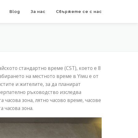
Blog
За нас
Свържете се с нас
айското стандартно време (CST), което е 8
збирането на местното време в Yiwu е от
тите и жителите, за да планират
черпателно ръководство изследва
 часова зона, лятно часово време, часове
а часова зона.