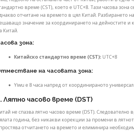
тандартно време (CST), което е UTC+8. Тази часова зона с
днакво отчитане на времето в цял Китай. Разбирането на
ешаващо значение за координирането на дейностите и ко
а Китай.
асова зона:
Китайско стандартно време (CST):
UTC+8
тместване на часовата зона:
Yiwu е 8 часа напред от координираното универсал
. Лятно часово време (DST)
итай не спазва лятно часово време (DST). Следователно 
ялата година, без никакви корекции за промени в лятнот
простява отчитането на времето и елиминира необходим