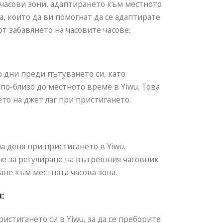
 часови зони, адаптирането към местното
, които да ви помогнат да се адаптирате
т забавянето на часовите часове:
о дни преди пътуването си, като
 по-близо до местното време в Yiwu. Това
о на джет лаг при пристигането.
а деня при пристигането в Yiwu.
не за регулиране на вътрешния часовник
ане към местната часова зона.
:
истигането си в Yiwu, за да се преборите