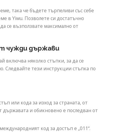
еме, така че бъдете търпеливи със себе
еме в Yiwu. Позволете си достатъчно
 да се възползвате максимално от
от чужди държави
й включва няколко стъпки, за да се
но. Следвайте тези инструкции стъпка по
:
ъп или кода за изход за страната, от
от държавата и обикновено е последван от
международният код за достъп е „011“.