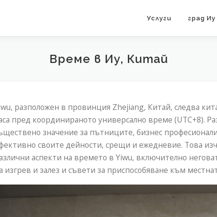
Услуги
град Иу
Време в Иу, Китай
iwu, разположен в провинция Zhejiang, Китай, следва кит
аса пред координираното универсално време (UTC+8). Ра
ъществено значение за пътниците, бизнес професионалис
фективно своите дейности, срещи и ежедневие. Това из
азлични аспекти на времето в Yiwu, включително неговата
а изгрев и залез и съвети за приспособяване към местнат