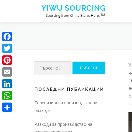
Към съдържанието
Facebook
Twitter
Търсене за:
Y
Pinterest
ч
с
Email
е
ПОСЛЕДНИ ПУБЛИКАЦИИ
LinkedIn
р
Телевизионни производствени
н
WhatsApp
разходи
Share
Разходи за производство на
високоговорители