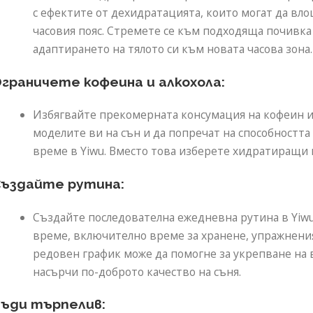
с ефектите от дехидратацията, които могат да вло
часовия пояс. Стремете се към подходяща почивка
адаптирането на тялото си към новата часова зона.
граничете кофеина и алкохола:
Избягвайте прекомерната консумация на кофеин и 
моделите ви на сън и да попречат на способността
време в Yiwu. Вместо това изберете хидратиращи 
ъздайте рутина:
Създайте последователна ежедневна рутина в Yiwu
време, включително време за хранене, упражнения
редовен график може да помогне за укрепване на 
насърчи по-доброто качество на съня.
ъди търпелив: