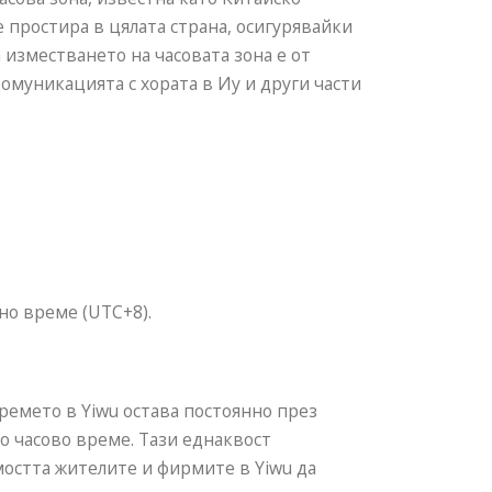
е простира в цялата страна, осигурявайки
 изместването на часовата зона е от
муникацията с хората в Иу и други части
но време (UTC+8).
времето в Yiwu остава постоянно през
о часово време. Тази еднаквост
остта жителите и фирмите в Yiwu да