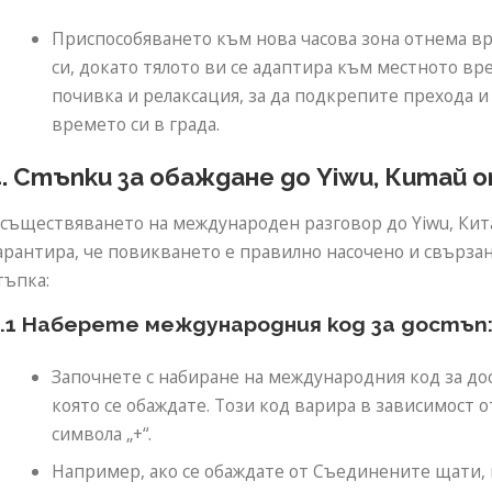
Приспособяването към нова часова зона отнема вр
си, докато тялото ви се адаптира към местното вр
почивка и релаксация, за да подкрепите прехода и
времето си в града.
4. Стъпки за обаждане до Yiwu, Китай 
съществяването на международен разговор до Yiwu, Кита
арантира, че повикването е правилно насочено и свърза
тъпка:
.1 Наберете международния код за достъп
Започнете с набиране на международния код за дост
която се обаждате. Този код варира в зависимост 
символа „+“.
Например, ако се обаждате от Съединените щати, 