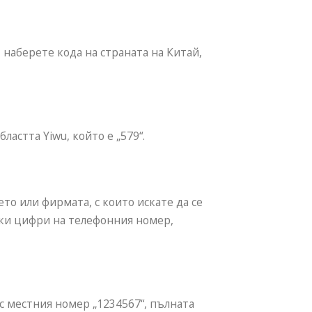
наберете кода на страната на Китай,
ластта Yiwu, който е „579“.
о или фирмата, с които искате да се
чки цифри на телефонния номер,
 с местния номер „1234567“, пълната