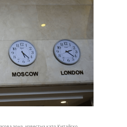
часова зона, известна като Китайско