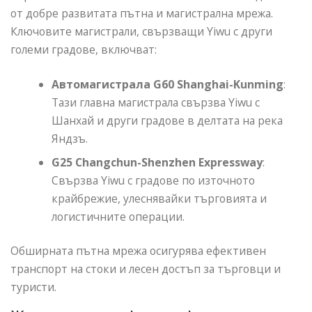
от добре развитата пътна и магистрална мрежа.
Ключовите магистрали, свързващи Yiwu с други
големи градове, включват:
Автомагистрала G60 Shanghai-Kunming
:
Тази главна магистрала свързва Yiwu с
Шанхай и други градове в делтата на река
Яндзъ.
G25 Changchun-Shenzhen Expressway
:
Свързва Yiwu с градове по източното
крайбрежие, улеснявайки търговията и
логистичните операции.
Обширната пътна мрежа осигурява ефективен
транспорт на стоки и лесен достъп за търговци и
туристи.