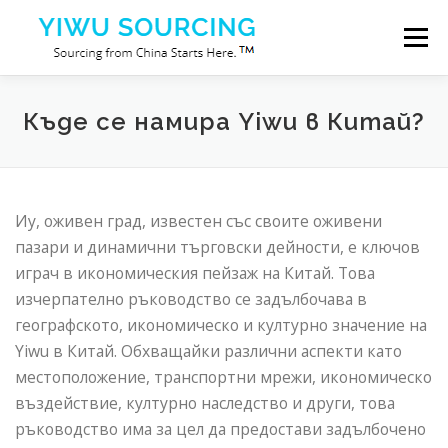
Към съдържанието
Меню
Услуги
град Иу
Blog
За нас
Къде се намира Yiwu в Китай?
Свържете се с нас
Иу, оживен град, известен със своите оживени
пазари и динамични търговски дейности, е ключов
играч в икономическия пейзаж на Китай. Това
изчерпателно ръководство се задълбочава в
географското, икономическо и културно значение на
Yiwu в Китай. Обхващайки различни аспекти като
местоположение, транспортни мрежи, икономическо
въздействие, културно наследство и други, това
ръководство има за цел да предостави задълбочено