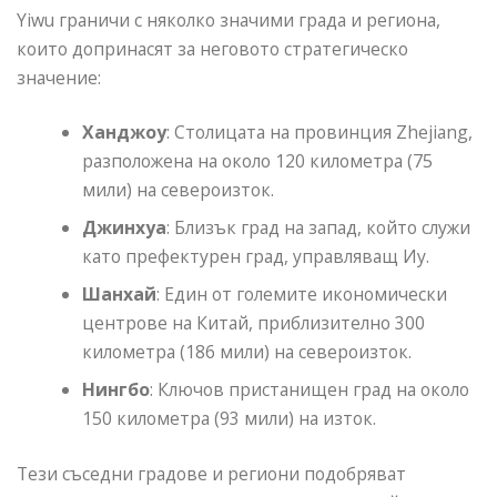
Yiwu граничи с няколко значими града и региона,
които допринасят за неговото стратегическо
значение:
Ханджоу
: Столицата на провинция Zhejiang,
разположена на около 120 километра (75
мили) на североизток.
Джинхуа
: Близък град на запад, който служи
като префектурен град, управляващ Иу.
Шанхай
: Един от големите икономически
центрове на Китай, приблизително 300
километра (186 мили) на североизток.
Нингбо
: Ключов пристанищен град на около
150 километра (93 мили) на изток.
Тези съседни градове и региони подобряват