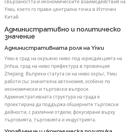
свързаността и икономическите взаимодействия на
Yiwu, което го прави централна точка в Източен
Китай.
Административно и политическо
значение
Административната роля на Yiwu
Yiwu е град на окръжно ниво под юрисдикцията на
Jinhua, град на ниво префектура в провинция
Zhejiang. Въпреки статута си на ниво окръг, Yiwu
работи със значителна автономия, особено по
икономически и търговски въпроси.
Административната структура на града е
проектирана да поддържа обширните търговски
дейности, с различни отдели, фокусирани върху
търговията, търговията и индустрията.
Управление и икономическа политика