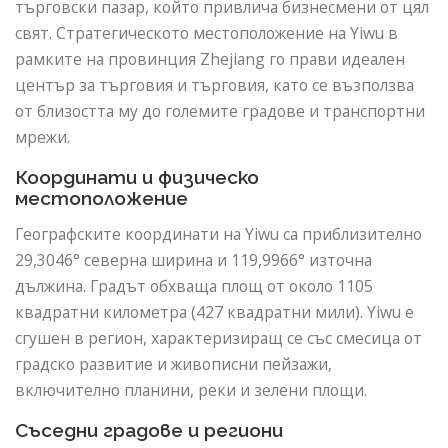
търговски пазар, който привлича бизнесмени от цял ​​
свят. Стратегическото местоположение на Yiwu в
рамките на провинция Zhejiang го прави идеален
център за търговия и търговия, като се възползва
от близостта му до големите градове и транспортни
мрежи.
Координати и физическо
местоположение
Географските координати на Yiwu са приблизително
29,3046° северна ширина и 119,9966° източна
дължина. Градът обхваща площ от около 1105
квадратни километра (427 квадратни мили). Yiwu е
сгушен в регион, характеризиращ се със смесица от
градско развитие и живописни пейзажи,
включително планини, реки и зелени площи.
Съседни градове и региони