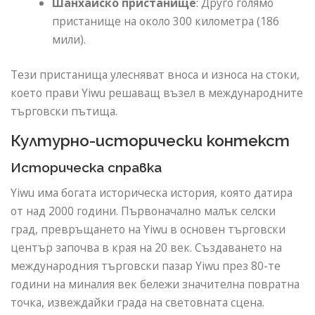
Шанхайско пристанище
: Друго голямо
пристанище на около 300 километра (186
мили).
Тези пристанища улесняват вноса и износа на стоки,
което прави Yiwu решаващ възел в международните
търговски пътища.
Културно-исторически контекст
Историческа справка
Yiwu има богата историческа история, която датира
от над 2000 години. Първоначално малък селски
град, превръщането на Yiwu в основен търговски
център започва в края на 20 век. Създаването на
международния търговски пазар Yiwu през 80-те
години на миналия век бележи значителна повратна
точка, извеждайки града на световната сцена.