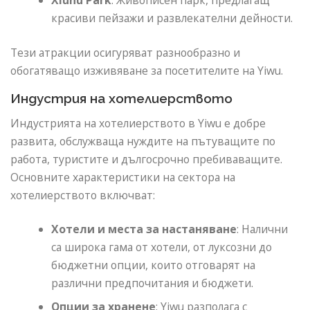
Xiuhu Park
: Живописен парк, предлагащ
красиви пейзажи и развлекателни дейности.
Тези атракции осигуряват разнообразно и
обогатяващо изживяване за посетителите на Yiwu.
Индустрия на хотелиерството
Индустрията на хотелиерството в Yiwu е добре
развита, обслужваща нуждите на пътуващите по
работа, туристите и дългосрочно пребиваващите.
Основните характеристики на сектора на
хотелиерството включват:
Хотели и места за настаняване
: Налични
са широка гама от хотели, от луксозни до
бюджетни опции, които отговарят на
различни предпочитания и бюджети.
Опции за хранене
: Yiwu разполага с