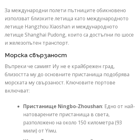
За международни полети пътниците обикновено
използват близките летища като международното
летище Hangzhou Xiaoshan и международното
летище Shanghai Pudong, които са достъпни по шосе
и железопътен транспорт.
Морска свързаност
Въпреки че самият Иу не е крайбрежен град,
близостта му до основните пристанища подобрява
морската му свързаност. Ключовите портове
включват:
Пристанище Ningbo-Zhoushan
: Едно от най-
натоварените пристанища в света,
разположено на около 150 километра (93
мили) от Yiwu.