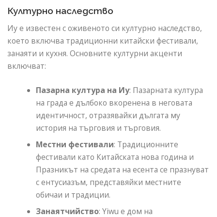
Културно наследство
Иу е известен с оживеното си културно наследство,
което включва традиционни китайски фестивали,
занаяти и кухня. Основните културни акценти
включват:
Пазарна култура на Иу
: Пазарната култура
на града е дълбоко вкоренена в неговата
идентичност, отразявайки дългата му
история на търговия и търговия.
Местни фестивали
: Традиционните
фестивали като Китайската нова година и
Празникът на средата на есента се празнуват
с ентусиазъм, представяйки местните
обичаи и традиции.
Занаятчийство
: Yiwu е дом на