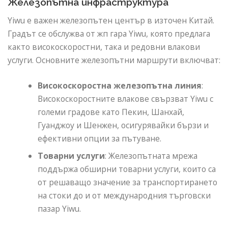
Железопътна инфраструктура
Yiwu е важен железопътен център в източен Китай.
Градът се обслужва от жп гара Yiwu, която предлага
както високоскоростни, така и редовни влакови
услуги. Основните железопътни маршрути включват:
Високоскоростна железопътна линия
:
Високоскоростните влакове свързват Yiwu с
големи градове като Пекин, Шанхай,
Гуанджоу и Шенжен, осигурявайки бързи и
ефективни опции за пътуване.
Товарни услуги
: Железопътната мрежа
поддържа обширни товарни услуги, които са
от решаващо значение за транспортирането
на стоки до и от международния търговски
пазар Yiwu.