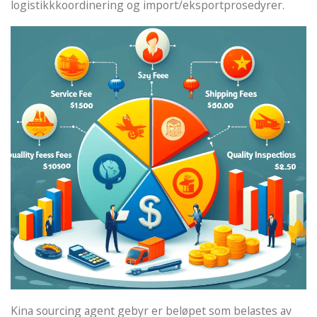
logistikkkoordinering og import/eksportprosedyrer.
Kina sourcing agent gebyr er beløpet som belastes av