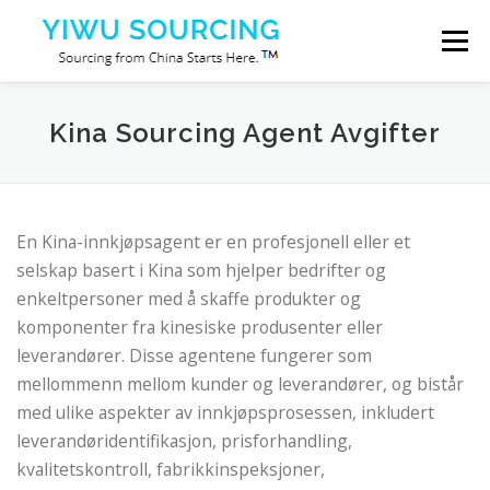
Skip to content
Menu
Tjenester
Yiwu by
Blog
Om oss
Kina Sourcing Agent Avgifter
Kontakt oss
En Kina-innkjøpsagent er en profesjonell eller et
selskap basert i Kina som hjelper bedrifter og
enkeltpersoner med å skaffe produkter og
komponenter fra kinesiske produsenter eller
leverandører. Disse agentene fungerer som
mellommenn mellom kunder og leverandører, og bistår
med ulike aspekter av innkjøpsprosessen, inkludert
leverandøridentifikasjon, prisforhandling,
kvalitetskontroll, fabrikkinspeksjoner,