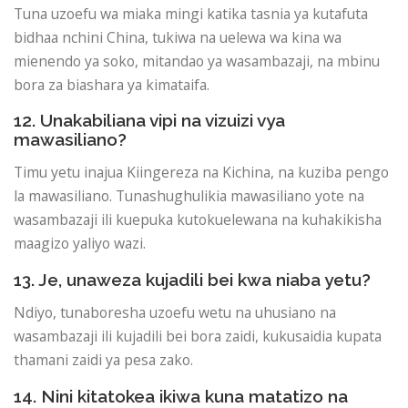
Tuna uzoefu wa miaka mingi katika tasnia ya kutafuta
bidhaa nchini China, tukiwa na uelewa wa kina wa
mienendo ya soko, mitandao ya wasambazaji, na mbinu
bora za biashara ya kimataifa.
12. Unakabiliana vipi na vizuizi vya
mawasiliano?
Timu yetu inajua Kiingereza na Kichina, na kuziba pengo
la mawasiliano. Tunashughulikia mawasiliano yote na
wasambazaji ili kuepuka kutokuelewana na kuhakikisha
maagizo yaliyo wazi.
13. Je, unaweza kujadili bei kwa niaba yetu?
Ndiyo, tunaboresha uzoefu wetu na uhusiano na
wasambazaji ili kujadili bei bora zaidi, kukusaidia kupata
thamani zaidi ya pesa zako.
14. Nini kitatokea ikiwa kuna matatizo na