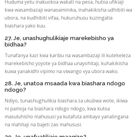
Huduma yetu inakuokoa wakati na pesa, hutoa ufikiaji
kwa wasambazaji wanaoaminika, inahakikisha udhibiti wa
ubora, na kudhibiti vifaa, hukuruhusu kuzingatia
biashara yako kuu.
27. Je, unashughulikiaje marekebisho ya
bidhaa?
Tunafanya kazi kwa karibu na wasambazaji ili kutekeleza
marekebisho yoyote ya bidhaa unayohitaji, kuhakikisha
kuwa yanakidhi vipimo na viwango vya ubora wako.
28. Je, unatoa msaada kwa biashara ndogo
ndogo?
Ndiyo, tunashughulikia biashara za ukubwa wote, ikiwa
ni pamoja na biashara ndogo ndogo, kwa kutoa
masuluhisho mahususi ya kutafuta ambayo yanalingana
na mahitaji na bajeti zao mahususi.
29. Je, unafuatiliaje maagizo?