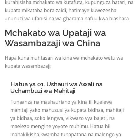
kurahisisha mchakato wa kutafuta, kupunguza hatari, na
kupata mikataba bora zaidi, hatimaye kuwezesha
ununuzi wa ufanisi na wa gharama nafuu kwa biashara.
Mchakato wa Upataji wa
Wasambazaji wa China
Hapa kuna muhtasari wa kina wa mchakato wetu wa
kupata wasambazaji:
Hatua ya 01. Ushauri wa Awali na
Uchambuzi wa Mahitaji
Tunaanza na mashauriano ya kina ili kuelewa
mahitaji yako mahususi ya kupata bidhaa, mahitaji
ya bidhaa, soko lengwa, vikwazo vya bajeti, na
maelezo mengine yoyote muhimu. Hatua hii
inahakikisha kwamba tunapatana na malengo ya