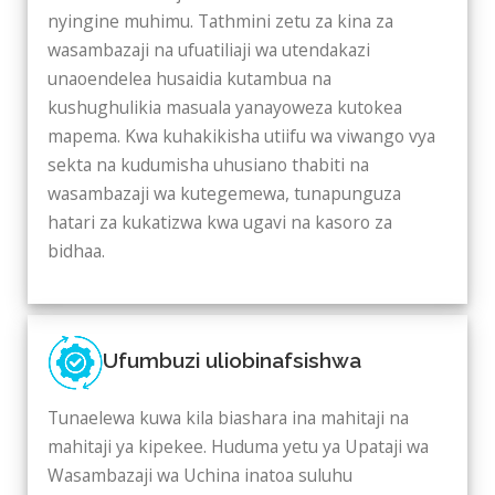
nyingine muhimu. Tathmini zetu za kina za
wasambazaji na ufuatiliaji wa utendakazi
unaoendelea husaidia kutambua na
kushughulikia masuala yanayoweza kutokea
mapema. Kwa kuhakikisha utiifu wa viwango vya
sekta na kudumisha uhusiano thabiti na
wasambazaji wa kutegemewa, tunapunguza
hatari za kukatizwa kwa ugavi na kasoro za
bidhaa.
Ufumbuzi uliobinafsishwa
Tunaelewa kuwa kila biashara ina mahitaji na
mahitaji ya kipekee. Huduma yetu ya Upataji wa
Wasambazaji wa Uchina inatoa suluhu