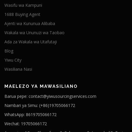
Wasifu wa Kampuni
1688 Buying Agent
Ajenti wa Kununua Alibaba
Wakala wa Ununuzi wa Taobao
Ada za Wakala wa Utafutaji
Blog
Yiwu City
Wasiliana Nasi
MAELEZO YA MAWASILIANO
Barua pepe: contact@yiwusourcingservices.com
Nambari ya Simu: (+86)19705066172
WhatsApp: 8619705066172
Wechat: 19705066172