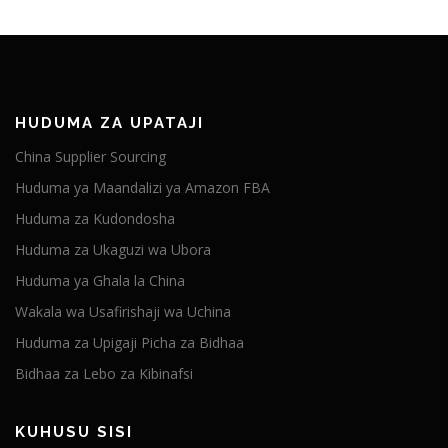
HUDUMA ZA UPATAJI
China Supplier Sourcing
Huduma ya Maandalizi ya Amazon FBA
Huduma za Kudondosha
Huduma za Ukaguzi wa Ubora
Huduma ya Ghala la China
Wakala wa Usafirishaji wa Uchina
Huduma za Upigaji Picha za Bidhaa
Bidhaa za Lebo za Kibinafsi
KUHUSU SISI