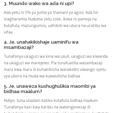
3. Muundo wako wa ada ni upi?
Ada yetu ni 5% ya jumla ya thamani ya agizo. Ada hii
inagharamia huduma zetu zote, ikiwa ni pamoja na
kutafuta, mazungumzo, udhibiti wa ubora na uratibu wa
vifaa.
4. Je, unahakikishaje uaminifu wa
msambazaji?
Tunafanya ukaguzi wa kina wa usuli, ukaguzi wa kiwanda
na ukaguzi wa marejeleo. Pia tunafuatilia wasambazaji
mara kwa mara ili kuhakikisha wanakidhi viwango vyetu
vya ubora na muda wa kuwasilisha bidhaa.
5. Je, unaweza kushughulikia maombi ya
bidhaa maalum?
Ndiyo, tuna utaalam katika kutafuta bidhaa maalum.
Tunafanya kazi kwa karibu na watengenezaji ili