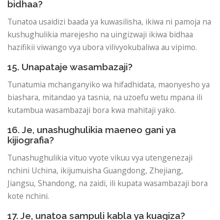
bidhaa?
Tunatoa usaidizi baada ya kuwasilisha, ikiwa ni pamoja na
kushughulikia marejesho na uingizwaji ikiwa bidhaa
hazifikii viwango vya ubora vilivyokubaliwa au vipimo.
15. Unapataje wasambazaji?
Tunatumia mchanganyiko wa hifadhidata, maonyesho ya
biashara, mitandao ya tasnia, na uzoefu wetu mpana ili
kutambua wasambazaji bora kwa mahitaji yako.
16. Je, unashughulikia maeneo gani ya
kijiografia?
Tunashughulikia vituo vyote vikuu vya utengenezaji
nchini Uchina, ikijumuisha Guangdong, Zhejiang,
Jiangsu, Shandong, na zaidi, ili kupata wasambazaji bora
kote nchini.
17. Je, unatoa sampuli kabla ya kuagiza?