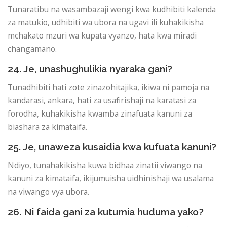
Tunaratibu na wasambazaji wengi kwa kudhibiti kalenda
za matukio, udhibiti wa ubora na ugavi ili kuhakikisha
mchakato mzuri wa kupata vyanzo, hata kwa miradi
changamano.
24. Je, unashughulikia nyaraka gani?
Tunadhibiti hati zote zinazohitajika, ikiwa ni pamoja na
kandarasi, ankara, hati za usafirishaji na karatasi za
forodha, kuhakikisha kwamba zinafuata kanuni za
biashara za kimataifa.
25. Je, unaweza kusaidia kwa kufuata kanuni?
Ndiyo, tunahakikisha kuwa bidhaa zinatii viwango na
kanuni za kimataifa, ikijumuisha uidhinishaji wa usalama
na viwango vya ubora.
26. Ni faida gani za kutumia huduma yako?