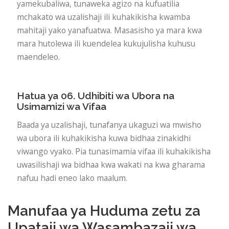
yamekubaliwa, tunaweka agizo na kufuatilia
mchakato wa uzalishaji ili kuhakikisha kwamba
mahitaji yako yanafuatwa. Masasisho ya mara kwa
mara hutolewa ili kuendelea kukujulisha kuhusu
maendeleo.
Hatua ya 06. Udhibiti wa Ubora na
Usimamizi wa Vifaa
Baada ya uzalishaji, tunafanya ukaguzi wa mwisho
wa ubora ili kuhakikisha kuwa bidhaa zinakidhi
viwango vyako. Pia tunasimamia vifaa ili kuhakikisha
uwasilishaji wa bidhaa kwa wakati na kwa gharama
nafuu hadi eneo lako maalum.
Manufaa ya Huduma zetu za
Upataji wa Wasambazaji wa