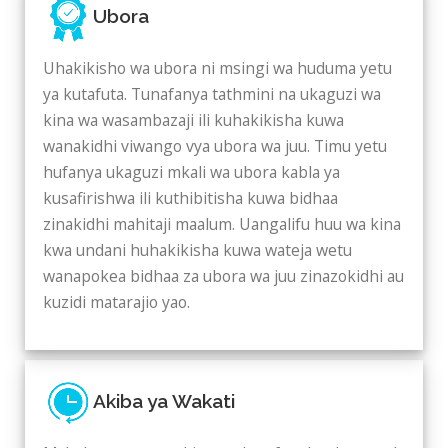
Ubora
Uhakikisho wa ubora ni msingi wa huduma yetu
ya kutafuta. Tunafanya tathmini na ukaguzi wa
kina wa wasambazaji ili kuhakikisha kuwa
wanakidhi viwango vya ubora wa juu. Timu yetu
hufanya ukaguzi mkali wa ubora kabla ya
kusafirishwa ili kuthibitisha kuwa bidhaa
zinakidhi mahitaji maalum. Uangalifu huu wa kina
kwa undani huhakikisha kuwa wateja wetu
wanapokea bidhaa za ubora wa juu zinazokidhi au
kuzidi matarajio yao.
Akiba ya Wakati