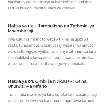
biashara yako na tunaweza kurekebisha huduma
zetu ili kukidhi mahitaji yako ya kipekee.
Hatua ya 02. Utambulisho na Tathmini ya
Msambazaji
Kwa kutumia mtandao wetu wa kina na ujuzi wa
sekta, tunatambua wasambazaji watarajiwa ambao
wanakidhi vigezo vyako. Tunafanya tathmini za kina
ili kuhakikisha kuwa wasambazaji wanaheshimika,
wana uwezo na wanatii viwango vya kimataifa.
Hatua ya 03. Ombi la Nukuu (RFQ) na
Ununuzi wa Mfano
Tunaomba maelezo ya kina kutoka kwa wasambazaji
walioorodheshwa na kununua sampuli kwa tathmini