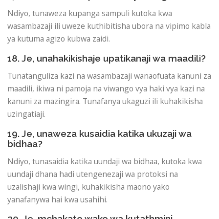
Ndiyo, tunaweza kupanga sampuli kutoka kwa
wasambazaji ili uweze kuthibitisha ubora na vipimo kabla
ya kutuma agizo kubwa zaidi.
18. Je, unahakikishaje upatikanaji wa maadili?
Tunatanguliza kazi na wasambazaji wanaofuata kanuni za
maadili, ikiwa ni pamoja na viwango vya haki vya kazi na
kanuni za mazingira. Tunafanya ukaguzi ili kuhakikisha
uzingatiaji.
19. Je, unaweza kusaidia katika ukuzaji wa
bidhaa?
Ndiyo, tunasaidia katika uundaji wa bidhaa, kutoka kwa
uundaji dhana hadi utengenezaji wa protoksi na
uzalishaji kwa wingi, kuhakikisha maono yako
yanafanywa hai kwa usahihi.
20. Je, mchakato wako wa kutathmini