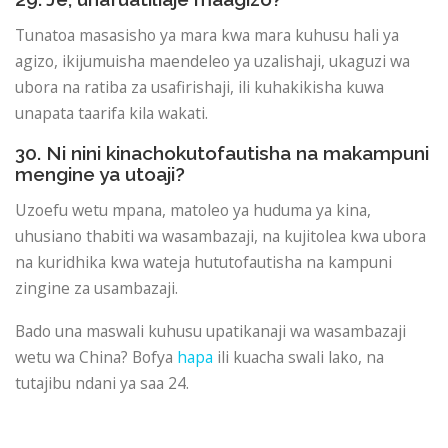
Tunatoa masasisho ya mara kwa mara kuhusu hali ya
agizo, ikijumuisha maendeleo ya uzalishaji, ukaguzi wa
ubora na ratiba za usafirishaji, ili kuhakikisha kuwa
unapata taarifa kila wakati.
30. Ni nini kinachokutofautisha na makampuni
mengine ya utoaji?
Uzoefu wetu mpana, matoleo ya huduma ya kina,
uhusiano thabiti wa wasambazaji, na kujitolea kwa ubora
na kuridhika kwa wateja hututofautisha na kampuni
zingine za usambazaji.
Bado una maswali kuhusu upatikanaji wa wasambazaji
wetu wa China? Bofya
hapa
ili kuacha swali lako, na
tutajibu ndani ya saa 24.