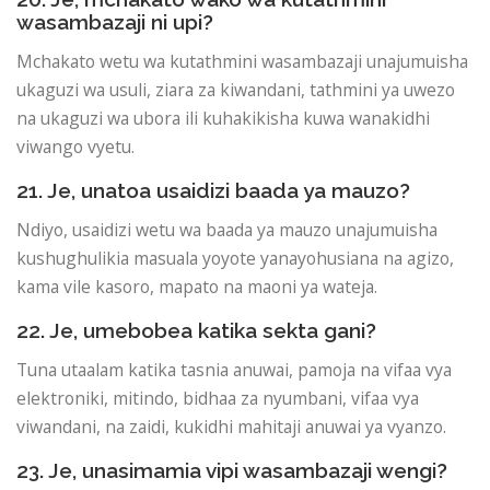
wasambazaji ni upi?
Mchakato wetu wa kutathmini wasambazaji unajumuisha
ukaguzi wa usuli, ziara za kiwandani, tathmini ya uwezo
na ukaguzi wa ubora ili kuhakikisha kuwa wanakidhi
viwango vyetu.
21. Je, unatoa usaidizi baada ya mauzo?
Ndiyo, usaidizi wetu wa baada ya mauzo unajumuisha
kushughulikia masuala yoyote yanayohusiana na agizo,
kama vile kasoro, mapato na maoni ya wateja.
22. Je, umebobea katika sekta gani?
Tuna utaalam katika tasnia anuwai, pamoja na vifaa vya
elektroniki, mitindo, bidhaa za nyumbani, vifaa vya
viwandani, na zaidi, kukidhi mahitaji anuwai ya vyanzo.
23. Je, unasimamia vipi wasambazaji wengi?