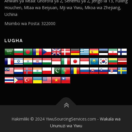
Anwani ya Mtaa: Ghorofa ya 2, Sehemu ya 2, Jengo la 13, Fuxing
Houchen, Mtaa wa Beiyuan, Mji wa Yiwu, Mkoa wa Zhejiang,
Uchina
Msimbo wa Posta: 322000
LUGHA
Hakimiliki © 2024 YiwuSourcingServices.com -
Wakala wa
Ununuzi wa Yiwu