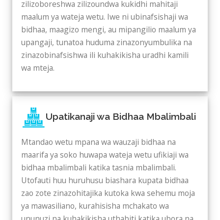
zilizoboreshwa zilizoundwa kukidhi mahitaji
maalum ya wateja wetu. Iwe ni ubinafsishaji wa
bidhaa, maagizo mengi, au mipangilio maalum ya
upangaji, tunatoa huduma zinazonyumbulika na
zinazobinafsishwa ili kuhakikisha uradhi kamili
wa mteja.
Upatikanaji wa Bidhaa Mbalimbali
Mtandao wetu mpana wa wauzaji bidhaa na
maarifa ya soko huwapa wateja wetu ufikiaji wa
bidhaa mbalimbali katika tasnia mbalimbali.
Utofauti huu huruhusu biashara kupata bidhaa
zao zote zinazohitajika kutoka kwa sehemu moja
ya mawasiliano, kurahisisha mchakato wa
ununuzi na kuhakikisha uthabiti katika ubora na