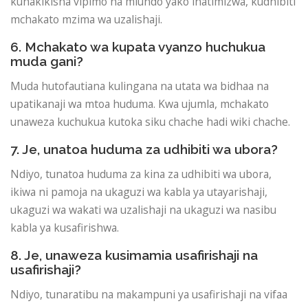
kuhakikisha vipimo na miundo yako inatimizwa, kudhibiti
mchakato mzima wa uzalishaji.
6. Mchakato wa kupata vyanzo huchukua
muda gani?
Muda hutofautiana kulingana na utata wa bidhaa na
upatikanaji wa mtoa huduma. Kwa ujumla, mchakato
unaweza kuchukua kutoka siku chache hadi wiki chache.
7. Je, unatoa huduma za udhibiti wa ubora?
Ndiyo, tunatoa huduma za kina za udhibiti wa ubora,
ikiwa ni pamoja na ukaguzi wa kabla ya utayarishaji,
ukaguzi wa wakati wa uzalishaji na ukaguzi wa nasibu
kabla ya kusafirishwa.
8. Je, unaweza kusimamia usafirishaji na
usafirishaji?
Ndiyo, tunaratibu na makampuni ya usafirishaji na vifaa