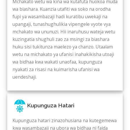
Mchakato wetu wa kina wa kutafuta huokoa muda
wa biashara. Kuanzia utafiti wa soko na orodha
fupi ya wasambazaji hadi kuratibu uwekaji na
upangaji, tunashughulikia vipengele vyote vya
mchakato wa ununuzi. Hii inaruhusu wateja wetu
kuzingatia shughuli zao za msingi za biashara
huku sisi tukitunza maelezo ya chanzo. Utaalam
wetu na michakato ya ufanisi inahakikisha utoaji
wa bidhaa kwa wakati unaofaa, kupunguza
nyakati za risasi na kuimarisha ufanisi wa
uendeshaji.
Kupunguza Hatari
Kupunguza hatari zinazohusiana na kutegemewa
kwa wasambazaji na ubora wa bidhaa ni faida