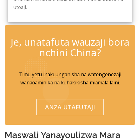
utoaji.
✆
Je, unatafuta wauzaji bora
nchini China?
Timu yetu inakuunganisha na watengenezaji
wanaoaminika na kuhakikisha miamala laini.
ANZA UTAFUTAJI
Maswali Yanayoulizwa Mara