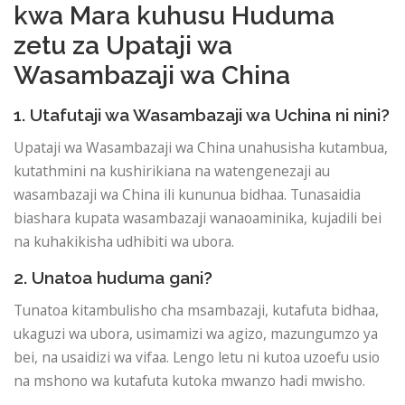
kwa Mara kuhusu Huduma
zetu za Upataji wa
Wasambazaji wa China
1. Utafutaji wa Wasambazaji wa Uchina ni nini?
Upataji wa Wasambazaji wa China unahusisha kutambua,
kutathmini na kushirikiana na watengenezaji au
wasambazaji wa China ili kununua bidhaa. Tunasaidia
biashara kupata wasambazaji wanaoaminika, kujadili bei
na kuhakikisha udhibiti wa ubora.
2. Unatoa huduma gani?
Tunatoa kitambulisho cha msambazaji, kutafuta bidhaa,
ukaguzi wa ubora, usimamizi wa agizo, mazungumzo ya
bei, na usaidizi wa vifaa. Lengo letu ni kutoa uzoefu usio
na mshono wa kutafuta kutoka mwanzo hadi mwisho.