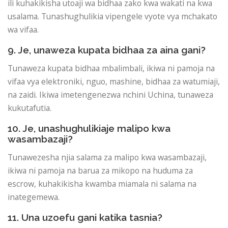
ili kuhakikisha utoaji wa bidhaa zako kwa wakati na kwa
usalama. Tunashughulikia vipengele vyote vya mchakato
wa vifaa.
9. Je, unaweza kupata bidhaa za aina gani?
Tunaweza kupata bidhaa mbalimbali, ikiwa ni pamoja na
vifaa vya elektroniki, nguo, mashine, bidhaa za watumiaji,
na zaidi. Ikiwa imetengenezwa nchini Uchina, tunaweza
kukutafutia.
10. Je, unashughulikiaje malipo kwa
wasambazaji?
Tunawezesha njia salama za malipo kwa wasambazaji,
ikiwa ni pamoja na barua za mikopo na huduma za
escrow, kuhakikisha kwamba miamala ni salama na
inategemewa.
11. Una uzoefu gani katika tasnia?