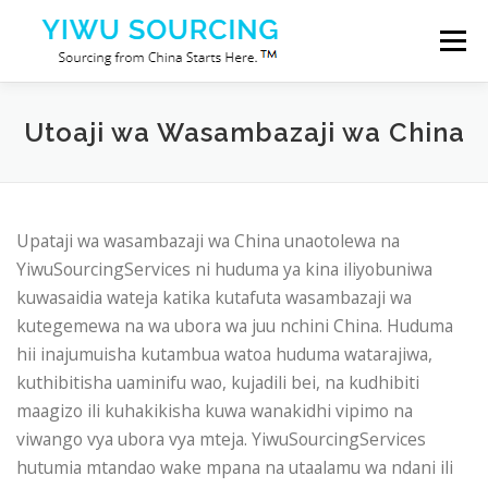
Skip to content
Menu
Huduma
Mji wa Yiwu
Blog
Kuhusu sisi
Utoaji wa Wasambazaji wa China
Wasiliana nasi
Upataji wa wasambazaji wa China unaotolewa na
YiwuSourcingServices ni huduma ya kina iliyobuniwa
kuwasaidia wateja katika kutafuta wasambazaji wa
kutegemewa na wa ubora wa juu nchini China. Huduma
hii inajumuisha kutambua watoa huduma watarajiwa,
kuthibitisha uaminifu wao, kujadili bei, na kudhibiti
maagizo ili kuhakikisha kuwa wanakidhi vipimo na
viwango vya ubora vya mteja. YiwuSourcingServices
hutumia mtandao wake mpana na utaalamu wa ndani ili