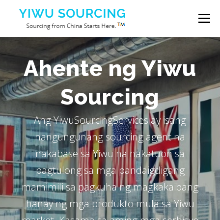
Skip to content
Menu
Mga serbisyo
Lungsod ng Yiwu
Blog
Ahente ng Yiwu
Sourcing
Tungkol sa atin
Makipag-ugnayan sa amin
Ang YiwuSourcingServices ay isang
nangungunang sourcing agent na
nakabase sa Yiwu na nakatuon sa
pagtulong sa mga pandaigdigang
mamimili sa pagkuha ng magkakaibang
hanay ng mga produkto mula sa Yiwu
market. Kasama sa aming mga serbisyo