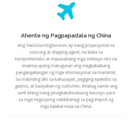
Ahente ng Pagpapadala ng China
Ahente ng Pagpapadala ng China
Ang YiwuSourcingServices ay isang propesyonal na
sourcing at shipping agent, na kilala sa
komprehensibo at maaasahang mga serbisyo nito na
iniakma upang matugunan ang magkakaibang
pangangailangan ng mga internasyonal na mamimili.
Sa matinding diin sa kahusayan, pagiging epektibo sa
gastos, at kasiyahan ng customer, itinatag namin ang
sarili bilang isang pinagkakatiwalaang kasosyo para
sa mga negosyong nakikibahagi sa pag-import ng
mga kalakal mula sa China.