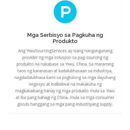
Mga Serbisyo sa Pagkuha ng Produkto
Mga Serbisyo sa Pagkuha ng
Produkto
Ang YiwuSourcingServices ay isang nangungunang
provider ng mga solusyon sa pag-sourcing ng
produkto na nakabase sa Yiwu, China. Sa maraming
taon ng karanasan at kadalubhasaan sa industriya,
nagdadalubhasa kami sa pagtulong sa mga dayuhang
negosyo at indibidwal na makakuha ng
magkakaibang hanay ng mga produkto mula sa Yiwu
at iba pang bahagi ng China, mula sa mga consumer
goods hanggang sa mga pang-industriyang supply.