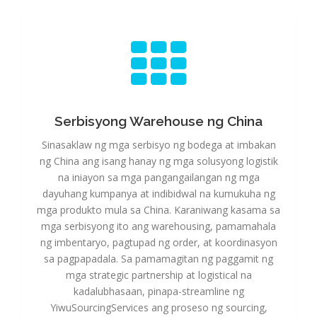
Serbisyong Warehouse ng China
Serbisyong Warehouse ng China
Sinasaklaw ng mga serbisyo ng bodega at imbakan
ng China ang isang hanay ng mga solusyong logistik
na iniayon sa mga pangangailangan ng mga
dayuhang kumpanya at indibidwal na kumukuha ng
mga produkto mula sa China. Karaniwang kasama sa
mga serbisyong ito ang warehousing, pamamahala
ng imbentaryo, pagtupad ng order, at koordinasyon
sa pagpapadala. Sa pamamagitan ng paggamit ng
mga strategic partnership at logistical na
kadalubhasaan, pinapa-streamline ng
YiwuSourcingServices ang proseso ng sourcing,