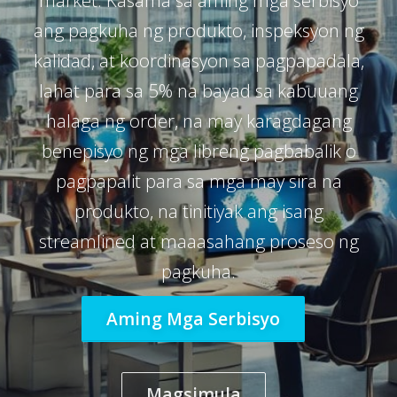
ang pagkuha ng produkto, inspeksyon ng
kalidad, at koordinasyon sa pagpapadala,
lahat para sa 5% na bayad sa kabuuang
halaga ng order, na may karagdagang
benepisyo ng mga libreng pagbabalik o
pagpapalit para sa mga may sira na
produkto, na tinitiyak ang isang
streamlined at maaasahang proseso ng
pagkuha.
Aming Mga Serbisyo
Magsimula