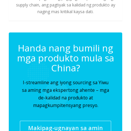
supply chain, ang pagtiyak sa kalidad ng produkto ay
naging mas kritikal kaysa dati.
✆
Handa nang bumili ng
mga produkto mula sa
China?
I-streamline ang iyong sourcing sa Yiwu
sa aming mga ekspertong ahente – mga
de-kalidad na produkto at
mapagkumpitensyang presyo.
Makipag-ugnayan sa amin