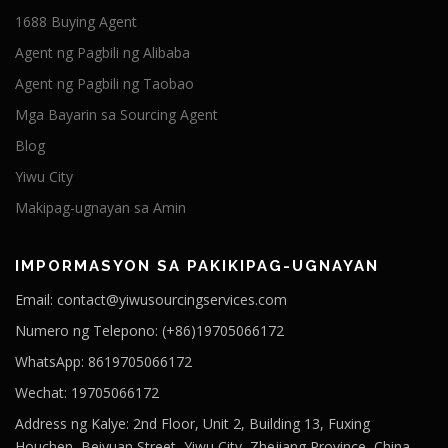
1688 Buying Agent
Agent ng Pagbili ng Alibaba
Agent ng Pagbili ng Taobao
Mga Bayarin sa Sourcing Agent
Blog
Yiwu City
Makipag-ugnayan sa Amin
IMPORMASYON SA PAKIKIPAG-UGNAYAN
Email: contact@yiwusourcingservices.com
Numero ng Telepono: (+86)19705066172
WhatsApp: 8619705066172
Wechat: 19705066172
Address ng Kalye: 2nd Floor, Unit 2, Building 13, Fuxing
Houchen, Beiyuan Street, Yiwu City, Zhejiang Province, China