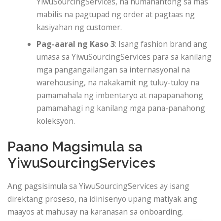
YiwuSourcingServices, na humahantong sa mas
mabilis na pagtupad ng order at pagtaas ng
kasiyahan ng customer.
Pag-aaral ng Kaso 3
: Isang fashion brand ang
umasa sa YiwuSourcingServices para sa kanilang
mga pangangailangan sa internasyonal na
warehousing, na nakakamit ng tuluy-tuloy na
pamamahala ng imbentaryo at napapanahong
pamamahagi ng kanilang mga pana-panahong
koleksyon.
Paano Magsimula sa
YiwuSourcingServices
Ang pagsisimula sa YiwuSourcingServices ay isang
direktang proseso, na idinisenyo upang matiyak ang
maayos at mahusay na karanasan sa onboarding.