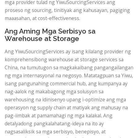
mga provider tulad ng YiwuSourcingServices ang
proseso ng sourcing, tinitiyak ang kahusayan, pagiging
maaasahan, at cost-effectiveness.
Ang Aming Mga Serbisyo sa
Warehouse at Storage
Ang YiwuSourcingServices ay isang kilalang provider ng
komprehensibong warehouse at storage services sa
China, na tumutugon sa magkakaibang pangangailangan
ng mga internasyonal na negosyo. Matatagpuan sa Yiwu,
isang pangunahing commercial hub, ang kumpanya ay
nag-aalok ng makabagong mga solusyon sa
warehousing na idinisenyo upang i-optimize ang mga
operasyon ng supply chain at matiyak ang mahusay na
pag-iimbak at pamamahagi ng mga kalakal. Ang
detalyadong pangkalahatang-ideya na ito ay
nagsasaliksik sa mga serbisyo, benepisyo, at