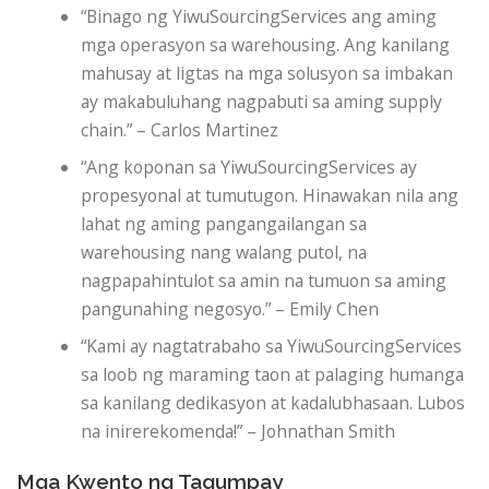
“Binago ng YiwuSourcingServices ang aming
mga operasyon sa warehousing. Ang kanilang
mahusay at ligtas na mga solusyon sa imbakan
ay makabuluhang nagpabuti sa aming supply
chain.” – Carlos Martinez
“Ang koponan sa YiwuSourcingServices ay
propesyonal at tumutugon. Hinawakan nila ang
lahat ng aming pangangailangan sa
warehousing nang walang putol, na
nagpapahintulot sa amin na tumuon sa aming
pangunahing negosyo.” – Emily Chen
“Kami ay nagtatrabaho sa YiwuSourcingServices
sa loob ng maraming taon at palaging humanga
sa kanilang dedikasyon at kadalubhasaan. Lubos
na inirerekomenda!” – Johnathan Smith
Mga Kwento ng Tagumpay