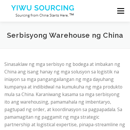
Skip to content
Menu
Mga serbisyo
Lungsod ng Yiwu
Blog
Serbisyong Warehouse ng China
Tungkol sa atin
Makipag-ugnayan sa amin
Sinasaklaw ng mga serbisyo ng bodega at imbakan ng
China ang isang hanay ng mga solusyon sa logistik na
iniayon sa mga pangangailangan ng mga dayuhang
kumpanya at indibidwal na kumukuha ng mga produkto
mula sa China. Karaniwang kasama sa mga serbisyong
ito ang warehousing, pamamahala ng imbentaryo,
pagtupad ng order, at koordinasyon sa pagpapadala. Sa
pamamagitan ng paggamit ng mga strategic
partnership at logistical expertise, pinapa-streamline ng