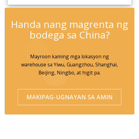
✆
Handa nang magrenta ng
bodega sa China?
Mayroon kaming mga lokasyon ng
warehouse sa Yiwu, Guangzhou, Shanghai,
Beijing, Ningbo, at higit pa.
MAKIPAG-UGNAYAN SA AMIN