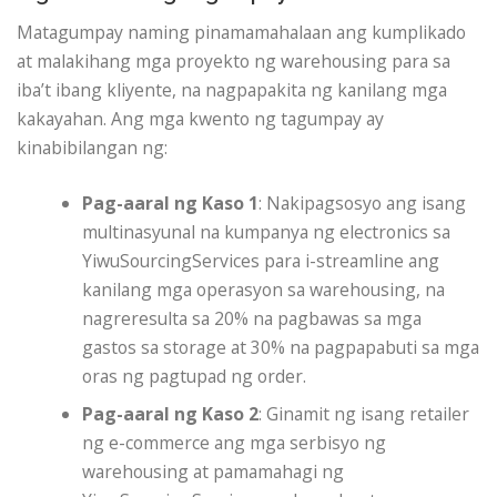
Matagumpay naming pinamamahalaan ang kumplikado
at malakihang mga proyekto ng warehousing para sa
iba’t ibang kliyente, na nagpapakita ng kanilang mga
kakayahan. Ang mga kwento ng tagumpay ay
kinabibilangan ng:
Pag-aaral ng Kaso 1
: Nakipagsosyo ang isang
multinasyunal na kumpanya ng electronics sa
YiwuSourcingServices para i-streamline ang
kanilang mga operasyon sa warehousing, na
nagreresulta sa 20% na pagbawas sa mga
gastos sa storage at 30% na pagpapabuti sa mga
oras ng pagtupad ng order.
Pag-aaral ng Kaso 2
: Ginamit ng isang retailer
ng e-commerce ang mga serbisyo ng
warehousing at pamamahagi ng