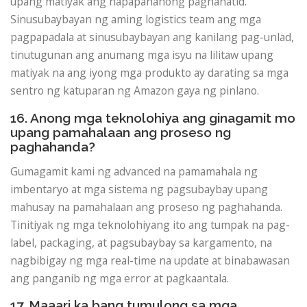
upang matiyak ang napapanahong paghahatid.
Sinusubaybayan ng aming logistics team ang mga
pagpapadala at sinusubaybayan ang kanilang pag-unlad,
tinutugunan ang anumang mga isyu na lilitaw upang
matiyak na ang iyong mga produkto ay darating sa mga
sentro ng katuparan ng Amazon gaya ng pinlano.
16. Anong mga teknolohiya ang ginagamit mo
upang pamahalaan ang proseso ng
paghahanda?
Gumagamit kami ng advanced na pamamahala ng
imbentaryo at mga sistema ng pagsubaybay upang
mahusay na pamahalaan ang proseso ng paghahanda.
Tinitiyak ng mga teknolohiyang ito ang tumpak na pag-
label, packaging, at pagsubaybay sa kargamento, na
nagbibigay ng mga real-time na update at binabawasan
ang panganib ng mga error at pagkaantala.
17. Maaari ka bang tumulong sa mga