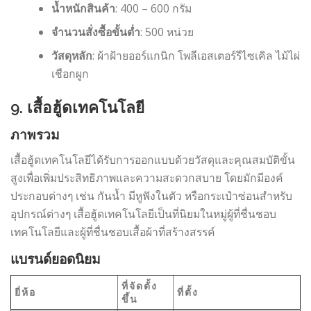
น้ำหนักสินค้า
: 400 – 600 กรัม
จำนวนสั่งซื้อขั้นต่ำ
: 500 หน่วย
วัสดุหลัก
: ผ้าฝ้ายออร์แกนิก โพลีเอสเตอร์รีไซเคิล ไม้ไผ่
เชือกผูก
9. เสื้อฮู้ดเทคโนโลยี
ภาพรวม
เสื้อฮู้ดเทคโนโลยีได้รับการออกแบบด้วยวัสดุและคุณสมบัติขั้น
สูงเพื่อเพิ่มประสิทธิภาพและความสะดวกสบาย โดยมักมีองค์
ประกอบต่างๆ เช่น กันน้ำ มีหูฟังในตัว หรือกระเป๋าซ่อนสำหรับ
อุปกรณ์ต่างๆ เสื้อฮู้ดเทคโนโลยีเป็นที่นิยมในหมู่ผู้ที่ชื่นชอบ
เทคโนโลยีและผู้ที่ชื่นชอบเสื้อผ้าที่สร้างสรรค์
แบรนด์ยอดนิยม
ที่จัดตั้ง
ยี่ห้อ
ที่ตั้ง
ขึ้น