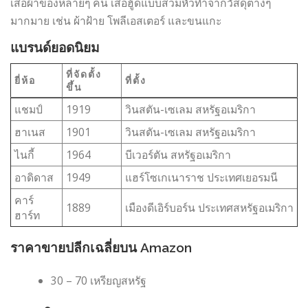
เสื้อผ้าของหลายๆ คน เสื้อฮู้ดแบบสวมหัวทำจากวัสดุต่างๆ
มากมาย เช่น ผ้าฝ้าย โพลีเอสเตอร์ และขนแกะ
แบรนด์ยอดนิยม
ที่จัดตั้ง
ยี่ห้อ
ที่ตั้ง
ขึ้น
แชมป์
1919
วินสตัน-เซเลม สหรัฐอเมริกา
ฮาเนส
1901
วินสตัน-เซเลม สหรัฐอเมริกา
ไนกี้
1964
บีเวอร์ตัน สหรัฐอเมริกา
อาดิดาส
1949
แฮร์โซเกเนาราช ประเทศเยอรมนี
คาร์
1889
เมืองดีเอิร์บอร์น ประเทศสหรัฐอเมริกา
ฮาร์ท
ราคาขายปลีกเฉลี่ยบน Amazon
30 – 70 เหรียญสหรัฐ