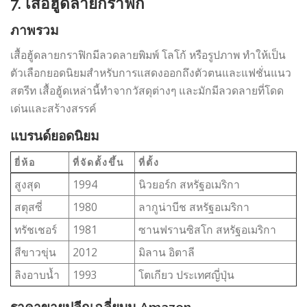
7. เสื้อฮู้ดลายกราฟิก
ภาพรวม
เสื้อฮู้ดลายกราฟิกมีลวดลายพิมพ์ โลโก้ หรือรูปภาพ ทำให้เป็น
ตัวเลือกยอดนิยมสำหรับการแสดงออกถึงตัวตนและแฟชั่นแนว
สตรีท เสื้อฮู้ดเหล่านี้ทำจากวัสดุต่างๆ และมักมีลวดลายที่โดด
เด่นและสร้างสรรค์
แบรนด์ยอดนิยม
ยี่ห้อ
ที่จัดตั้งขึ้น
ที่ตั้ง
สูงสุด
1994
นิวยอร์ก สหรัฐอเมริกา
สตุสซี่
1980
ลากูน่าบีช สหรัฐอเมริกา
ทรัชเชอร์
1981
ซานฟรานซิสโก สหรัฐอเมริกา
สีขาวขุ่น
2012
มิลาน อิตาลี
ลิงอาบน้ำ
1993
โตเกียว ประเทศญี่ปุ่น