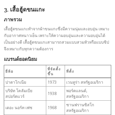
3. เสื้อฮู้ดขนแกะ
ภาพรวม
เสื้อฮู้ดขนแกะทำจากผ้าขนแกะซึ่งมีความนุ่มและอบอุ่น เหมาะ
กับอากาศหนาวเย็น เพราะให้ความอบอุ่นและความอบอุ่นได้
เป็นอย่างดี เสื้อฮู้ดขนแกะสามารถสวมแบบสวมหัวหรือแบบซิป
จึงเหมาะกับทุกความต้องการ
แบรนด์ยอดนิยม
ที่จัดตั้ง
ยี่ห้อ
ที่ตั้ง
ขึ้น
ปาตาโกเนีย
1973
เวนทูร่า สหรัฐอเมริกา
บริษัท โคลัมเบีย
พอร์ตแลนด์,
1938
สปอร์ตแวร์
สหรัฐอเมริกา
ซานฟรานซิสโก
เดอะ นอร์ท เฟซ
1968
สหรัฐอเมริกา