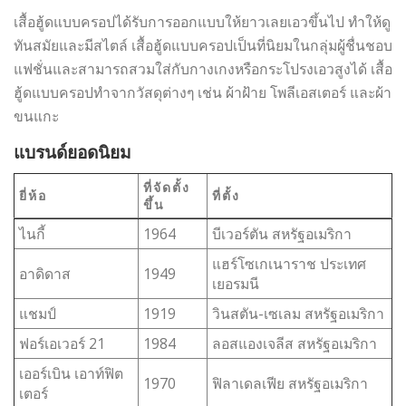
เสื้อฮู้ดแบบครอปได้รับการออกแบบให้ยาวเลยเอวขึ้นไป ทำให้ดู
ทันสมัยและมีสไตล์ เสื้อฮู้ดแบบครอปเป็นที่นิยมในกลุ่มผู้ชื่นชอบ
แฟชั่นและสามารถสวมใส่กับกางเกงหรือกระโปรงเอวสูงได้ เสื้อ
ฮู้ดแบบครอปทำจากวัสดุต่างๆ เช่น ผ้าฝ้าย โพลีเอสเตอร์ และผ้า
ขนแกะ
แบรนด์ยอดนิยม
ที่จัดตั้ง
ยี่ห้อ
ที่ตั้ง
ขึ้น
ไนกี้
1964
บีเวอร์ตัน สหรัฐอเมริกา
แฮร์โซเกเนาราช ประเทศ
อาดิดาส
1949
เยอรมนี
แชมป์
1919
วินสตัน-เซเลม สหรัฐอเมริกา
ฟอร์เอเวอร์ 21
1984
ลอสแองเจลีส สหรัฐอเมริกา
เออร์เบิน เอาท์ฟิต
1970
ฟิลาเดลเฟีย สหรัฐอเมริกา
เตอร์