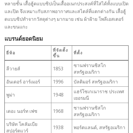
หลายชั้น เสื้อฮู้ดแบบซิปเป็นเสื้ออเนกประสงค์ที่ใส่ได้ทั้งแบบเปิด
และปิด จึงเหมาะกับสภาพอากาศและสไตล์ที่แตกต่างกัน เสื้อฮู้
ดแบบซิปทำจากวัสดุต่างๆ มากมาย เช่น ผ้าฝ้าย โพลีเอสเตอร์
และขนแกะ
แบรนด์ยอดนิยม
ที่จัดตั้ง
ยี่ห้อ
ที่ตั้ง
ขึ้น
ซานฟรานซิสโก
ลีวายส์
1853
สหรัฐอเมริกา
อันเดอร์ อาร์เมอร์
1996
บัลติมอร์ สหรัฐอเมริกา
แฮร์โซเกเนาราช ประเทศ
พูม่า
1948
เยอรมนี
ซานฟรานซิสโก
เดอะ นอร์ท เฟซ
1968
สหรัฐอเมริกา
บริษัท โคลัมเบีย
1938
พอร์ตแลนด์, สหรัฐอเมริกา
สปอร์ตแวร์