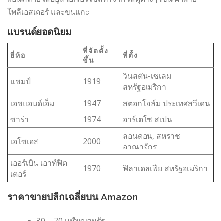
โพลีเอสเตอร์ และขนแกะ
แบรนด์ยอดนิยม
ที่จัดตั้ง
ยี่ห้อ
ที่ตั้ง
ขึ้น
วินสตัน-เซเลม
แชมป์
1919
สหรัฐอเมริกา
เอชแอนด์เอ็ม
1947
สตอกโฮล์ม ประเทศสวีเดน
ซาร่า
1974
อาร์เตโซ สเปน
ลอนดอน, สหราช
เอโซเอส
2000
อาณาจักร
เออร์เบิน เอาท์ฟิต
1970
ฟิลาเดลเฟีย สหรัฐอเมริกา
เตอร์
ราคาขายปลีกเฉลี่ยบน Amazon
30 – 70 เหรียญสหรัฐ