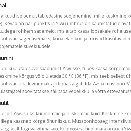
ai
aikuud iseloomustab edasine soojenemine, mille keskmine k
F). Kevad on haripunktis ja Yiwu ümbrus on kaunistatud elavat
uudega rohkem sademeid, mis aitab kaasa lopsakale rohelusel
uutuvad sagedasemaks, kuna elanikud ja turistid kasutavad 
oojematele suvekuudele.
uunini
uuni kuulutab suve saabumist Yiwusse, tuues kaasa kõrgemad
eskmine kõrgus võib ületada 30 °C (86 °F), mis teeb sellest 
uutuvad üha levinumaks ja linnas algab Ida-Aasia mussoon. V
ülastajatel soovitatakse säilitada vedelikku ja võtta ettevaatus
uulil
uuli on Yiwus üks kuumemaid ja niiskemaid kuid. Keskmine kõ
illega kaasneb kõrge õhuniiskus. Mussoonhooaeg intensiivi
a aeg-ajalt tugeva vihmasaju. Kuumusest hoolimata on juuli Yi