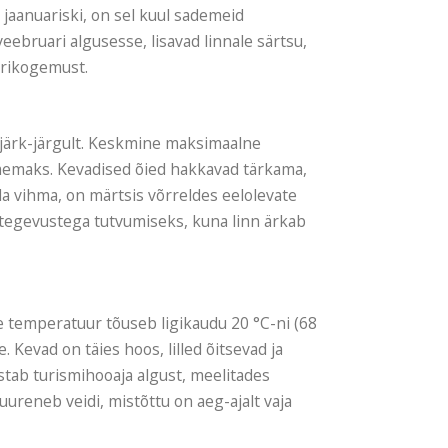
 jaanuariski, on sel kuul sademeid
eebruari algusesse, lisavad linnale särtsu,
urikogemust.
järk-järgult. Keskmine maksimaalne
memaks. Kevadised õied hakkavad tärkama,
ada vihma, on märtsis võrreldes eelolevate
itegevustega tutvumiseks, kuna linn ärkab
 temperatuur tõuseb ligikaudu 20 °C-ni (68
 Kevad on täies hoos, lilled õitsevad ja
tab turismihooaja algust, meelitades
uureneb veidi, mistõttu on aeg-ajalt vaja