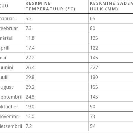
KESKMINE
KESKMINE SADE
KUU
TEMPERATUUR (°C)
HULK (MM)
jaanuaril
5.3
65
veebruar
7.3
80
märtsil
11.8
125
aprill
17.4
122
mai
22.2
145
juunini
26.4
227
uulil
29.8
180
august
29.2
155
septembril
24.8
145
oktoober
19.0
90
novembril
13.0
73
detsembril
7.2
54