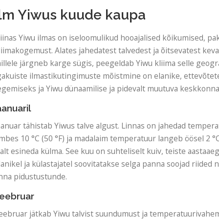
Ilm Yiwus kuude kaupa
iinas Yiwu ilmas on iseloomulikud hooajalised kõikumised, p
liimakogemust. Alates jahedatest talvedest ja õitsevatest kev
illele järgneb karge sügis, peegeldab Yiwu kliima selle geogr
gakuiste ilmastikutingimuste mõistmine on elanike, ettevõtete 
egemiseks ja Yiwu dünaamilise ja pidevalt muutuva keskkonna
aanuaril
aanuar tähistab Yiwus talve algust. Linnas on jahedad temper
mbes 10 °C (50 °F) ja madalaim temperatuur langeb öösel 2 °C-n
jalt esineda külma. See kuu on suhteliselt kuiv, teiste aasta
lanikel ja külastajatel soovitatakse selga panna soojad riided
inna pidustustunde.
eebruar
eebruar jätkab Yiwu talvist suundumust ja temperatuurivahem