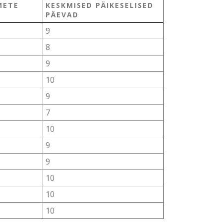
METE
KESKMISED PÄIKESELISED
PÄEVAD
9
8
9
10
9
7
10
9
9
10
10
10