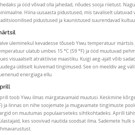
ahedaks ja ööd võivad olla jahedad, nõudes sooja riietust. Nagu
inimaalne. Hiina uusaasta pidustused, mis tavaliselt ulatuvad v
raditsioonilised pidustused ja kaunistused suurendavad kultu
ärtsil
alve üleminekul kevadesse tõuseb Yiwu temperatuur märtsis 
emperatuur ulatub umbes 15 °C (59 °F) ja ööd muutuvad peh
uues visuaalselt atraktiivse maastiku. Kuigi aeg-ajalt võib sad
uudega üldiselt kuivemad tingimused. See on meeldiv aeg väl
uenenud energiaga ellu.
prill
prill toob Yiwu ilmas märgatavamaid muutusi. Keskmine kõrge
F) ja linnas on nihe soojemate ja mugavamate tingimuste poole.
argid on muutumas populaarseteks sihtkohtadeks. Aprill tähis
ülastajaid, kes soovivad nautida soodsat ilma. Sademete hulk s
ihmavarustust.