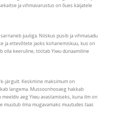
sekaitse ja vihmavarustus on õues käijatele
sarnaneb juuliga. Niiskus püsib ja vihmasadu
nike ja ettevõtete jaoks kohanemiskuu, kus on
 olla keeruline, töötab Yiwu dünaamiline
rk-järgult. Keskmine maksimum on
 hakkab langema. Mussoonhooaeg hakkab
 meeldiv aeg Yiwu avastamiseks, kuna ilm on
ine muutub ilma mugavamaks muutudes taas