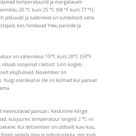
hedamad temperatuurid ja märgatavam
mikku 20 °C kuni 25 °C (68 °F kuni 77 °F),
 jätkuvalt ja sademeid on suhteliselt vähe.
stajaid, kes hindavad Yiwu parkide ja
atuur on vahemikus 15°C kuni 20°C (59°F
 nõuab soojemat riietust. Linn kogeb
iselt elujõulised. November on
Kuigi elanikud ei ole nii külmad kui jaanuar
gema.
d meenutavad jaanuari. Keskmine kõrge
mad, kusjuures temperatuur langeb 2 °C-ni
a pakane. Kui detsember on üldiselt kuiv kuu,
lõpeb jaheda ilma ja pidustustega, mis loob