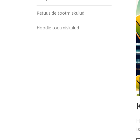
Retuuside tootmiskulud
Hoodie tootmiskulud
H
i