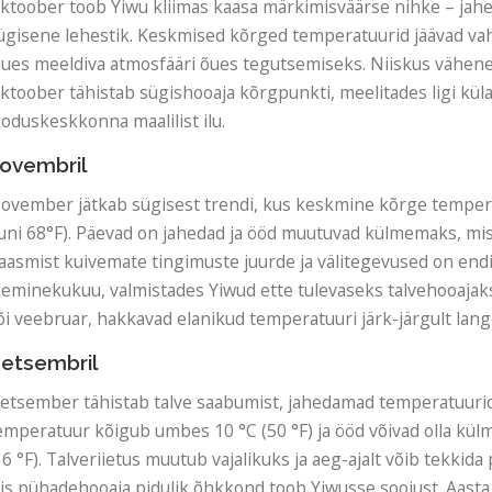
ktoober toob Yiwu kliimas kaasa märkimisväärse nihke – ja
ügisene lehestik. Keskmised kõrged temperatuurid jäävad vahe
uues meeldiva atmosfääri õues tegutsemiseks. Niiskus väheneb
ktoober tähistab sügishooaja kõrgpunkti, meelitades ligi küla
ooduskeskkonna maalilist ilu.
ovembril
ovember jätkab sügisest trendi, kus keskmine kõrge temper
uni 68°F). Päevad on jahedad ja ööd muutuvad külmemaks, mis
aasmist kuivemate tingimuste juurde ja välitegevused on end
leminekukuu, valmistades Yiwud ette tulevaseks talvehooajaks. 
õi veebruar, hakkavad elanikud temperatuuri järk-järgult lan
etsembril
etsember tähistab talve saabumist, jahedamad temperatuuri
emperatuur kõigub umbes 10 °C (50 °F) ja ööd võivad olla kül
36 °F). Talveriietus muutub vajalikuks ja aeg-ajalt võib tekkid
iis pühadehooaja pidulik õhkkond toob Yiwusse soojust. Aasta 