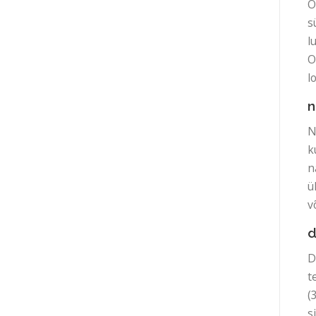
O
s
l
O
l
n
N
k
n
ü
v
d
D
t
(
s