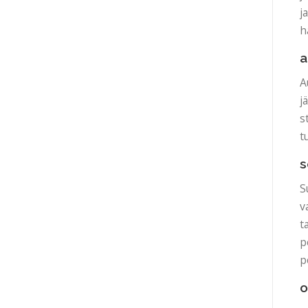
j
h
a
A
j
s
t
s
S
v
t
p
p
o