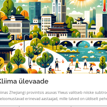
Kliima ülevaade
iinas Zhejiangi provintsis asuvas Yiwus valitseb niiske subtroo
seloomustavad erinevad aastaajad, mille talved on üldiselt pe