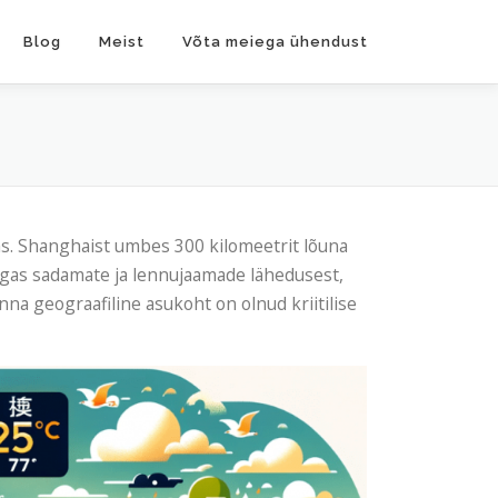
Blog
Meist
Võta meiega ühendust
as. Shanghaist umbes 300 kilomeetrit lõuna
lgas sadamate ja lennujaamade lähedusest,
nna geograafiline asukoht on olnud kriitilise