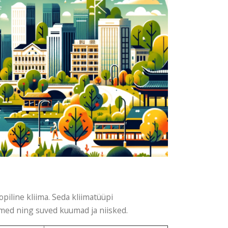
piline kliima. Seda kliimatüüpi
hmed ning suved kuumad ja niisked.