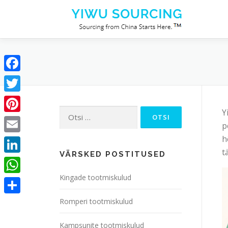
Skip to content
Facebook
Twitter
Otsi:
Y
Pinterest
p
h
Email
t
VÄRSKED POSTITUSED
LinkedIn
Kingade tootmiskulud
WhatsApp
Share
Romperi tootmiskulud
Kampsunite tootmiskulud