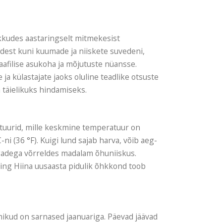
akkudes aastaringselt mitmekesist
adest kuni kuumade ja niiskete suvedeni,
aafilise asukoha ja mõjutuste nüansse.
ja külastajate jaoks oluline teadlike otsuste
 täielikuks hindamiseks.
atuurid, mille keskmine temperatuur on
i (36 °F). Kuigi lund sajab harva, võib aeg-
aegadega võrreldes madalam õhuniiskus.
 ning Hiina uusaasta pidulik õhkkond toob
ikud on sarnased jaanuariga. Päevad jäävad