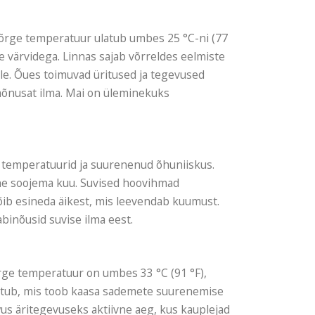
õrge temperatuur ulatub umbes 25 °C-ni (77
e värvidega. Linnas sajab võrreldes eelmiste
e. Õues toimuvad üritused ja tegevused
mõnusat ilma. Mai on üleminekuks
 temperatuurid ja suurenenud õhuniiskus.
ühe soojema kuu. Suvised hoovihmad
õib esineda äikest, mis leevendab kuumust.
abinõusid suvise ilma eest.
rge temperatuur on umbes 33 °C (91 °F),
stub, mis toob kaasa sademete suurenemise
wus äritegevuseks aktiivne aeg, kus kauplejad