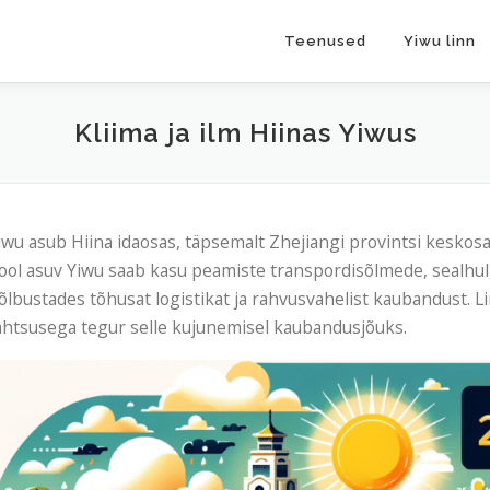
Teenused
Yiwu linn
Kliima ja ilm Hiinas Yiwus
iwu asub Hiina idaosas, täpsemalt Zhejiangi provintsi keskos
ool asuv Yiwu saab kasu peamiste transpordisõlmede, sealhu
õlbustades tõhusat logistikat ja rahvusvahelist kaubandust. Li
ähtsusega tegur selle kujunemisel kaubandusjõuks.