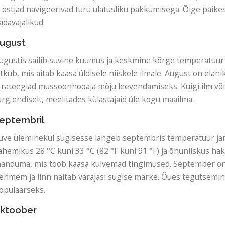
a ostjad navigeerivad turu ulatusliku pakkumisega. Õige päike
ädavajalikud.
ugust
ugustis säilib suvine kuumus ja keskmine kõrge temperatuur 
ätkub, mis aitab kaasa üldisele niiskele ilmale. August on ela
trateegiad mussoonhooaja mõju leevendamiseks. Kuigi ilm võib
urg endiselt, meelitades külastajaid üle kogu maailma.
eptembril
uve üleminekul sügisesse langeb septembris temperatuur jä
ahemikus 28 °C kuni 33 °C (82 °F kuni 91 °F) ja õhuniiskus
aanduma, mis toob kaasa kuivemad tingimused. September on
ehmem ja linn näitab varajasi sügise märke. Õues tegutsem
opulaarseks.
ktoober