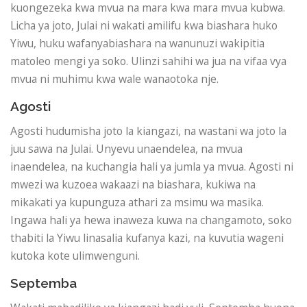
kuongezeka kwa mvua na mara kwa mara mvua kubwa.
Licha ya joto, Julai ni wakati amilifu kwa biashara huko
Yiwu, huku wafanyabiashara na wanunuzi wakipitia
matoleo mengi ya soko. Ulinzi sahihi wa jua na vifaa vya
mvua ni muhimu kwa wale wanaotoka nje.
Agosti
Agosti hudumisha joto la kiangazi, na wastani wa joto la
juu sawa na Julai. Unyevu unaendelea, na mvua
inaendelea, na kuchangia hali ya jumla ya mvua. Agosti ni
mwezi wa kuzoea wakaazi na biashara, kukiwa na
mikakati ya kupunguza athari za msimu wa masika.
Ingawa hali ya hewa inaweza kuwa na changamoto, soko
thabiti la Yiwu linasalia kufanya kazi, na kuvutia wageni
kutoka kote ulimwenguni.
Septemba