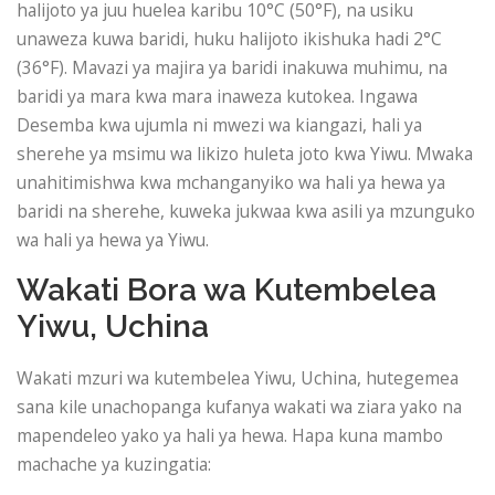
halijoto ya juu huelea karibu 10°C (50°F), na usiku
unaweza kuwa baridi, huku halijoto ikishuka hadi 2°C
(36°F). Mavazi ya majira ya baridi inakuwa muhimu, na
baridi ya mara kwa mara inaweza kutokea. Ingawa
Desemba kwa ujumla ni mwezi wa kiangazi, hali ya
sherehe ya msimu wa likizo huleta joto kwa Yiwu. Mwaka
unahitimishwa kwa mchanganyiko wa hali ya hewa ya
baridi na sherehe, kuweka jukwaa kwa asili ya mzunguko
wa hali ya hewa ya Yiwu.
Wakati Bora wa Kutembelea
Yiwu, Uchina
Wakati mzuri wa kutembelea Yiwu, Uchina, hutegemea
sana kile unachopanga kufanya wakati wa ziara yako na
mapendeleo yako ya hali ya hewa. Hapa kuna mambo
machache ya kuzingatia: