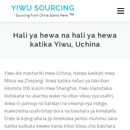
Skip to content
Menu
Huduma
Mji wa Yiwu
Blog
Kuhusu sisi
Hali ya hewa na hali ya hewa
katika Yiwu, Uchina
Wasiliana nasi
Yiwu iko mashariki mwa Uchina, haswa katikati mwa
Mkoa wa Zhejiang. Ikiwa katika nafasi ya takriban
kilomita 300 kusini mwa Shanghai, Yiwu inanufaika
kutokana na ukaribu wake na vituo vikuu vya usafiri,
ikiwa ni pamoja na bandari na viwanja vya ndege,
kuwezesha usafirishaji bora na biashara ya kimataifa.
Eneo la kijiografia la jiji limekuwa jambo muhimu sana
katika kuibuka kwake kama kituo kikuu cha biashara.