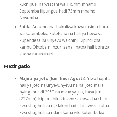
kuchipua, na wastani wa 145mm mnamo
Septemba ilipungua hadi 73mm mnamo
Novemba.
Faida
: Autumn inachukuliwa kuwa msimu bora
wa kutembelea kutokana na hali ya hewa ya
kupendeza na unyevu wa chini. Kipindi cha
karibu Oktoba ni nzuri sana, inatoa hali bora za
kuona na ununuzi.
Mazingatio
Majira ya joto (Juni hadi Agosti)
: Yiwu hupitia
hali ya joto na unyevunyevu na halijoto mara
nyingi huzidi 29°C na mvua ya juu, hasa Juni
(227mm). Kipindi hiki kinaweza kuwa cha chini
kwa shughuli za nje lakini bado kinaweza kufaa
kwa shughuli za ndani kama vile kutembelea