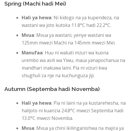
Spring (Machi hadi Mei)
Hali ya hewa
: Ni kidogo na ya kupendeza, na
wastani wa joto kutoka 11.8°C hadi 22.2°C.
Mvua
: Mvua ya wastani, yenye wastani wa
125mm mwezi Machi na 145mm mwezi Mei.
Manufaa
: Huu ni wakati mzuri wa kuona
urembo wa asili wa Yiwu, maua yanapochanua na
mandhari inakuwa laini. Pia ni vizuri kwa
shughuli za nje na kuchunguza jiji.
Autumn (Septemba hadi Novemba)
Hali ya hewa
: Pia ni laini na ya kustarehesha, na
halijoto ni kuanzia 24.8°C mwezi Septemba hadi
13.0°C mwezi Novemba.
Mvua
: Mvua ya chini ikilinganishwa na majira ya