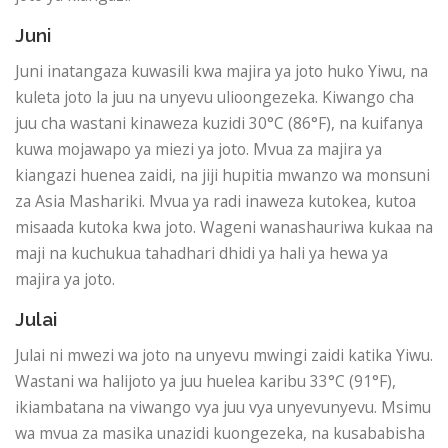
Juni
Juni inatangaza kuwasili kwa majira ya joto huko Yiwu, na
kuleta joto la juu na unyevu ulioongezeka. Kiwango cha
juu cha wastani kinaweza kuzidi 30°C (86°F), na kuifanya
kuwa mojawapo ya miezi ya joto. Mvua za majira ya
kiangazi huenea zaidi, na jiji hupitia mwanzo wa monsuni
za Asia Mashariki. Mvua ya radi inaweza kutokea, kutoa
misaada kutoka kwa joto. Wageni wanashauriwa kukaa na
maji na kuchukua tahadhari dhidi ya hali ya hewa ya
majira ya joto.
Julai
Julai ni mwezi wa joto na unyevu mwingi zaidi katika Yiwu.
Wastani wa halijoto ya juu huelea karibu 33°C (91°F),
ikiambatana na viwango vya juu vya unyevunyevu. Msimu
wa mvua za masika unazidi kuongezeka, na kusababisha