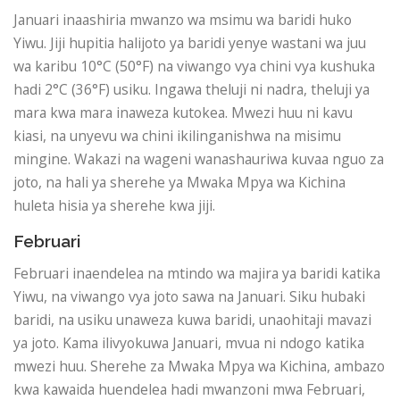
Januari inaashiria mwanzo wa msimu wa baridi huko
Yiwu. Jiji hupitia halijoto ya baridi yenye wastani wa juu
wa karibu 10°C (50°F) na viwango vya chini vya kushuka
hadi 2°C (36°F) usiku. Ingawa theluji ni nadra, theluji ya
mara kwa mara inaweza kutokea. Mwezi huu ni kavu
kiasi, na unyevu wa chini ikilinganishwa na misimu
mingine. Wakazi na wageni wanashauriwa kuvaa nguo za
joto, na hali ya sherehe ya Mwaka Mpya wa Kichina
huleta hisia ya sherehe kwa jiji.
Februari
Februari inaendelea na mtindo wa majira ya baridi katika
Yiwu, na viwango vya joto sawa na Januari. Siku hubaki
baridi, na usiku unaweza kuwa baridi, unaohitaji mavazi
ya joto. Kama ilivyokuwa Januari, mvua ni ndogo katika
mwezi huu. Sherehe za Mwaka Mpya wa Kichina, ambazo
kwa kawaida huendelea hadi mwanzoni mwa Februari,