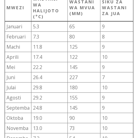
WASTANI
SIKU ZA
WA
MWEZI
WA MVUA
WASTANI
HALIJOTO
(MM)
ZA JUA
(°C)
Januari
5.3
65
9
Februari
7.3
80
8
Machi
11.8
125
9
Aprili
17.4
122
10
Mei
22.2
145
9
Juni
26.4
227
7
Julai
29.8
180
10
Agosti
29.2
155
9
Septemba
24.8
145
9
Oktoba
19.0
90
10
Novemba
13.0
73
10