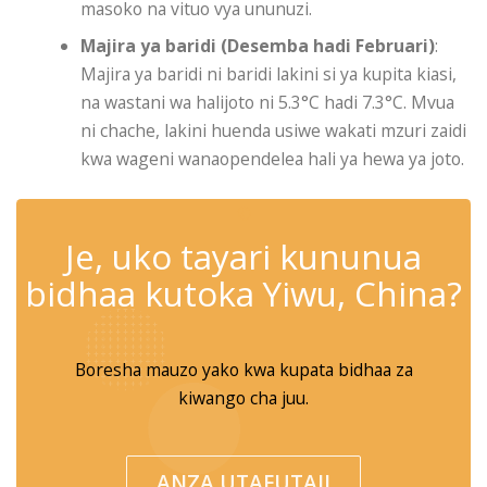
masoko na vituo vya ununuzi.
Majira ya baridi (Desemba hadi Februari)
:
Majira ya baridi ni baridi lakini si ya kupita kiasi,
na wastani wa halijoto ni 5.3°C hadi 7.3°C. Mvua
ni chache, lakini huenda usiwe wakati mzuri zaidi
kwa wageni wanaopendelea hali ya hewa ya joto.
✆
Je, uko tayari kununua
bidhaa kutoka Yiwu, China?
Boresha mauzo yako kwa kupata bidhaa za
kiwango cha juu.
ANZA UTAFUTAJI