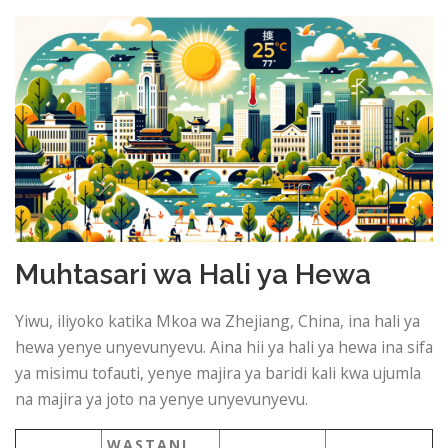
Muhtasari wa Hali ya Hewa
Yiwu, iliyoko katika Mkoa wa Zhejiang, China, ina hali ya
hewa yenye unyevunyevu. Aina hii ya hali ya hewa ina sifa
ya misimu tofauti, yenye majira ya baridi kali kwa ujumla
na majira ya joto na yenye unyevunyevu.
WASTANI