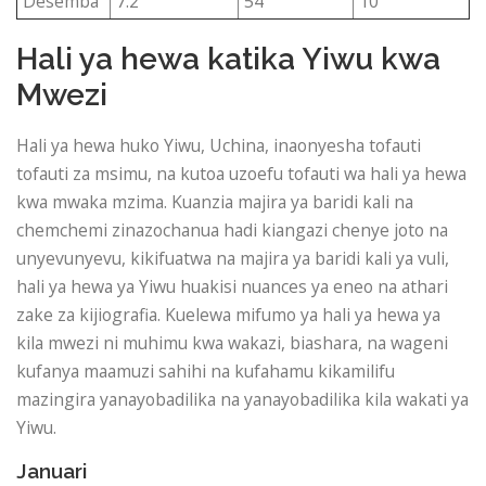
Desemba
7.2
54
10
Hali ya hewa katika Yiwu kwa
Mwezi
Hali ya hewa huko Yiwu, Uchina, inaonyesha tofauti
tofauti za msimu, na kutoa uzoefu tofauti wa hali ya hewa
kwa mwaka mzima. Kuanzia majira ya baridi kali na
chemchemi zinazochanua hadi kiangazi chenye joto na
unyevunyevu, kikifuatwa na majira ya baridi kali ya vuli,
hali ya hewa ya Yiwu huakisi nuances ya eneo na athari
zake za kijiografia. Kuelewa mifumo ya hali ya hewa ya
kila mwezi ni muhimu kwa wakazi, biashara, na wageni
kufanya maamuzi sahihi na kufahamu kikamilifu
mazingira yanayobadilika na yanayobadilika kila wakati ya
Yiwu.
Januari