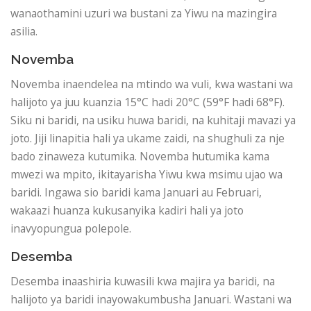
wanaothamini uzuri wa bustani za Yiwu na mazingira
asilia.
Novemba
Novemba inaendelea na mtindo wa vuli, kwa wastani wa
halijoto ya juu kuanzia 15°C hadi 20°C (59°F hadi 68°F).
Siku ni baridi, na usiku huwa baridi, na kuhitaji mavazi ya
joto. Jiji linapitia hali ya ukame zaidi, na shughuli za nje
bado zinaweza kutumika. Novemba hutumika kama
mwezi wa mpito, ikitayarisha Yiwu kwa msimu ujao wa
baridi. Ingawa sio baridi kama Januari au Februari,
wakaazi huanza kukusanyika kadiri hali ya joto
inavyopungua polepole.
Desemba
Desemba inaashiria kuwasili kwa majira ya baridi, na
halijoto ya baridi inayowakumbusha Januari. Wastani wa