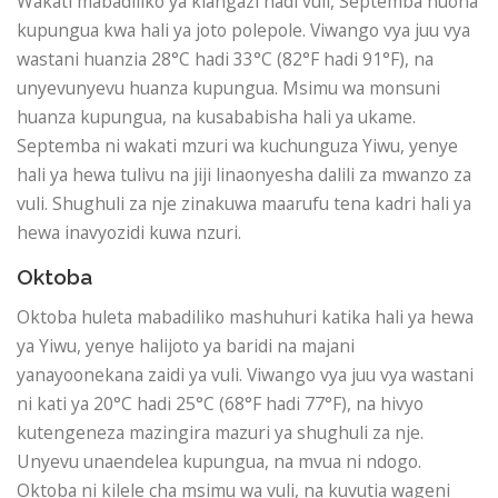
Wakati mabadiliko ya kiangazi hadi vuli, Septemba huona
kupungua kwa hali ya joto polepole. Viwango vya juu vya
wastani huanzia 28°C hadi 33°C (82°F hadi 91°F), na
unyevunyevu huanza kupungua. Msimu wa monsuni
huanza kupungua, na kusababisha hali ya ukame.
Septemba ni wakati mzuri wa kuchunguza Yiwu, yenye
hali ya hewa tulivu na jiji linaonyesha dalili za mwanzo za
vuli. Shughuli za nje zinakuwa maarufu tena kadri hali ya
hewa inavyozidi kuwa nzuri.
Oktoba
Oktoba huleta mabadiliko mashuhuri katika hali ya hewa
ya Yiwu, yenye halijoto ya baridi na majani
yanayoonekana zaidi ya vuli. Viwango vya juu vya wastani
ni kati ya 20°C hadi 25°C (68°F hadi 77°F), na hivyo
kutengeneza mazingira mazuri ya shughuli za nje.
Unyevu unaendelea kupungua, na mvua ni ndogo.
Oktoba ni kilele cha msimu wa vuli, na kuvutia wageni