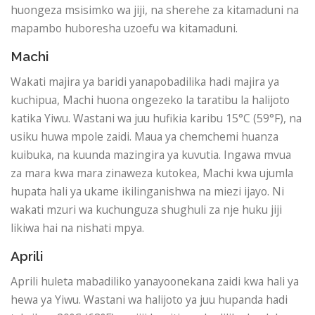
huongeza msisimko wa jiji, na sherehe za kitamaduni na
mapambo huboresha uzoefu wa kitamaduni.
Machi
Wakati majira ya baridi yanapobadilika hadi majira ya
kuchipua, Machi huona ongezeko la taratibu la halijoto
katika Yiwu. Wastani wa juu hufikia karibu 15°C (59°F), na
usiku huwa mpole zaidi. Maua ya chemchemi huanza
kuibuka, na kuunda mazingira ya kuvutia. Ingawa mvua
za mara kwa mara zinaweza kutokea, Machi kwa ujumla
hupata hali ya ukame ikilinganishwa na miezi ijayo. Ni
wakati mzuri wa kuchunguza shughuli za nje huku jiji
likiwa hai na nishati mpya.
Aprili
Aprili huleta mabadiliko yanayoonekana zaidi kwa hali ya
hewa ya Yiwu. Wastani wa halijoto ya juu hupanda hadi