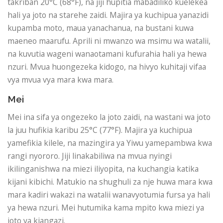
takriban 20°C (68°F), na jiji hupitia mabadiliko kuelekea
hali ya joto na starehe zaidi. Majira ya kuchipua yanazidi
kupamba moto, maua yanachanua, na bustani kuwa
maeneo maarufu. Aprili ni mwanzo wa msimu wa watalii,
na kuvutia wageni wanaotamani kufurahia hali ya hewa
nzuri. Mvua huongezeka kidogo, na hivyo kuhitaji vifaa
vya mvua vya mara kwa mara.
Mei
Mei ina sifa ya ongezeko la joto zaidi, na wastani wa joto
la juu hufikia karibu 25°C (77°F). Majira ya kuchipua
yamefikia kilele, na mazingira ya Yiwu yamepambwa kwa
rangi nyororo. Jiji linakabiliwa na mvua nyingi
ikilinganishwa na miezi iliyopita, na kuchangia katika
kijani kibichi. Matukio na shughuli za nje huwa mara kwa
mara kadiri wakazi na watalii wanavyotumia fursa ya hali
ya hewa nzuri. Mei hutumika kama mpito kwa miezi ya
joto ya kiangazi.