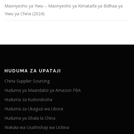
Maonyesho ya Yiwu – Maonyesho ya Kimataifa ya Bidhaa ya
Yiwu ya China (2024)
HUDUMA ZA UPATAJI
China Supplier Sourcing
Huduma ya Maandalizi ya Amazon FBA
Huduma za Kudondosha
Huduma za Ukaguzi wa Ubora
Huduma ya Ghala la China
Wakala wa Usafirishaji wa Uchina