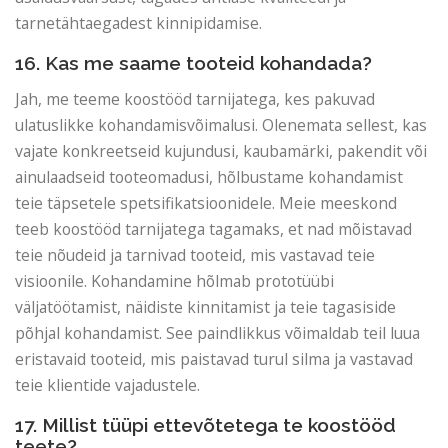
tarnetähtaegadest kinnipidamise.
16. Kas me saame tooteid kohandada?
Jah, me teeme koostööd tarnijatega, kes pakuvad
ulatuslikke kohandamisvõimalusi. Olenemata sellest, kas
vajate konkreetseid kujundusi, kaubamärki, pakendit või
ainulaadseid tooteomadusi, hõlbustame kohandamist
teie täpsetele spetsifikatsioonidele. Meie meeskond
teeb koostööd tarnijatega tagamaks, et nad mõistavad
teie nõudeid ja tarnivad tooteid, mis vastavad teie
visioonile. Kohandamine hõlmab prototüübi
väljatöötamist, näidiste kinnitamist ja teie tagasiside
põhjal kohandamist. See paindlikkus võimaldab teil luua
eristavaid tooteid, mis paistavad turul silma ja vastavad
teie klientide vajadustele.
17. Millist tüüpi ettevõtetega te koostööd
teete?