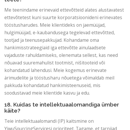
Me teenindame erinevaid ettevõtteid alates alustavatest
ettevõtetest kuni suurte korporatsioonideni erinevates
tööstusharudes. Meie klientideks on jaemüüjad,
hulgimüüjad, e-kaubandusega tegelevad ettevõtted,
tootjad ja teenusepakkujad. Kohandame oma
hankimisstrateegiaid iga ettevõtte ainulaadsete
vajaduste rahuldamiseks, olenemata sellest, kas need
nõuavad suuremahulist tootmist, nišitooteid või
kohandatud lahendusi. Meie kogemus erinevate
ärimudelite ja tööstusharu nõuetega võimaldab meil
pakkuda kohandatud hankimisteenuseid, mis
soodustavad meie klientide kasvu ja edu.
18. Kuidas te intellektuaalomandiga ümber
käite?
Teie intellektuaalomandi (IP) kaitsmine on
YiwuSourcingServicesi prioriteet. Tagame, et tarnijad