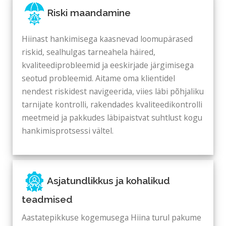
Riski maandamine
Hiinast hankimisega kaasnevad loomupärased
riskid, sealhulgas tarneahela häired,
kvaliteediprobleemid ja eeskirjade järgimisega
seotud probleemid. Aitame oma klientidel
nendest riskidest navigeerida, viies läbi põhjaliku
tarnijate kontrolli, rakendades kvaliteedikontrolli
meetmeid ja pakkudes läbipaistvat suhtlust kogu
hankimisprotsessi vältel.
Asjatundlikkus ja kohalikud
teadmised
Aastatepikkuse kogemusega Hiina turul pakume