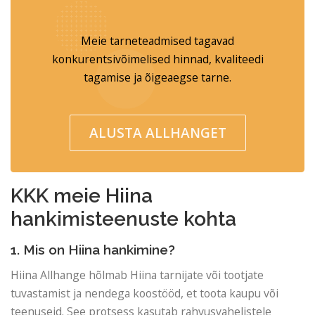
Meie tarneteadmised tagavad
konkurentsivõimelised hinnad, kvaliteedi
tagamise ja õigeaegse tarne.
ALUSTA ALLHANGET
KKK meie Hiina
hankimisteenuste kohta
1. Mis on Hiina hankimine?
Hiina Allhange hõlmab Hiina tarnijate või tootjate
tuvastamist ja nendega koostööd, et toota kaupu või
teenuseid. See protsess kasutab rahvusvahelistele