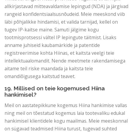
allkirjastavad mitteavaldamise lepingud (NDA) ja järgivad
rangeid konfidentsiaalsusnõudeid. Meie meeskond viib
läbi põhjalikke hindamisi, et valida tarnijad, kellel on
tugev IP-kaitse maine. Samuti jälgime kogu
tootmisprotsessi vältel IP lepingute täitmist. Lisaks
anname juhiseid kaubamärkide ja patentide
registreerimise kohta Hiinas, et kaitsta veelgi teie
intellektuaalomandit. Nende meetmete rakendamisega
aitame teil riske maandada ja kaitsta teie
omandiõigusega kaitstud teavet.
19. Millised on teie kogemused Hiina
hankimisel?
Meil on aastatepikkune kogemus Hiina hankimise vallas
ning meil on tõestatud kogemus laia tootevaliku edukal
hankimisel klientidele kogu maailmas. Meie meeskonnal
on sügavad teadmised Hiina turust, tugevad suhted