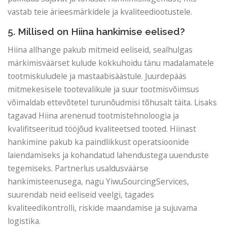
vastab teie ärieesmärkidele ja kvaliteediootustele.
5. Millised on Hiina hankimise eelised?
Hiina allhange pakub mitmeid eeliseid, sealhulgas
märkimisväärset kulude kokkuhoidu tänu madalamatele
tootmiskuludele ja mastaabisäästule. Juurdepääs
mitmekesisele tootevalikule ja suur tootmisvõimsus
võimaldab ettevõtetel turunõudmisi tõhusalt täita. Lisaks
tagavad Hiina arenenud tootmistehnoloogia ja
kvalifitseeritud tööjõud kvaliteetsed tooted. Hiinast
hankimine pakub ka paindlikkust operatsioonide
laiendamiseks ja kohandatud lahendustega uuenduste
tegemiseks. Partnerlus usaldusväärse
hankimisteenusega, nagu YiwuSourcingServices,
suurendab neid eeliseid veelgi, tagades
kvaliteedikontrolli, riskide maandamise ja sujuvama
logistika.