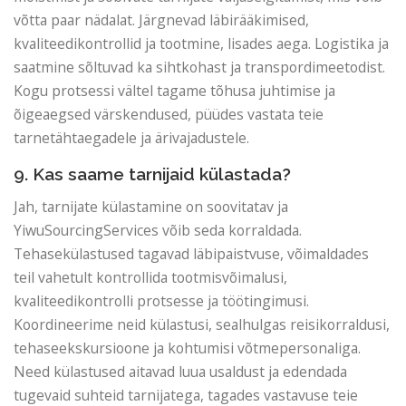
võtta paar nädalat. Järgnevad läbirääkimised,
kvaliteedikontrollid ja tootmine, lisades aega. Logistika ja
saatmine sõltuvad ka sihtkohast ja transpordimeetodist.
Kogu protsessi vältel tagame tõhusa juhtimise ja
õigeaegsed värskendused, püüdes vastata teie
tarnetähtaegadele ja ärivajadustele.
9. Kas saame tarnijaid külastada?
Jah, tarnijate külastamine on soovitatav ja
YiwuSourcingServices võib seda korraldada.
Tehasekülastused tagavad läbipaistvuse, võimaldades
teil vahetult kontrollida tootmisvõimalusi,
kvaliteedikontrolli protsesse ja töötingimusi.
Koordineerime neid külastusi, sealhulgas reisikorraldusi,
tehaseekskursioone ja kohtumisi võtmepersonaliga.
Need külastused aitavad luua usaldust ja edendada
tugevaid suhteid tarnijatega, tagades vastavuse teie