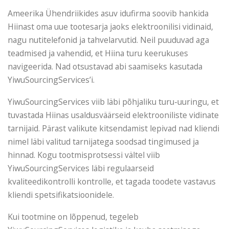
Ameerika Ühendriikides asuv idufirma soovib hankida
Hiinast oma uue tootesarja jaoks elektroonilisi vidinaid,
nagu nutitelefonid ja tahvelarvutid. Neil puuduvad aga
teadmised ja vahendid, et Hiina turu keerukuses
navigeerida. Nad otsustavad abi saamiseks kasutada
YiwuSourcingServices’i.
YiwuSourcingServices viib läbi põhjaliku turu-uuringu, et
tuvastada Hiinas usaldusväärseid elektrooniliste vidinate
tarnijaid. Pärast valikute kitsendamist lepivad nad kliendi
nimel läbi valitud tarnijatega soodsad tingimused ja
hinnad. Kogu tootmisprotsessi vältel viib
YiwuSourcingServices läbi regulaarseid
kvaliteedikontrolli kontrolle, et tagada toodete vastavus
kliendi spetsifikatsioonidele.
Kui tootmine on lõppenud, tegeleb