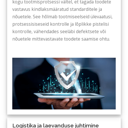
kogu tootmisprotsessi vältel, et tagada toodete
vastavus kindlaksmääratud standarditele ja
nõuetele. See hõlmab tootmiseelseid ülevaatusi,
protsessisiseseid kontrolle ja lõplikke pistelisi
kontrolle, vähendades seeläbi defektsete või
nõuetele mittevastavate toodete saamise ohtu.
Logistika ja laevanduse juhtimine