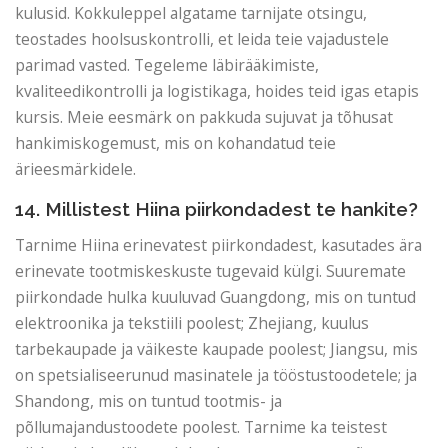
kulusid. Kokkuleppel algatame tarnijate otsingu,
teostades hoolsuskontrolli, et leida teie vajadustele
parimad vasted. Tegeleme läbirääkimiste,
kvaliteedikontrolli ja logistikaga, hoides teid igas etapis
kursis. Meie eesmärk on pakkuda sujuvat ja tõhusat
hankimiskogemust, mis on kohandatud teie
ärieesmärkidele.
14. Millistest Hiina piirkondadest te hankite?
Tarnime Hiina erinevatest piirkondadest, kasutades ära
erinevate tootmiskeskuste tugevaid külgi. Suuremate
piirkondade hulka kuuluvad Guangdong, mis on tuntud
elektroonika ja tekstiili poolest; Zhejiang, kuulus
tarbekaupade ja väikeste kaupade poolest; Jiangsu, mis
on spetsialiseerunud masinatele ja tööstustoodetele; ja
Shandong, mis on tuntud tootmis- ja
põllumajandustoodete poolest. Tarnime ka teistest