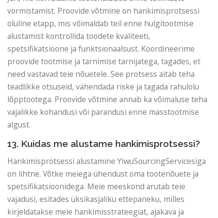
vormistamist. Proovide võtmine on hankimisprotsessi
oluline etapp, mis võimaldab teil enne hulgitootmise
alustamist kontrollida toodete kvaliteeti,
spetsifikatsioone ja funktsionaalsust. Koordineerime
proovide tootmise ja tarnimise tarnijatega, tagades, et
need vastavad teie nõuetele. See protsess aitab teha
teadlikke otsuseid, vähendada riske ja tagada rahulolu
lõpptootega. Proovide võtmine annab ka võimaluse teha
vajalikke kohandusi või parandusi enne masstootmise
algust.
13. Kuidas me alustame hankimisprotsessi?
Hankimisprotsessi alustamine YiwuSourcingServicesiga
on lihtne. Võtke meiega ühendust oma tootenõuete ja
spetsifikatsioonidega. Meie meeskond arutab teie
vajadusi, esitades üksikasjaliku ettepaneku, milles
kirjeldatakse meie hankimisstrateegiat, ajakava ja