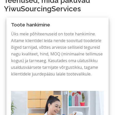
Teenused, mida pakuvad
YiwuSourcingServices
Toote hankimine
Üks meie põhiteenuseid on toote hankimine.
Aitame klientidel leida nende soovitud toodetele
õiged tarnijad, võttes arvesse selliseid tegureid
nagu kvaliteet, hind, MOQ (minimaalne tellimuse
kogus) ja tarneaeg. Kasutades oma ulatuslikku
usaldusväärsete tarnijate võrgustikku, tagame
klientidele juurdepääsu laiale tootevalikule.