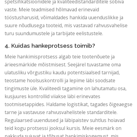
spetsifikatsioonidele ja kvaliteedistandarditele sobiva
vaste. Meie teadmised hõlmavad erinevaid
tööstusharusid, võimaldades hankida uuenduslikke ja
suure nõudlusega tooteid, mis vastavad rahvusvahelise
turu suundumustele ja tarbijate eelistustele.
4. Kuidas hankeprotsess toimib?
Meie hankimisprotsess algab teie tootenõuete ja
ärieesmärkide mõistmisest. Seejärel tuvastame oma
ulatusliku võrgustiku kaudu potentsiaalsed tarnijad,
teostame hoolsuskontrolli ja lepime läbi soodsate
tingimuste üle. Kvaliteedi tagamine on lahutamatu osa,
kusjuures kontrollid viiakse läbi erinevates
tootmisetappides. Haldame logistikat, tagades õigeaegse
tarne ja vastavuse rahvusvahelistele standarditele.
Regulaarsed uuendused ja läbipaistev suhtlus hoiavad
teid kogu protsessi jooksul kursis. Meie eesmärk on
pakkuda sujuvat ja tõhusat hankimiskogemust, mis