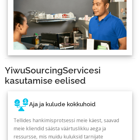
YiwuSourcingServicesi
kasutamise eelised
Aja ja kulude kokkuhoid
Tellides hankimisprotsessi meie käest, saavad
meie kliendid säästa väärtuslikku aega ja
ressursse, mis muidu kuluksid tarnijate