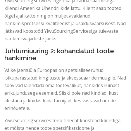
YiwuSourcingServices logistika ja kauba saatmisega
kliendi Ameerika Ühendriikide lattu. Klient saab tooted
õigel ajal kätte ning on muljet avaldanud
hankimisprotsessi kvaliteedist ja usaldusväärsusest. Nad
jätkavad koostööd YiwuSourcingServicesiga tulevaste
hankimisvajaduste jaoks.
Juhtumiuuring 2: kohandatud toote
hankimine
Väike jaemüüja Euroopas on spetsialiseerunud
isikupärastatud kingituste ja aksessuaaride müügile. Nad
soovivad laiendada oma tootevalikut, hankides Hiinast
erikujundusega esemeid. Siiski pole nad kindlad, kust
alustada ja kuidas leida tarnijaid, kes vastavad nende
erinõuetele.
YiwuSourcingServices teeb tihedat koostööd kliendiga,
et mõista nende toote spetsifikatsioone ja