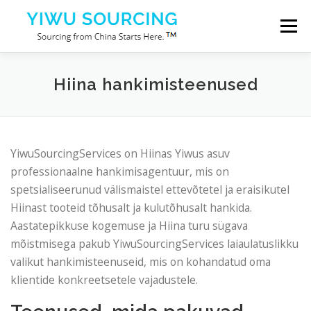
Skip to content
Menu
Teenused
Yiwu linn
Blog
Meist
Hiina hankimisteenused
Võta meiega ühendust
YiwuSourcingServices on Hiinas Yiwus asuv
professionaalne hankimisagentuur, mis on
spetsialiseerunud välismaistel ettevõtetel ja eraisikutel
Hiinast tooteid tõhusalt ja kulutõhusalt hankida.
Aastatepikkuse kogemuse ja Hiina turu sügava
mõistmisega pakub YiwuSourcingServices laiaulatuslikku
valikut hankimisteenuseid, mis on kohandatud oma
klientide konkreetsetele vajadustele.