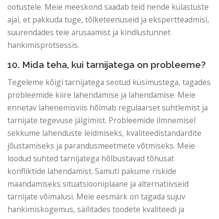
ootustele. Meie meeskond saadab teid nende külastuste
ajal, et pakkuda tuge, tõlketeenuseid ja ekspertteadmisi,
suurendades teie arusaamist ja kindlustunnet
hankimisprotsessis.
10. Mida teha, kui tarnijatega on probleeme?
Tegeleme kõigi tarnijatega seotud küsimustega, tagades
probleemide kiire lahendamise ja lahendamise. Meie
ennetav lähenemisviis hõlmab regulaarset suhtlemist ja
tarnijate tegevuse jälgimist. Probleemide ilmnemisel
sekkume lahenduste leidmiseks, kvaliteedistandardite
jõustamiseks ja parandusmeetmete võtmiseks. Meie
loodud suhted tarnijatega hõlbustavad tõhusat
konfliktide lahendamist. Samuti pakume riskide
maandamiseks situatsiooniplaane ja alternatiivseid
tarnijate võimalusi. Meie eesmärk on tagada sujuv
hankimiskogemus, säilitades toodete kvaliteedi ja