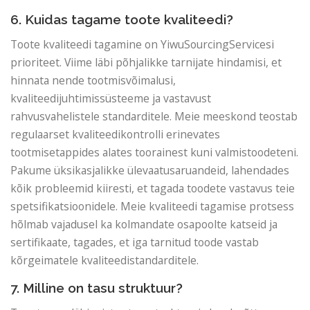
6. Kuidas tagame toote kvaliteedi?
Toote kvaliteedi tagamine on YiwuSourcingServicesi
prioriteet. Viime läbi põhjalikke tarnijate hindamisi, et
hinnata nende tootmisvõimalusi,
kvaliteedijuhtimissüsteeme ja vastavust
rahvusvahelistele standarditele. Meie meeskond teostab
regulaarset kvaliteedikontrolli erinevates
tootmisetappides alates toorainest kuni valmistoodeteni.
Pakume üksikasjalikke ülevaatusaruandeid, lahendades
kõik probleemid kiiresti, et tagada toodete vastavus teie
spetsifikatsioonidele. Meie kvaliteedi tagamise protsess
hõlmab vajadusel ka kolmandate osapoolte katseid ja
sertifikaate, tagades, et iga tarnitud toode vastab
kõrgeimatele kvaliteedistandarditele.
7. Milline on tasu struktuur?