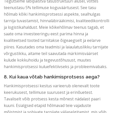
Tegutseme läbipaistva tasustruktuuri alusel, võttes
teenustasu 5% tellimuse koguväärtusest. See tasu
hõlmab kõiki hankimisprotsessi aspekte, sealhulgas
tarnija tuvastamist, hinnaläbirääkimisi, kvaliteedikontrolli
ja logistikahaldust. Meie kõikehõlmav teenus tagab, et
saate oma investeeringu eest parima hinna ja
kvaliteetsed tooted tarnitakse õigeaegselt ja eelarve
piires. Kasutades oma teadmisi ja laiaulatuslikku tarnijate
võrgustikku, aitame teil saavutada märkimisväärset
kulude kokkuhoidu ja tegevustõhusust, muutes
hankimisprotsessi kuluefektiivseks ja probleemivabaks.
8. Kui kaua võtab hankimisprotsess aega?
Hankimisprotsessi kestus varieerub olenevalt toote
keerukusest, tellimuse suurusest ja erinõuetest.
Tavaliselt võib protsess kesta mõnest nädalast paari
kuuni. Esialgsed etapid hõlmavad teie vajaduste
mõistmist ja sobivate tarnijate väljaselgitamist, mis võib