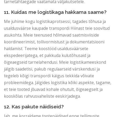
tarnetähtaegade vaatamata väljakutsetele.
11. Kuidas me logistikaga hakkama saame?
Me juhime kogu logistikaprotsessi, tagades tõhusa ja
usaldusväärse kaupade transpordi Hiinast teie soovitud
asukohta. Meie teenused hõlmavad saatmisviiside
koordineerimist, tollivormistust ja dokumentatsiooni
haldamist. Teeme koostööd usaldusväärsete
ekspedeerijatega, et pakkuda kulutõhusaid ja
õigeaegseid tarnelahendusi. Meie logistikameeskond
jälgib saadetisi, pakub regulaarseid värskendusi ja
tegeleb kõigi transpordi käigus tekkida võivate
probleemidega. Jälgides logistika kõiki aspekte, tagame,
et teie tooted jõuavad kohale ohutult, õigeaegselt ja
kooskõlas rahvusvaheliste eeskirjadega.
12. Kas pakute näidiseid?
Jah, me korraldame tootenäidised enne tellimuste