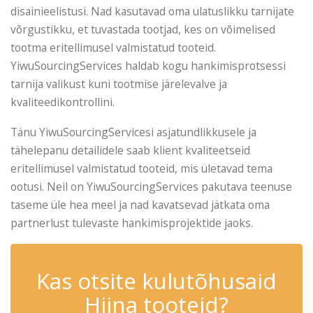
disainieelistusi. Nad kasutavad oma ulatuslikku tarnijate
võrgustikku, et tuvastada tootjad, kes on võimelised
tootma eritellimusel valmistatud tooteid.
YiwuSourcingServices haldab kogu hankimisprotsessi
tarnija valikust kuni tootmise järelevalve ja
kvaliteedikontrollini.
Tänu YiwuSourcingServicesi asjatundlikkusele ja
tähelepanu detailidele saab klient kvaliteetseid
eritellimusel valmistatud tooteid, mis ületavad tema
ootusi. Neil on YiwuSourcingServices pakutava teenuse
taseme üle hea meel ja nad kavatsevad jätkata oma
partnerlust tulevaste hankimisprojektide jaoks.
✆
Kas otsite kulutõhusaid
Hiina tooteid?