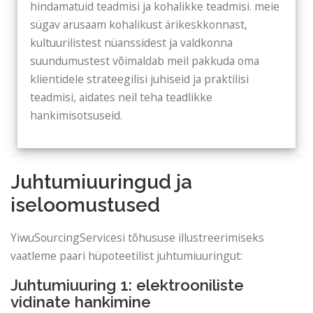
hindamatuid teadmisi ja kohalikke teadmisi. meie
sügav arusaam kohalikust ärikeskkonnast,
kultuurilistest nüanssidest ja valdkonna
suundumustest võimaldab meil pakkuda oma
klientidele strateegilisi juhiseid ja praktilisi
teadmisi, aidates neil teha teadlikke
hankimisotsuseid.
Juhtumiuuringud ja
iseloomustused
YiwuSourcingServicesi tõhususe illustreerimiseks
vaatleme paari hüpoteetilist juhtumiuuringut:
Juhtumiuuring 1: elektrooniliste
vidinate hankimine