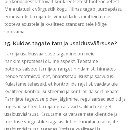
piirkondadest lähtuvalt konkreetsetest tootenõuetest.
Meie ulatuslik võrgustik kogu Hiinas tagab juurdepääsu
erinevatele tarnijatele, võimaldades meil leida teie
tootevajadustele ja kvaliteedistandarditele kõige
sobivama.
15. Kuidas tagate tarnija usaldusväärsuse?
Tarnija usaldusväärsuse tagamine on meie
hankimisprotsessi oluline aspekt. Teostame
potentsiaalsete tarnijate ranget hindamist, hinnates
nende tootmisvõimet, finantsstabiilsust ja saavutusi.
Külastame tehaseid, et kontrollida rajatisi, vaadata üle
kvaliteedikontrollisüsteemid ja kontrollida sertifikaate.
Tarnijate tegevuse pidev jälgimine, regulaarsed auditid ja
tugevad suhted tarnijatega aitavad säilitada kõrget
usaldusväärsust. Kasutame ka varasemate klientide ja
tööstuse võrgustike tagasisidet, et kinnitada tarnijate
usaldusväärsust, tagades ühtlase kvaliteedi ja