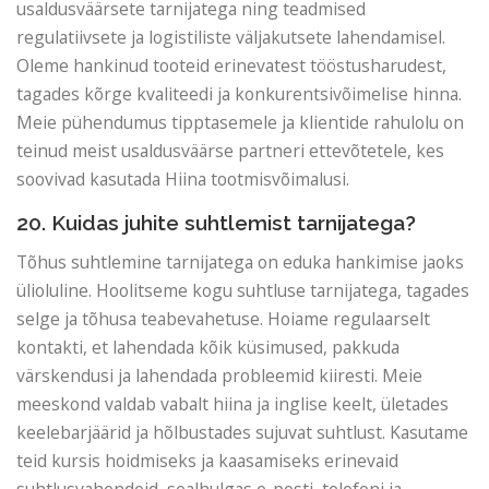
usaldusväärsete tarnijatega ning teadmised
regulatiivsete ja logistiliste väljakutsete lahendamisel.
Oleme hankinud tooteid erinevatest tööstusharudest,
tagades kõrge kvaliteedi ja konkurentsivõimelise hinna.
Meie pühendumus tipptasemele ja klientide rahulolu on
teinud meist usaldusväärse partneri ettevõtetele, kes
soovivad kasutada Hiina tootmisvõimalusi.
20. Kuidas juhite suhtlemist tarnijatega?
Tõhus suhtlemine tarnijatega on eduka hankimise jaoks
ülioluline. Hoolitseme kogu suhtluse tarnijatega, tagades
selge ja tõhusa teabevahetuse. Hoiame regulaarselt
kontakti, et lahendada kõik küsimused, pakkuda
värskendusi ja lahendada probleemid kiiresti. Meie
meeskond valdab vabalt hiina ja inglise keelt, ületades
keelebarjäärid ja hõlbustades sujuvat suhtlust. Kasutame
teid kursis hoidmiseks ja kaasamiseks erinevaid
suhtlusvahendeid, sealhulgas e-posti, telefoni ja