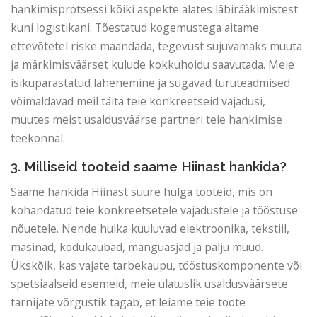
hankimisprotsessi kõiki aspekte alates läbirääkimistest
kuni logistikani. Tõestatud kogemustega aitame
ettevõtetel riske maandada, tegevust sujuvamaks muuta
ja märkimisväärset kulude kokkuhoidu saavutada. Meie
isikupärastatud lähenemine ja sügavad turuteadmised
võimaldavad meil täita teie konkreetseid vajadusi,
muutes meist usaldusväärse partneri teie hankimise
teekonnal.
3. Milliseid tooteid saame Hiinast hankida?
Saame hankida Hiinast suure hulga tooteid, mis on
kohandatud teie konkreetsetele vajadustele ja tööstuse
nõuetele. Nende hulka kuuluvad elektroonika, tekstiil,
masinad, kodukaubad, mänguasjad ja palju muud.
Ükskõik, kas vajate tarbekaupu, tööstuskomponente või
spetsiaalseid esemeid, meie ulatuslik usaldusväärsete
tarnijate võrgustik tagab, et leiame teie toote