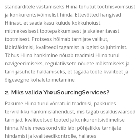
standarditele vastamiseks Hiina tohutut tootmisvõimsust
ja konkurentsivõimelist hinda. Ettevõtted hangivad
Hiinast, et saada kasu kulude kokkuhoiust,
mitmekesisest tootepakkumisest ja skaleeritavast
tootmisest. Protsess hõlmab tarnijate valikut,
läbirääkimisi, kvaliteedi tagamist ja logistika juhtimist.
Tõhus Hiina hankimine nõuab teadmisi Hiina turul
navigeerimiseks, regulatiivsete nõuete mõistmiseks ja
tarnijasuhete haldamiseks, et tagada toote kvaliteet ja
õigeaegne kohaletoimetamine.
2. Miks valida YiwuSourcingServices?
Pakume Hiina turul võrratuid teadmisi, pakkudes
terviklikku hankimislahendust, mis tagab usaldusväärsed
tarnijad, kvaliteetsed tooted ja konkurentsivõimelise
hinna. Meie meeskond viib läbi põhjalikke tarnijate
hindamisi ja kvaliteedikontrolle, hallates