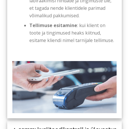
läbirääkimisi hindade ja tingimuste üle,
et tagada nende klientidele parimad
võimalikud pakkumised.
Tellimuse esitamine
: kui klient on
toote ja tingimused heaks kiitnud,
esitame kliendi nimel tarnijale tellimuse.