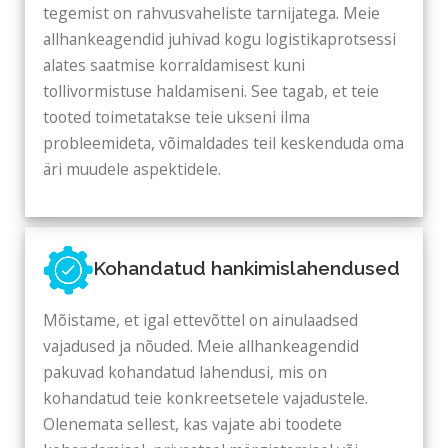
tegemist on rahvusvaheliste tarnijatega. Meie
allhankeagendid juhivad kogu logistikaprotsessi
alates saatmise korraldamisest kuni
tollivormistuse haldamiseni. See tagab, et teie
tooted toimetatakse teie ukseni ilma
probleemideta, võimaldades teil keskenduda oma
äri muudele aspektidele.
Kohandatud hankimislahendused
Mõistame, et igal ettevõttel on ainulaadsed
vajadused ja nõuded. Meie allhankeagendid
pakuvad kohandatud lahendusi, mis on
kohandatud teie konkreetsetele vajadustele.
Olenemata sellest, kas vajate abi toodete