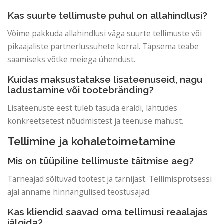
Kas suurte tellimuste puhul on allahindlusi?
Võime pakkuda allahindlusi väga suurte tellimuste või
pikaajaliste partnerlussuhete korral. Täpsema teabe
saamiseks võtke meiega ühendust.
Kuidas maksustatakse lisateenuseid, nagu
ladustamine või tootebränding?
Lisateenuste eest tuleb tasuda eraldi, lähtudes
konkreetsetest nõudmistest ja teenuse mahust.
Tellimine ja kohaletoimetamine
Mis on tüüpiline tellimuste täitmise aeg?
Tarneajad sõltuvad tootest ja tarnijast. Tellimisprotsessi
ajal anname hinnangulised teostusajad.
Kas kliendid saavad oma tellimusi reaalajas
jälgida?