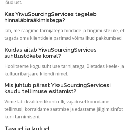
jõudlust.
Kas YiwuSourcingServices tegeleb
hinnaläbirääkimistega?
Jah, me räägime tarnijatega hindade ja tingimuste üle, et
tagada oma klientidele parimad võimalikud pakkumised.
Kuidas aitab YiwuSourcingServices
suhtlustõkete korral?
Hoolitseme kogu suhtluse tarnijatega, ületades keele- ja
kultuuribarjääre kliendi nimel.
Mis juhtub pärast YiwuSourcingServicesi
kaudu tellimuse esitamist?
Viime läbi kvaliteedikontrolli, vajadusel koondame
tellimusi, korraldame saatmise ja edastame jälgimisinfot
kuni tarnimiseni.
Tasud ja kulud