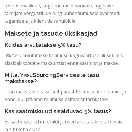
teenustevalikule, kogenud meeskonnale, tugevale
tarnijate võrgustikule ning pühendumusele kvaliteedi
tagamisele ja klientide rahulolule.
Maksete ja tasude üksikasjad
Kuidas arvutatakse 5% tasu?
5% tasu arvutatakse tellimuse koguväärtuse alusel, mis
sisaldab toodete maksumust enne saatmist ja makse.
Millal YiwuSourcingServicesile tasu
makstakse?
Tasu makstakse tavaliselt pärast tellimuse kinnitamist ja
enne, kui jätkame tellimuse esitamist tarnijatele.
Kas saatmiskulud sisalduvad 5% tasus?
Ei, saatmiskulud on eraldi ja need arvutatakse tarneviisi
ja sihtkoha alusel.