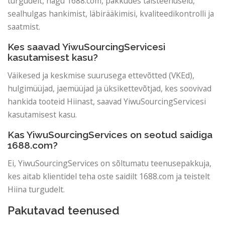
turgudelt, nagu 1688.com, pakkudes täisteenuseid,
sealhulgas hankimist, läbirääkimisi, kvaliteedikontrolli ja
saatmist.
Kes saavad YiwuSourcingServicesi
kasutamisest kasu?
Väikesed ja keskmise suurusega ettevõtted (VKEd),
hulgimüüjad, jaemüüjad ja üksikettevõtjad, kes soovivad
hankida tooteid Hiinast, saavad YiwuSourcingServicesi
kasutamisest kasu.
Kas YiwuSourcingServices on seotud saidiga
1688.com?
Ei, YiwuSourcingServices on sõltumatu teenusepakkuja,
kes aitab klientidel teha oste saidilt 1688.com ja teistelt
Hiina turgudelt.
Pakutavad teenused