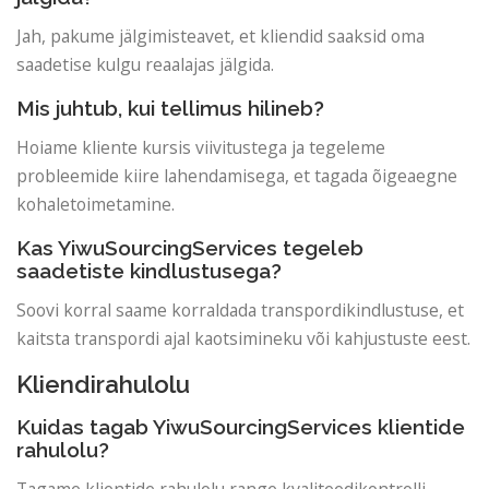
Jah, pakume jälgimisteavet, et kliendid saaksid oma
saadetise kulgu reaalajas jälgida.
Mis juhtub, kui tellimus hilineb?
Hoiame kliente kursis viivitustega ja tegeleme
probleemide kiire lahendamisega, et tagada õigeaegne
kohaletoimetamine.
Kas YiwuSourcingServices tegeleb
saadetiste kindlustusega?
Soovi korral saame korraldada transpordikindlustuse, et
kaitsta transpordi ajal kaotsimineku või kahjustuste eest.
Kliendirahulolu
Kuidas tagab YiwuSourcingServices klientide
rahulolu?
Tagame klientide rahulolu range kvaliteedikontrolli,