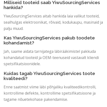
Milliseid tooteid saab YiwuSourcingServices
hankida?
YiwuSourcingServices aitab hankida laia valikut tooteid,
sealhulgas elektroonikat, rõivaid, kodukaupu, masinaid ja
palju muud.
Kas YiwuSourcingServices pakub toodete
kohandamist?
Jah, saame aidata tarnijatega läbirääkimistel pakkuda
kohandatud tooteid ja OEM-teenuseid vastavalt kliendi
spetsifikatsioonidele.
Kuidas tagab YiwuSourcingServices toote
kvaliteedi?
Enne saatmist viime läbi põhjaliku kvaliteedikontrolli,
kontrollime defekte, kontrollime spetsifikatsioone ja
tagame nõuetekohase pakendamise.