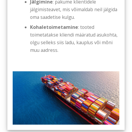
Jälgimine
: pakume klientidele
jälgimisteavet, mis võimaldab neil jälgida
oma saadetise kulgu.
Kohaletoimetamine
: tooted
toimetatakse kliendi määratud asukohta,
olgu selleks siis ladu, kauplus või mõni
muu aadress.