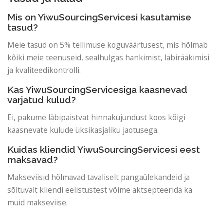
Mis on YiwuSourcingServicesi kasutamise
tasud?
Meie tasud on 5% tellimuse koguväärtusest, mis hõlmab
kõiki meie teenuseid, sealhulgas hankimist, läbirääkimisi
ja kvaliteedikontrolli.
Kas YiwuSourcingServicesiga kaasnevad
varjatud kulud?
Ei, pakume läbipaistvat hinnakujundust koos kõigi
kaasnevate kulude üksikasjaliku jaotusega.
Kuidas kliendid YiwuSourcingServicesi eest
maksavad?
Makseviisid hõlmavad tavaliselt pangaülekandeid ja
sõltuvalt kliendi eelistustest võime aktsepteerida ka
muid makseviise.