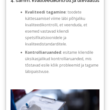
4. samm: kvaliteedikontroll ja ülevaatus
Kvaliteedi tagamine
: toodete
kättesaamisel viime läbi põhjaliku
kvaliteedikontrolli, et veenduda, et
esemed vastavad kliendi
spetsifikatsioonidele ja
kvaliteedistandarditele.
Kontrolliaruanded
: esitame kliendile
üksikasjalikud kontrolliaruanded, mis
tõstavad esile kõik probleemid ja tagame
läbipaistvuse.