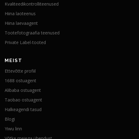
Kvaliteedikontrolliteenused
Hiina laoteenus
Hiina laevaagent
Tootefotograafia teenused
Private Label-tooted
MEIST
Ettevõtte profiil
1688 ostuagent
Alibaba ostuagent
Taobao ostuagent
Halkeagendi tasud
Blogi
Yiwu linn
Võtke meiega ühendust