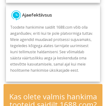
Ajaefektiivsus
Toodete hankimine saidilt 1688.com võib olla
aeganõudev, eriti kui te pole platvormiga tuttav.
Meie agendid muudavad protsessi sujuvamaks,
tegeledes kõigega alates tarnijate uurimisest
kuni tellimuste haldamiseni. See võimaldab
säästa väärtuslikku aega ja keskenduda oma
ettevõtte kasvatamisele, samal ajal kui meie
hoolitseme hankimise üksikasjade eest.
✆
Kas olete valmis hankima
tooteid saidilt 1688.com?