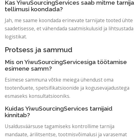
Kas YiwuSourcingServices saab mitme tarnija
tellimusi koondada?
Jah, me saame koondada erinevate tarnijate tooted ühte
saadetisesse, et vähendada saatmiskulusid ja lihtsustada
logistikat.
Protsess ja sammud
Mis on YiwuSourcingServicesiga töötamise
esimene samm?
Esimese sammuna võtke meiega ühendust oma
tootenõuete, spetsifikatsioonide ja kogusevajadustega
esmaseks konsultatsiooniks.
Kuidas YiwuSourcingServices tarnijaid
kinnitab?
Usaldusväärsuse tagamiseks kontrollime tarnija
mandaate, ärilitsentse, tootmisvõimalusi ja varasemat