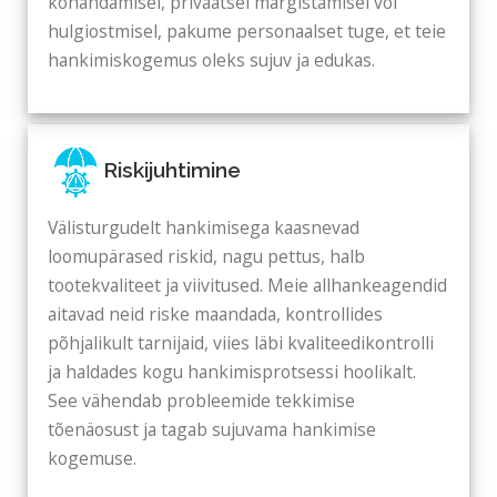
kohandamisel, privaatsel märgistamisel või
hulgiostmisel, pakume personaalset tuge, et teie
hankimiskogemus oleks sujuv ja edukas.
Riskijuhtimine
Välisturgudelt hankimisega kaasnevad
loomupärased riskid, nagu pettus, halb
tootekvaliteet ja viivitused. Meie allhankeagendid
aitavad neid riske maandada, kontrollides
põhjalikult tarnijaid, viies läbi kvaliteedikontrolli
ja haldades kogu hankimisprotsessi hoolikalt.
See vähendab probleemide tekkimise
tõenäosust ja tagab sujuvama hankimise
kogemuse.