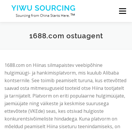
Skip to content
Menu
Teenused
Yiwu linn
Blog
Meist
1688.com ostuagent
Võta meiega ühendust
1688.com on Hiinas silmapaistev veebipõhine
hulgimüügi- ja hankimisplatvorm, mis kuulub Alibaba
kontsernile. See toimib peamiselt turuna, kus ettevõtted
saavad osta mitmesuguseid tooteid otse Hiina tootjatelt
ja tarnijatelt. Platvorm on eriti populaarne hulgimüüjate,
jaemüüjate ning väikeste ja keskmise suurusega
ettevõtete (VKEde) seas, kes otsivad hulgioste
konkurentsivõimeliste hindadega. Kuna platvorm on
mõeldud peamiselt Hiina siseturu teenindamiseks, on