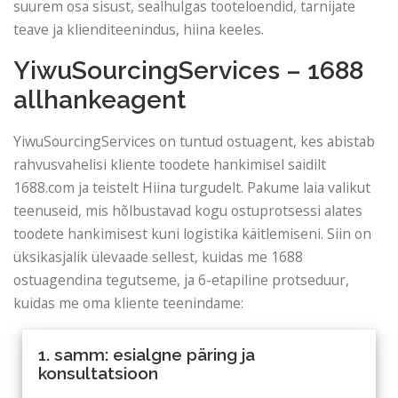
suurem osa sisust, sealhulgas tooteloendid, tarnijate
teave ja klienditeenindus, hiina keeles.
YiwuSourcingServices – 1688
allhankeagent
YiwuSourcingServices on tuntud ostuagent, kes abistab
rahvusvahelisi kliente toodete hankimisel saidilt
1688.com ja teistelt Hiina turgudelt. Pakume laia valikut
teenuseid, mis hõlbustavad kogu ostuprotsessi alates
toodete hankimisest kuni logistika käitlemiseni. Siin on
üksikasjalik ülevaade sellest, kuidas me 1688
ostuagendina tegutseme, ja 6-etapiline protseduur,
kuidas me oma kliente teenindame:
1. samm: esialgne päring ja
konsultatsioon