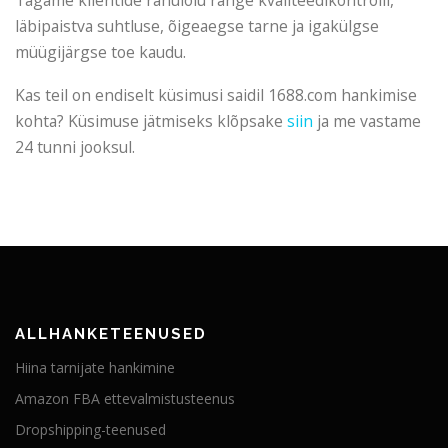
läbipaistva suhtluse, õigeaegse tarne ja igakülgse
müügijärgse toe kaudu.
Kas teil on endiselt küsimusi saidil 1688.com hankimise
kohta? Küsimuse jätmiseks klõpsake
siin
ja me vastame
24 tunni jooksul.
ALLHANKETEENUSED
Hiina tarnijate hankimine
Amazon FBA ettevalmistusteenus
Dropshipping-teenused