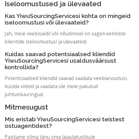
Iseloomustused ja ülevaated
Kas YiwuSourcingServicesi kohta on mingeid
iseloomustusi või ülevaateid?
Jah, meie veebisaidil või nõudmisel on sageli eelmiste
klientide iseloomustusi ja ülevaateid.
Kuidas saavad potentsiaalsed kliendid
YiwuSourcingServicesi usaldusväärsust
kontrollida?
Potentsiaalsed kliendid saavad vaadata veebiarvustusi,
küsida viiteid ja vaadata üle meie pakutud
juhtumiuuringud.
Mitmesugust
Mis eristab YiwuSourcingServicesi teistest
ostuagentidest?
Paistame silma tänu oma laiaulatuslikule