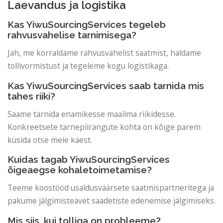
Laevandus ja logistika
Kas YiwuSourcingServices tegeleb
rahvusvahelise tarnimisega?
Jah, me korraldame rahvusvahelist saatmist, haldame
tollivormistust ja tegeleme kogu logistikaga.
Kas YiwuSourcingServices saab tarnida mis
tahes riiki?
Saame tarnida enamikesse maailma riikidesse.
Konkreetsete tarnepiirangute kohta on kõige parem
küsida otse meie käest.
Kuidas tagab YiwuSourcingServices
õigeaegse kohaletoimetamise?
Teeme koostööd usaldusväärsete saatmispartneritega ja
pakume jälgimisteavet saadetiste edenemise jälgimiseks.
Mis siis, kui tolliga on probleeme?