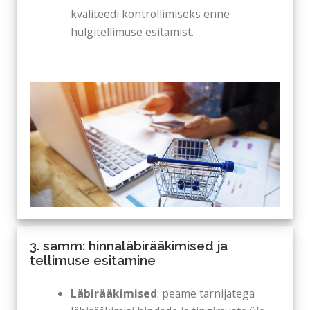
kvaliteedi kontrollimiseks enne
hulgitellimuse esitamist.
3. samm: hinnaläbirääkimised ja
tellimuse esitamine
Läbirääkimised
: peame tarnijatega