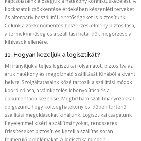
kapcsolataink elősegítik a hatékony konfliktuskezelést. A
kockázatok csökkentése érdekében készenléti terveket
és alternatív beszállítói lehetőségeket is biztosítunk.
Célunk a zökkenőmentes beszerzési élmény biztosítása,
a termékminőség és a szállítási határidők megőrzése a
kihívások ellenére.
11. Hogyan kezeljük a logisztikát?
Mi irányítjuk a teljes logisztikai folyamatot, biztosítva az
áruk hatékony és megbízható szállítását Kínából a kívánt
helyre. Szolgáltatásaink közé tartozik a szállítási módok
koordinálása, a vámkezelés lebonyolítása és a
dokumentáció kezelése. Megbízható szállítmányozókkal
dolgozunk, hogy költséghatékony és időben történő
szállítási megoldásokat kínáljunk. Logisztikai csapatunk
figyelemmel kíséri a szállítmányokat, rendszeres
frissítéseket biztosít, és kezeli a szállítás során
felmerülő problémákat. A logisztika minden