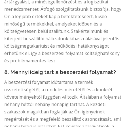
ártárgyalást, a minőségellenőrzést és a logisztikai
menedzsmentet. Átfogó szolgáltatásunk biztosítja, hogy
Ön a legjobb értéket kapja befektetéséért, kiváló
minőségű termékekkel, amelyeket időben és a
költségvetésen belül szállítunk. Szakértelmünk és
kiterjedt beszállítói hálózatunk kihasználásával jelentős
költségmegtakarítást és működési hatékonyságot
érhetünk el, így a beszerzési folyamat költséghatékony
és problémamentes lesz.
8. Mennyi ideig tart a beszerzési folyamat?
A beszerzési folyamat időtartama a termék
összetettségétől, a rendelés méretétől és a konkrét
követelményektől függően változik. Általában a folyamat
néhány héttől néhány hónapig tarthat. A kezdeti
szakaszok magukban foglalják az Ön igényeinek
megértését és a megfelelő beszállítók azonosítását, ami
néhány hétig is eltarthat. Ezt követik a tárgyalások, a