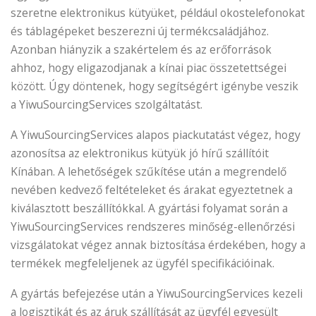
szeretne elektronikus kütyüket, például okostelefonokat
és táblagépeket beszerezni új termékcsaládjához.
Azonban hiányzik a szakértelem és az erőforrások
ahhoz, hogy eligazodjanak a kínai piac összetettségei
között. Úgy döntenek, hogy segítségért igénybe veszik
a YiwuSourcingServices szolgáltatást.
A YiwuSourcingServices alapos piackutatást végez, hogy
azonosítsa az elektronikus kütyük jó hírű szállítóit
Kínában. A lehetőségek szűkítése után a megrendelő
nevében kedvező feltételeket és árakat egyeztetnek a
kiválasztott beszállítókkal. A gyártási folyamat során a
YiwuSourcingServices rendszeres minőség-ellenőrzési
vizsgálatokat végez annak biztosítása érdekében, hogy a
termékek megfeleljenek az ügyfél specifikációinak.
A gyártás befejezése után a YiwuSourcingServices kezeli
a logisztikát és az áruk szállítását az ügyfél egyesült