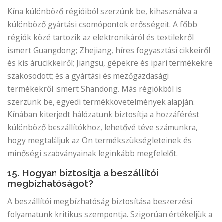
Kína különböző régióiból szerzünk be, kihasználva a
különböző gyártási csomópontok erősségeit. A főbb
régiók közé tartozik az elektronikáról és textilekről
ismert Guangdong; Zhejiang, híres fogyasztási cikkeiről
és kis árucikkeiről; Jiangsu, gépekre és ipari termékekre
szakosodott; és a gyártási és mezőgazdasági
termékekről ismert Shandong. Más régiókból is
szerzünk be, egyedi termékkövetelmények alapján.
Kínában kiterjedt hálózatunk biztosítja a hozzáférést
különböző beszállítókhoz, lehetővé téve számunkra,
hogy megtaláljuk az Ön termékszükségleteinek és
minőségi szabványainak leginkább megfelelőt.
15. Hogyan biztosítja a beszállítói
megbízhatóságot?
A beszállítói megbízhatóság biztosítása beszerzési
folyamatunk kritikus szempontja. Szigorúan értékeljük a