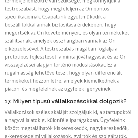
termékjellemzőkre van szüksége, megkönnyítjük a
testreszabást, hogy megfeleljen az Ön pontos
specifikációinak. Csapatunk együttműködik a
beszállítókkal annak biztosítása érdekében, hogy
megértsék az Ön követelményeit, és olyan termékeket
szállítsanak, amelyek összhangban vannak az Ön
elképzelésével. A testreszabás magában foglalja a
prototípus fejlesztését, a minta jóváhagyását és az Ön
visszajelzései alapján történő módosításokat. Ez a
rugalmasság lehetővé teszi, hogy olyan differenciált
termékeket hozzon létre, amelyek kiemelkednek a
piacon, és megfelelnek az ügyfelek igényeinek.
17. Milyen típusú vállalkozásokkal dolgozik?
Vállalkozások széles skáláját szolgáljuk ki, a startupoktól
a nagyvállalatokig, különféle iparágakban. Ügyfeleink
között megtalálhatók kiskereskedők, nagykereskedők,
e-kereskedelmi vállalkozások, gyártók és szolgáltatók.