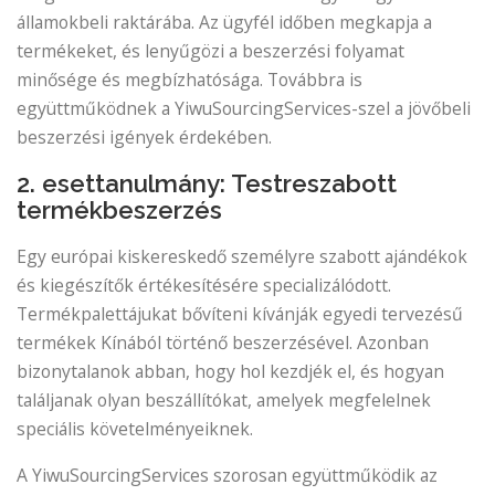
államokbeli raktárába. Az ügyfél időben megkapja a
termékeket, és lenyűgözi a beszerzési folyamat
minősége és megbízhatósága. Továbbra is
együttműködnek a YiwuSourcingServices-szel a jövőbeli
beszerzési igények érdekében.
2. esettanulmány: Testreszabott
termékbeszerzés
Egy európai kiskereskedő személyre szabott ajándékok
és kiegészítők értékesítésére specializálódott.
Termékpalettájukat bővíteni kívánják egyedi tervezésű
termékek Kínából történő beszerzésével. Azonban
bizonytalanok abban, hogy hol kezdjék el, és hogyan
találjanak olyan beszállítókat, amelyek megfelelnek
speciális követelményeiknek.
A YiwuSourcingServices szorosan együttműködik az