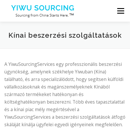
Tovább a tartalomhoz
Menü
Szolgáltatások
Yiwu város
Blog
Rólunk
Kínai beszerzési szolgáltatások
Lépjen kapcsolatba velünk
A YiwuSourcingServices egy professzionális beszerzési
ügynökség, amelynek székhelye Yiwuban (Kína)
található, és arra specializálódott, hogy segítsen külföldi
vállalkozásoknak és magánszemélyeknek Kínából
származó termékeket hatékonyan és
költséghatékonyan beszerezni. Több éves tapasztalattal
és a kínai piac mély megértésével a
YiwuSourcingServices a beszerzési szolgáltatások átfogó
skáláját kínálja ügyfelei egyedi igényeinek megfelelően.