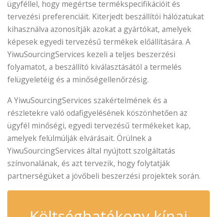
ügyféllel, hogy megértse termékspecifikációit és
tervezési preferenciáit. Kiterjedt beszállítói hálózatukat
kihasználva azonosítják azokat a gyártókat, amelyek
képesek egyedi tervezésű termékek előállítására. A
YiwuSourcingServices kezeli a teljes beszerzési
folyamatot, a beszállító kiválasztásától a termelés
felügyeletéig és a minőségellenőrzésig.
A YiwuSourcingServices szakértelmének és a
részletekre való odafigyelésének köszönhetően az
ügyfél minőségi, egyedi tervezésű termékeket kap,
amelyek felülmúlják elvárásait. Örülnek a
YiwuSourcingServices által nyújtott szolgáltatás
színvonalának, és azt tervezik, hogy folytatják
partnerségüket a jövőbeli beszerzési projektek során.
✆
Költséghatékony kínai