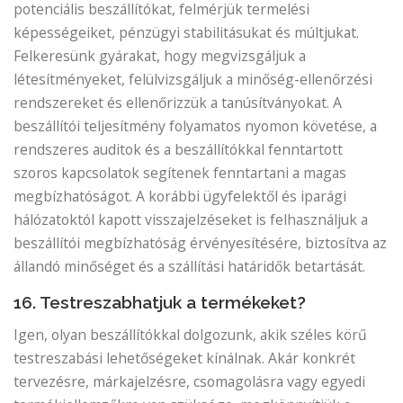
potenciális beszállítókat, felmérjük termelési
képességeiket, pénzügyi stabilitásukat és múltjukat.
Felkeresünk gyárakat, hogy megvizsgáljuk a
létesítményeket, felülvizsgáljuk a minőség-ellenőrzési
rendszereket és ellenőrizzük a tanúsítványokat. A
beszállítói teljesítmény folyamatos nyomon követése, a
rendszeres auditok és a beszállítókkal fenntartott
szoros kapcsolatok segítenek fenntartani a magas
megbízhatóságot. A korábbi ügyfelektől és iparági
hálózatoktól kapott visszajelzéseket is felhasználjuk a
beszállítói megbízhatóság érvényesítésére, biztosítva az
állandó minőséget és a szállítási határidők betartását.
16. Testreszabhatjuk a termékeket?
Igen, olyan beszállítókkal dolgozunk, akik széles körű
testreszabási lehetőségeket kínálnak. Akár konkrét
tervezésre, márkajelzésre, csomagolásra vagy egyedi