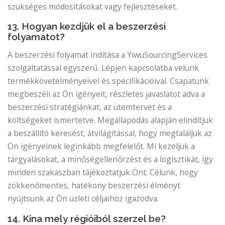
szükséges módosításokat vagy fejlesztéseket.
13. Hogyan kezdjük el a beszerzési
folyamatot?
A beszerzési folyamat indítása a YiwuSourcingServices
szolgáltatással egyszerű. Lépjen kapcsolatba velünk
termékkövetelményeivel és specifikációival. Csapatunk
megbeszéli az Ön igényeit, részletes javaslatot adva a
beszerzési stratégiánkat, az ütemtervet és a
költségeket ismertetve. Megállapodás alapján elindítjuk
a beszállító keresést, átvilágítással, hogy megtaláljuk az
Ön igényeinek leginkább megfelelőt. Mi kezeljük a
tárgyalásokat, a minőségellenőrzést és a logisztikát, így
minden szakaszban tájékoztatjuk Önt. Célunk, hogy
zökkenőmentes, hatékony beszerzési élményt
nyújtsunk az Ön üzleti céljaihoz igazodva.
14. Kína mely régióiból szerzel be?