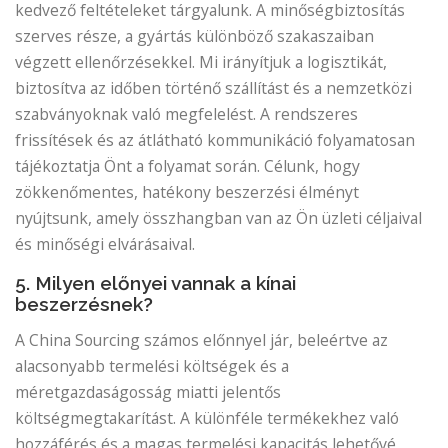
kedvező feltételeket tárgyalunk. A minőségbiztosítás
szerves része, a gyártás különböző szakaszaiban
végzett ellenőrzésekkel. Mi irányítjuk a logisztikát,
biztosítva az időben történő szállítást és a nemzetközi
szabványoknak való megfelelést. A rendszeres
frissítések és az átlátható kommunikáció folyamatosan
tájékoztatja Önt a folyamat során. Célunk, hogy
zökkenőmentes, hatékony beszerzési élményt
nyújtsunk, amely összhangban van az Ön üzleti céljaival
és minőségi elvárásaival.
5. Milyen előnyei vannak a kínai
beszerzésnek?
A China Sourcing számos előnnyel jár, beleértve az
alacsonyabb termelési költségek és a
méretgazdaságosság miatti jelentős
költségmegtakarítást. A különféle termékekhez való
hozzáférés és a magas termelési kapacitás lehetővé