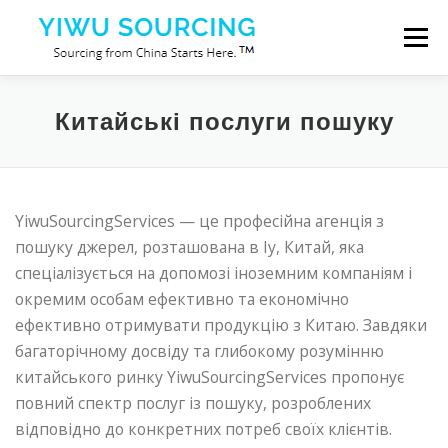
Перейти до вмісту
Меню
Послуги
Місто Іу
Blog
Про нас
Китайські послуги пошуку
Зв’яжіться з нами
YiwuSourcingServices — це професійна агенція з
пошуку джерел, розташована в Іу, Китай, яка
спеціалізується на допомозі іноземним компаніям і
окремим особам ефективно та економічно
ефективно отримувати продукцію з Китаю. Завдяки
багаторічному досвіду та глибокому розумінню
китайського ринку YiwuSourcingServices пропонує
повний спектр послуг із пошуку, розроблених
відповідно до конкретних потреб своїх клієнтів.