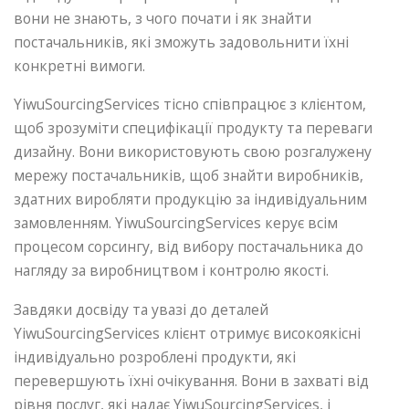
вони не знають, з чого почати і як знайти
постачальників, які зможуть задовольнити їхні
конкретні вимоги.
YiwuSourcingServices тісно співпрацює з клієнтом,
щоб зрозуміти специфікації продукту та переваги
дизайну. Вони використовують свою розгалужену
мережу постачальників, щоб знайти виробників,
здатних виробляти продукцію за індивідуальним
замовленням. YiwuSourcingServices керує всім
процесом сорсингу, від вибору постачальника до
нагляду за виробництвом і контролю якості.
Завдяки досвіду та увазі до деталей
YiwuSourcingServices клієнт отримує високоякісні
індивідуально розроблені продукти, які
перевершують їхні очікування. Вони в захваті від
рівня послуг, які надає YiwuSourcingServices, і