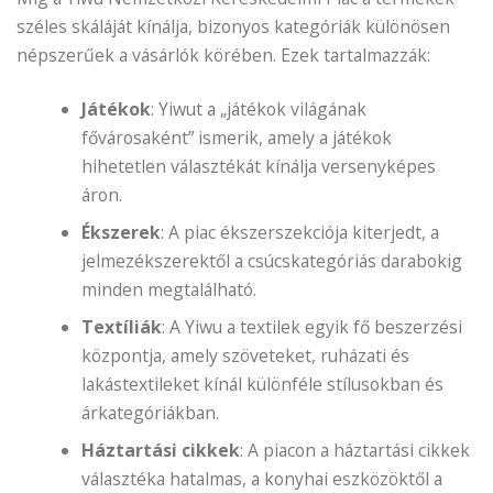
széles skáláját kínálja, bizonyos kategóriák különösen
népszerűek a vásárlók körében. Ezek tartalmazzák:
Játékok
: Yiwut a „játékok világának
fővárosaként” ismerik, amely a játékok
hihetetlen választékát kínálja versenyképes
áron.
Ékszerek
: A piac ékszerszekciója kiterjedt, a
jelmezékszerektől a csúcskategóriás darabokig
minden megtalálható.
Textíliák
: A Yiwu a textilek egyik fő beszerzési
központja, amely szöveteket, ruházati és
lakástextileket kínál különféle stílusokban és
árkategóriákban.
Háztartási cikkek
: A piacon a háztartási cikkek
választéka hatalmas, a konyhai eszközöktől a