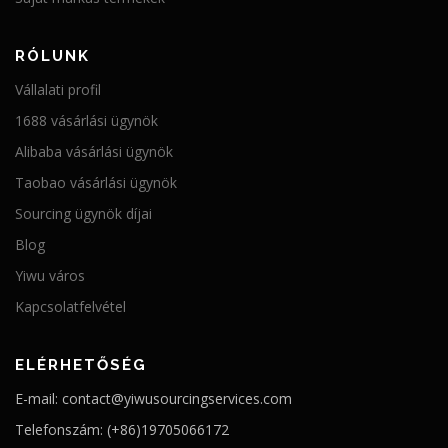
RÓLUNK
Vállalati profil
1688 vásárlási ügynök
Alibaba vásárlási ügynök
Taobao vásárlási ügynök
Sourcing ügynök díjai
Blog
Yiwu város
Kapcsolatfelvétel
ELÉRHETŐSÉG
E-mail: contact@yiwusourcingservices.com
Telefonszám: (+86)19705066172