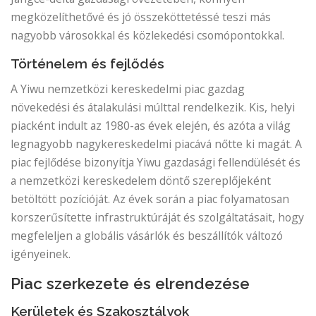
megközelíthetővé és jó összeköttetéssé teszi más
nagyobb városokkal és közlekedési csomópontokkal.
Történelem és fejlődés
A Yiwu nemzetközi kereskedelmi piac gazdag
növekedési és átalakulási múlttal rendelkezik. Kis, helyi
piacként indult az 1980-as évek elején, és azóta a világ
legnagyobb nagykereskedelmi piacává nőtte ki magát. A
piac fejlődése bizonyítja Yiwu gazdasági fellendülését és
a nemzetközi kereskedelem döntő szereplőjeként
betöltött pozícióját. Az évek során a piac folyamatosan
korszerűsítette infrastruktúráját és szolgáltatásait, hogy
megfeleljen a globális vásárlók és beszállítók változó
igényeinek.
Piac szerkezete és elrendezése
Kerületek és Szakosztályok