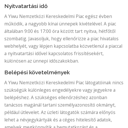
Nyitvatartási idő
A Yiwu Nemzetközi Kereskedelmi Piac egész évben
működik, a nagyobb kínai ünnepek kivételével. A piac
általában 9:00 és 17:00 óra között tart nyitva, hétfőtől
szombatig. Javasoljuk, hogy ellenőrizze a piac hivatalos
webhelyét, vagy lépjen kapcsolatba közvetlenül a piaccal
a nyitvatartási idővel kapcsolatos frissítésekért,
különösen az ünnepi időszakokban.
Belépési követelmények
A Yiwu Nemzetközi Kereskedelmi Piac látogatóinak nincs
szükségük különleges engedélyekre vagy jegyekre a
belépéshez. A szükséges ellenőrzéshez azonban
tanácsos magánál tartani személyazonosító okmányt,
például útlevelet. Az üzleti látogatók számára előnyös
lehet a névjegykártyák és a céges hitelesítő adatok,
amelyek megkönnyítik a bemutatkozást és a