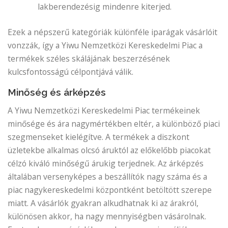
lakberendezésig mindenre kiterjed.
Ezek a népszerű kategóriák különféle iparágak vásárlóit
vonzzák, így a Yiwu Nemzetközi Kereskedelmi Piac a
termékek széles skálájának beszerzésének
kulcsfontosságú célpontjává válik.
Minőség és árképzés
A Yiwu Nemzetközi Kereskedelmi Piac termékeinek
minősége és ára nagymértékben eltér, a különböző piaci
szegmenseket kielégítve. A termékek a diszkont
üzletekbe alkalmas olcsó áruktól az előkelőbb piacokat
célzó kiváló minőségű árukig terjednek. Az árképzés
általában versenyképes a beszállítók nagy száma és a
piac nagykereskedelmi központként betöltött szerepe
miatt. A vásárlók gyakran alkudhatnak ki az árakról,
különösen akkor, ha nagy mennyiségben vásárolnak.