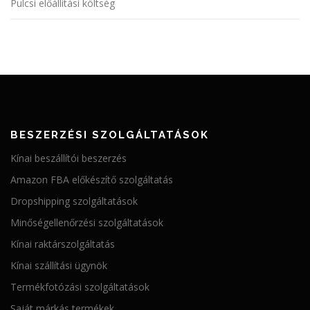
Pulcsi előállítási költség
BESZERZÉSI SZOLGÁLTATÁSOK
Kínai beszállítói beszerzés
Amazon FBA előkészítő szolgáltatás
Dropshipping szolgáltatások
Minőségellenőrzési szolgáltatások
Kínai raktárszolgáltatás
Kínai szállítási ügynök
Termékfotózási szolgáltatások
Saját márkás termékek