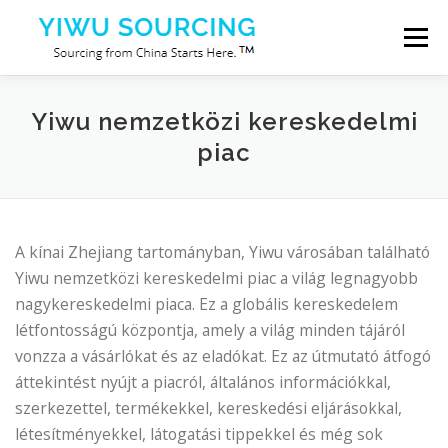
Tovább a tartalomhoz
Menü
Szolgáltatások
Yiwu város
Blog
Rólunk
Yiwu nemzetközi kereskedelmi
piac
Lépjen kapcsolatba velünk
A kínai Zhejiang tartományban, Yiwu városában található
Yiwu nemzetközi kereskedelmi piac a világ legnagyobb
nagykereskedelmi piaca. Ez a globális kereskedelem
létfontosságú központja, amely a világ minden tájáról
vonzza a vásárlókat és az eladókat. Ez az útmutató átfogó
áttekintést nyújt a piacról, általános információkkal,
szerkezettel, termékekkel, kereskedési eljárásokkal,
létesítményekkel, látogatási tippekkel és még sok