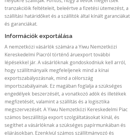
helyükre szállítják. Fontos, hogy a vevők megértsék
tranzakcióik feltételeit, beleértve a fizetési ütemezést, a
szállítási határidőket és a szállítók által kínált garanciákat
és garanciákat.
Információk exportálása
A nemzetközi vásárlók számára a Yiwu Nemzetközi
Kereskedelmi Piacról történő áruexport további
lépésekkel jár. A vásárlóknak gondoskodniuk kell arról,
hogy szállítmányaik megfeleljenek mind a kínai
exportszabályozásnak, mind a célország
importszabályainak. Ez magában foglalja a szükséges
engedélyek beszerzését, a vonatkozó adók és illetékek
megfizetését, valamint a szállítás és a logisztika
megszervezését. A Yiwu Nemzetközi Kereskedelmi Piac
számos beszállítója export szolgáltatásokat kínál, és
segíthet a vásárlóknak a szükséges papírmunkában és
eljárásokban. Ezenkívül számos szállítmányozó és