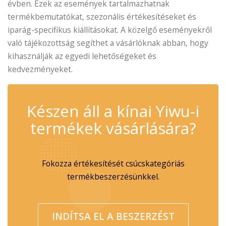
évben. Ezek az események tartalmazhatnak
termékbemutatókat, szezonális értékesítéseket és
iparág-specifikus kiállításokat. A közelgő eseményekről
való tájékozottság segíthet a vásárlóknak abban, hogy
kihasználják az egyedi lehetőségeket és
kedvezményeket.
✆
Készen áll a kínai Yiwu-i
termékek vásárlására?
Fokozza értékesítését csúcskategóriás
termékbeszerzésünkkel.
INDÍTSA EL A BESZERZÉST