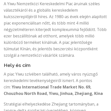
A Yiwu Nemzetközi Kereskedelmi Piac áruinak széles
választékáról és a globális kereskedelem
kulcsszereplőjéről híres. Az 1980-as évek elején alapított
piac exponenciálisan nőtt, és több mint 4 millió
négyzetméteren kiterjedt komplexummá fejlődött. Több
ezer beszállítónak ad otthont, amelyek több millió
különböző terméket kínálnak. A piac jelentősége
túlmutat Kínán, és jelentős beszerzési központként
szolgál a nemzetközi vásárlók számára.
Hely és cím
A piac Yiwu szívében található, amely város nyüzsgő
kereskedelmi tevékenységeiről ismert. A pontos
cím:
Yiwu International Trade Market
No. 69,
Chouzhou North Road, Yiwu, Jinhua, Zhejiang, Kína
Stratégiai elhelyezkedése Zhejiang tartományban, a
Jangce-delta gazdasági övezetében, könnyen