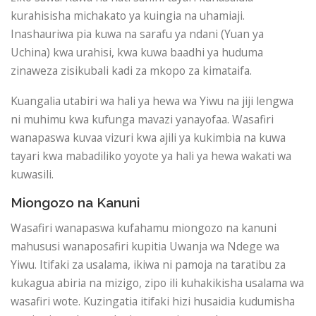
kurahisisha michakato ya kuingia na uhamiaji.
Inashauriwa pia kuwa na sarafu ya ndani (Yuan ya
Uchina) kwa urahisi, kwa kuwa baadhi ya huduma
zinaweza zisikubali kadi za mkopo za kimataifa.
Kuangalia utabiri wa hali ya hewa wa Yiwu na jiji lengwa
ni muhimu kwa kufunga mavazi yanayofaa. Wasafiri
wanapaswa kuvaa vizuri kwa ajili ya kukimbia na kuwa
tayari kwa mabadiliko yoyote ya hali ya hewa wakati wa
kuwasili.
Miongozo na Kanuni
Wasafiri wanapaswa kufahamu miongozo na kanuni
mahususi wanaposafiri kupitia Uwanja wa Ndege wa
Yiwu. Itifaki za usalama, ikiwa ni pamoja na taratibu za
kukagua abiria na mizigo, zipo ili kuhakikisha usalama wa
wasafiri wote. Kuzingatia itifaki hizi husaidia kudumisha