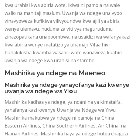
kwa urahisi kwa abiria wote, ikiwa ni pamoja na wale
walio na mahitaji maalum. Uwanja wa ndege una vyoo
vinavyoweza kufikiwa vilivyoundwa kwa ajili ya abiria
wenye ulemavu, huduma za viti vya magurudumu
zinazopatikana unapoombwa, na usaidizi wa wafanyakazi
kwa abiria wenye matatizo ya uhamaji. Vifaa hivi
huhakikisha kwamba wasafiri wote wanaweza kuabiri
uwanja wa ndege kwa urahisi na starehe.
Mashirika ya ndege na Maeneo
Mashirika ya ndege yanayofanya kazi kwenye
uwanja wa ndege wa Yiwu
Mashirika kadhaa ya ndege, ya ndani na ya kimataifa,
yanafanya kazi kwenye Uwanja wa Ndege wa Yiwu.
Mashirika makubwa ya ndege ni pamoja na China
Eastern Airlines, China Southern Airlines, Air China, na
Hainan Airlines. Mashirika haya ya ndege hutoa chaguzi