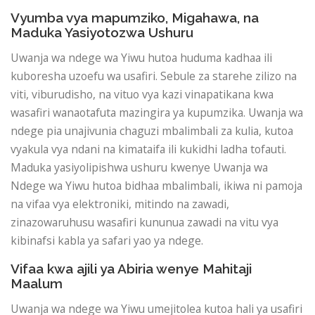
Vyumba vya mapumziko, Migahawa, na
Maduka Yasiyotozwa Ushuru
Uwanja wa ndege wa Yiwu hutoa huduma kadhaa ili
kuboresha uzoefu wa usafiri. Sebule za starehe zilizo na
viti, viburudisho, na vituo vya kazi vinapatikana kwa
wasafiri wanaotafuta mazingira ya kupumzika. Uwanja wa
ndege pia unajivunia chaguzi mbalimbali za kulia, kutoa
vyakula vya ndani na kimataifa ili kukidhi ladha tofauti.
Maduka yasiyolipishwa ushuru kwenye Uwanja wa
Ndege wa Yiwu hutoa bidhaa mbalimbali, ikiwa ni pamoja
na vifaa vya elektroniki, mitindo na zawadi,
zinazowaruhusu wasafiri kununua zawadi na vitu vya
kibinafsi kabla ya safari yao ya ndege.
Vifaa kwa ajili ya Abiria wenye Mahitaji
Maalum
Uwanja wa ndege wa Yiwu umejitolea kutoa hali ya usafiri