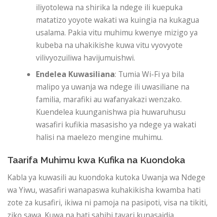
iliyotolewa na shirika la ndege ili kuepuka
matatizo yoyote wakati wa kuingia na kukagua
usalama. Pakia vitu muhimu kwenye mizigo ya
kubeba na uhakikishe kuwa vitu vyovyote
vilivyozuiliwa havijumuishwi.
Endelea Kuwasiliana
: Tumia Wi-Fi ya bila
malipo ya uwanja wa ndege ili uwasiliane na
familia, marafiki au wafanyakazi wenzako.
Kuendelea kuunganishwa pia huwaruhusu
wasafiri kufikia masasisho ya ndege ya wakati
halisi na maelezo mengine muhimu.
Taarifa Muhimu kwa Kufika na Kuondoka
Kabla ya kuwasili au kuondoka kutoka Uwanja wa Ndege
wa Yiwu, wasafiri wanapaswa kuhakikisha kwamba hati
zote za kusafiri, ikiwa ni pamoja na pasipoti, visa na tikiti,
ziko sawa. Kuwa na hati sahihi tayari kunasaidia