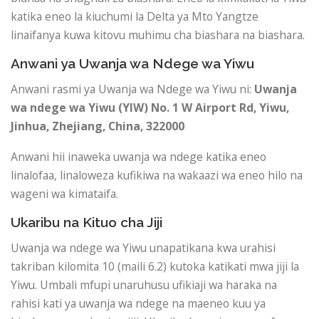
katika eneo la kiuchumi la Delta ya Mto Yangtze
linaifanya kuwa kitovu muhimu cha biashara na biashara.
Anwani ya Uwanja wa Ndege wa Yiwu
Anwani rasmi ya Uwanja wa Ndege wa Yiwu ni:
Uwanja
wa ndege wa Yiwu (YIW)
No. 1 W Airport Rd, Yiwu,
Jinhua, Zhejiang, China, 322000
Anwani hii inaweka uwanja wa ndege katika eneo
linalofaa, linaloweza kufikiwa na wakaazi wa eneo hilo na
wageni wa kimataifa.
Ukaribu na Kituo cha Jiji
Uwanja wa ndege wa Yiwu unapatikana kwa urahisi
takriban kilomita 10 (maili 6.2) kutoka katikati mwa jiji la
Yiwu. Umbali mfupi unaruhusu ufikiaji wa haraka na
rahisi kati ya uwanja wa ndege na maeneo kuu ya