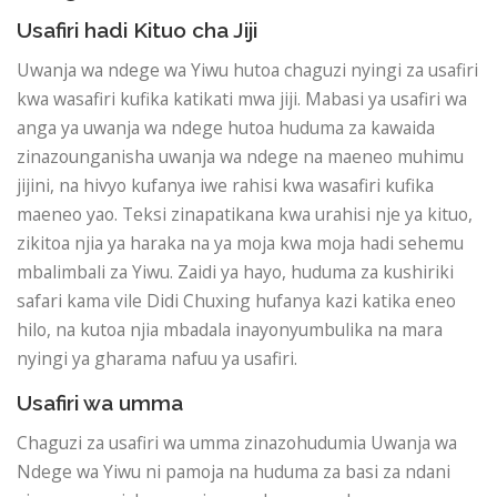
Usafiri hadi Kituo cha Jiji
Uwanja wa ndege wa Yiwu hutoa chaguzi nyingi za usafiri
kwa wasafiri kufika katikati mwa jiji. Mabasi ya usafiri wa
anga ya uwanja wa ndege hutoa huduma za kawaida
zinazounganisha uwanja wa ndege na maeneo muhimu
jijini, na hivyo kufanya iwe rahisi kwa wasafiri kufika
maeneo yao. Teksi zinapatikana kwa urahisi nje ya kituo,
zikitoa njia ya haraka na ya moja kwa moja hadi sehemu
mbalimbali za Yiwu. Zaidi ya hayo, huduma za kushiriki
safari kama vile Didi Chuxing hufanya kazi katika eneo
hilo, na kutoa njia mbadala inayonyumbulika na mara
nyingi ya gharama nafuu ya usafiri.
Usafiri wa umma
Chaguzi za usafiri wa umma zinazohudumia Uwanja wa
Ndege wa Yiwu ni pamoja na huduma za basi za ndani