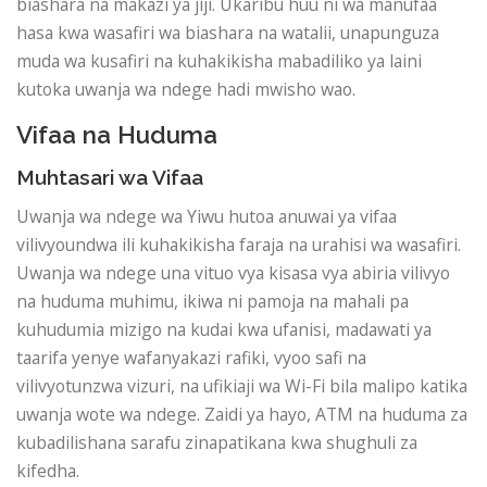
biashara na makazi ya jiji. Ukaribu huu ni wa manufaa
hasa kwa wasafiri wa biashara na watalii, unapunguza
muda wa kusafiri na kuhakikisha mabadiliko ya laini
kutoka uwanja wa ndege hadi mwisho wao.
Vifaa na Huduma
Muhtasari wa Vifaa
Uwanja wa ndege wa Yiwu hutoa anuwai ya vifaa
vilivyoundwa ili kuhakikisha faraja na urahisi wa wasafiri.
Uwanja wa ndege una vituo vya kisasa vya abiria vilivyo
na huduma muhimu, ikiwa ni pamoja na mahali pa
kuhudumia mizigo na kudai kwa ufanisi, madawati ya
taarifa yenye wafanyakazi rafiki, vyoo safi na
vilivyotunzwa vizuri, na ufikiaji wa Wi-Fi bila malipo katika
uwanja wote wa ndege. Zaidi ya hayo, ATM na huduma za
kubadilishana sarafu zinapatikana kwa shughuli za
kifedha.