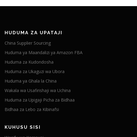
HUDUMA ZA UPATAJI
China Supplier Sourcing
Huduma ya Maandalizi ya Amazon FBA
Huduma za Kudondosha
Huduma za Ukaguzi wa Ubora
Huduma ya Ghala la China
Wakala wa Usafirishaji wa Uchina
Huduma za Upigaji Picha za Bidhaa
Bidhaa za Lebo za Kibinafsi
KUHUSU SISI