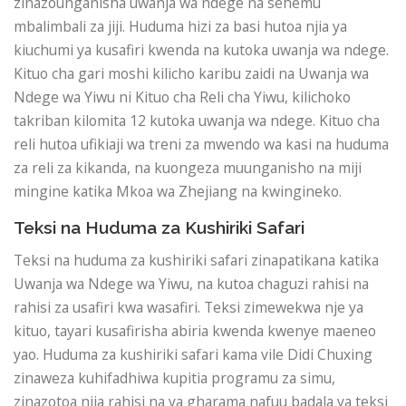
zinazounganisha uwanja wa ndege na sehemu
mbalimbali za jiji. Huduma hizi za basi hutoa njia ya
kiuchumi ya kusafiri kwenda na kutoka uwanja wa ndege.
Kituo cha gari moshi kilicho karibu zaidi na Uwanja wa
Ndege wa Yiwu ni Kituo cha Reli cha Yiwu, kilichoko
takriban kilomita 12 kutoka uwanja wa ndege. Kituo cha
reli hutoa ufikiaji wa treni za mwendo wa kasi na huduma
za reli za kikanda, na kuongeza muunganisho na miji
mingine katika Mkoa wa Zhejiang na kwingineko.
Teksi na Huduma za Kushiriki Safari
Teksi na huduma za kushiriki safari zinapatikana katika
Uwanja wa Ndege wa Yiwu, na kutoa chaguzi rahisi na
rahisi za usafiri kwa wasafiri. Teksi zimewekwa nje ya
kituo, tayari kusafirisha abiria kwenda kwenye maeneo
yao. Huduma za kushiriki safari kama vile Didi Chuxing
zinaweza kuhifadhiwa kupitia programu za simu,
zinazotoa njia rahisi na ya gharama nafuu badala ya teksi