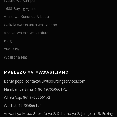
Wasifu wa Kampuni
1688 Buying Agent
Ajenti wa Kununua Alibaba
Wakala wa Ununuzi wa Taobao
Ada za Wakala wa Utafutaji
Blog
Yiwu City
Wasiliana Nasi
MAELEZO YA MAWASILIANO
Barua pepe: contact@yiwusourcingservices.com
Nambari ya Simu: (+86)19705066172
WhatsApp: 8619705066172
Wechat: 19705066172
Anwani ya Mtaa: Ghorofa ya 2, Sehemu ya 2, Jengo la 13, Fuxing