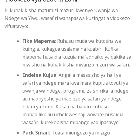
Ili kuhakikisha matumizi mazuri kwenye Uwanja wa
Ndege wa Yiwu, wasafiri wanapaswa kuzingatia vidokezo
vifuatavyo:
Fika Mapema
: Ruhusu muda wa kutosha wa
kuingia, kukagua usalama na kuabiri. Kufika
mapema husaidia kuzuia mafadhaiko ya dakika za
mwisho na kuhakikisha mwanzo mzuri wa safari.
Endelea Kujua
: Angalia masasisho ya hali ya
safari ya ndege mara kwa mara kupitia tovuti ya
uwanja wa ndege, programu za shirika la ndege
au maonyesho ya maelezo ya safari ya ndege
ndani ya kituo. Kukaa na habari kuhusu
mabadiliko au ucheleweshaji wowote husaidia
wasafiri kurekebisha mipango yao ipasavyo.
Pack Smart
: Fuata miongozo ya mizigo