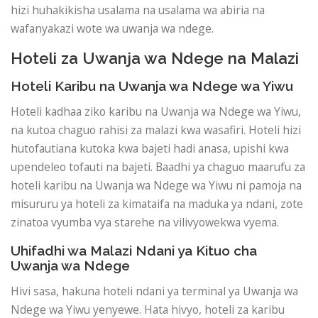
hizi huhakikisha usalama na usalama wa abiria na
wafanyakazi wote wa uwanja wa ndege.
Hoteli za Uwanja wa Ndege na Malazi
Hoteli Karibu na Uwanja wa Ndege wa Yiwu
Hoteli kadhaa ziko karibu na Uwanja wa Ndege wa Yiwu,
na kutoa chaguo rahisi za malazi kwa wasafiri. Hoteli hizi
hutofautiana kutoka kwa bajeti hadi anasa, upishi kwa
upendeleo tofauti na bajeti. Baadhi ya chaguo maarufu za
hoteli karibu na Uwanja wa Ndege wa Yiwu ni pamoja na
misururu ya hoteli za kimataifa na maduka ya ndani, zote
zinatoa vyumba vya starehe na vilivyowekwa vyema.
Uhifadhi wa Malazi Ndani ya Kituo cha
Uwanja wa Ndege
Hivi sasa, hakuna hoteli ndani ya terminal ya Uwanja wa
Ndege wa Yiwu yenyewe. Hata hivyo, hoteli za karibu