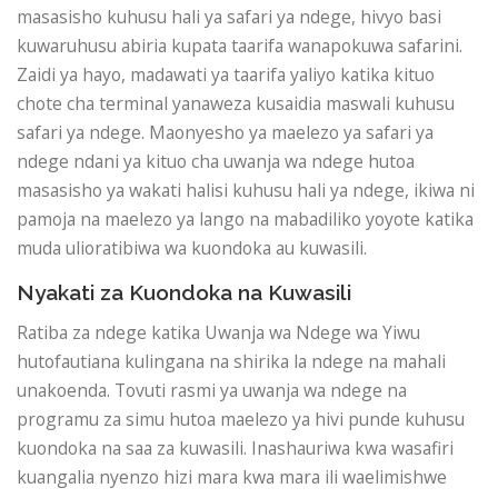
masasisho kuhusu hali ya safari ya ndege, hivyo basi
kuwaruhusu abiria kupata taarifa wanapokuwa safarini.
Zaidi ya hayo, madawati ya taarifa yaliyo katika kituo
chote cha terminal yanaweza kusaidia maswali kuhusu
safari ya ndege. Maonyesho ya maelezo ya safari ya
ndege ndani ya kituo cha uwanja wa ndege hutoa
masasisho ya wakati halisi kuhusu hali ya ndege, ikiwa ni
pamoja na maelezo ya lango na mabadiliko yoyote katika
muda ulioratibiwa wa kuondoka au kuwasili.
Nyakati za Kuondoka na Kuwasili
Ratiba za ndege katika Uwanja wa Ndege wa Yiwu
hutofautiana kulingana na shirika la ndege na mahali
unakoenda. Tovuti rasmi ya uwanja wa ndege na
programu za simu hutoa maelezo ya hivi punde kuhusu
kuondoka na saa za kuwasili. Inashauriwa kwa wasafiri
kuangalia nyenzo hizi mara kwa mara ili waelimishwe