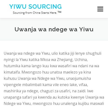
Skip to content
Menu
Huduma
Mji wa Yiwu
Blog
Kuhusu sisi
Uwanja wa ndege wa Yiwu
Wasiliana nasi
Uwanja wa ndege wa Yiwu, ulio katika jiji lenye shughuli
nyingi la Yiwu katika Mkoa wa Zhejiang, Uchina,
hutumika kama lango kuu kwa wasafiri wa ndani na wa
kimataifa. Mwongozo huu unatoa maelezo ya kina
kuhusu Uwanja wa Ndege wa Yiwu, unaojumuisha
vipengele mbalimbali kama vile eneo lake, vifaa,
mashirika ya ndege, chaguzi za usafiri, na zaidi. Iwe
unapanga safari ya kwenda au kutoka kwenye Uwanja wa
Ndege wa Yiwu, mwongozo huu unalenga kujibu maswali