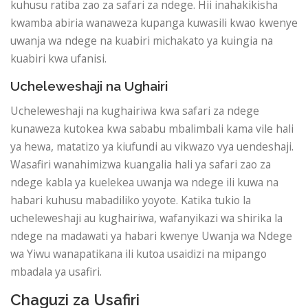
kuhusu ratiba zao za safari za ndege. Hii inahakikisha
kwamba abiria wanaweza kupanga kuwasili kwao kwenye
uwanja wa ndege na kuabiri michakato ya kuingia na
kuabiri kwa ufanisi.
Ucheleweshaji na Ughairi
Ucheleweshaji na kughairiwa kwa safari za ndege
kunaweza kutokea kwa sababu mbalimbali kama vile hali
ya hewa, matatizo ya kiufundi au vikwazo vya uendeshaji.
Wasafiri wanahimizwa kuangalia hali ya safari zao za
ndege kabla ya kuelekea uwanja wa ndege ili kuwa na
habari kuhusu mabadiliko yoyote. Katika tukio la
ucheleweshaji au kughairiwa, wafanyikazi wa shirika la
ndege na madawati ya habari kwenye Uwanja wa Ndege
wa Yiwu wanapatikana ili kutoa usaidizi na mipango
mbadala ya usafiri.
Chaguzi za Usafiri