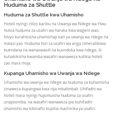
Huduma za Shuttle
Huduma za Shuttle kwa Uhamisho
Hoteli nyingi zilizo karibu na Uwanja wa Ndege wa Yiwu
hutoa huduma za usafiri wa haraka kwa wageni wao,
hivyo kurahisisha uhamishaji kati ya uwanja wa ndege na
malazi yao. Huduma hizi za usafiri wa anga zimeratibiwa
kuendana na wanaowasili na kuondoka kwa ndege, ili
kuhakikisha kwamba wasafiri wanaweza kufikia hoteli
zao mara moja.
Kupanga Uhamisho wa Uwanja wa Ndege
Uhamisho wa uwanja wa ndege au huduma za kuhamisha
zinaweza kupangwa kwa njia mbalimbali. Uhifadhi wa
hoteli mara nyingi hujumuisha huduma za usafiri
unapoomba, na wasafiri wanaweza pia kuhifadhi
uhamisho wa kibinafsi kupitia mashirika ya usafiri.