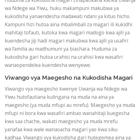
wa Ndege wa Yiwu, huku makampuni makubwa ya
kukodisha yanaendesha madawati ndani ya kituo hicho.
Kampuni hizi hutoa aina mbalimbali za magari ili kukidhi
mahitaji tofauti, kutoka kwa magari madogo kwa ajili ya
kuendesha jiji hadi magari makubwa kwa ajili ya usafiri
wa familia au madhumuni ya biashara. Huduma za
kukodisha gari hutoa urahisi na urahisi kwa wasafiri
wanaopendelea kuendesha wenyewe.
Viwango vya Maegesho na Kukodisha Magari
Viwango vya maegesho kwenye Uwanja wa Ndege wa
Yiwu hutofautiana kulingana na muda na aina ya
maegesho (ya muda mfupi au mrefu). Maegesho ya muda
mfupi ni bora kwa wasafiri ambao wanahitaji kuegesha
kwa saa chache, wakati maegesho ya muda mrefu
yanafaa kwa wale wanaoacha magari yao kwa siku
kadhaa. Viwango vya kukodisha gari hutegemea aina ya