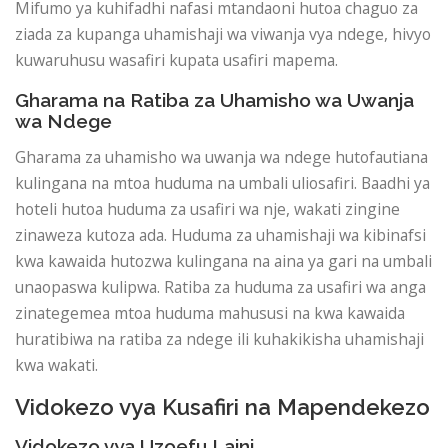
Mifumo ya kuhifadhi nafasi mtandaoni hutoa chaguo za
ziada za kupanga uhamishaji wa viwanja vya ndege, hivyo
kuwaruhusu wasafiri kupata usafiri mapema.
Gharama na Ratiba za Uhamisho wa Uwanja
wa Ndege
Gharama za uhamisho wa uwanja wa ndege hutofautiana
kulingana na mtoa huduma na umbali uliosafiri. Baadhi ya
hoteli hutoa huduma za usafiri wa nje, wakati zingine
zinaweza kutoza ada. Huduma za uhamishaji wa kibinafsi
kwa kawaida hutozwa kulingana na aina ya gari na umbali
unaopaswa kulipwa. Ratiba za huduma za usafiri wa anga
zinategemea mtoa huduma mahususi na kwa kawaida
huratibiwa na ratiba za ndege ili kuhakikisha uhamishaji
kwa wakati.
Vidokezo vya Kusafiri na Mapendekezo
Vidokezo vya Uzoefu Laini