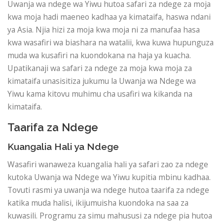
Uwanja wa ndege wa Yiwu hutoa safari za ndege za moja
kwa moja hadi maeneo kadhaa ya kimataifa, haswa ndani
ya Asia. Njia hizi za moja kwa moja ni za manufaa hasa
kwa wasafiri wa biashara na watalii, kwa kuwa hupunguza
muda wa kusafiri na kuondokana na haja ya kuacha.
Upatikanaji wa safari za ndege za moja kwa moja za
kimataifa unasisitiza jukumu la Uwanja wa Ndege wa
Yiwu kama kitovu muhimu cha usafiri wa kikanda na
kimataifa.
Taarifa za Ndege
Kuangalia Hali ya Ndege
Wasafiri wanaweza kuangalia hali ya safari zao za ndege
kutoka Uwanja wa Ndege wa Yiwu kupitia mbinu kadhaa.
Tovuti rasmi ya uwanja wa ndege hutoa taarifa za ndege
katika muda halisi, ikijumuisha kuondoka na saa za
kuwasili. Programu za simu mahususi za ndege pia hutoa