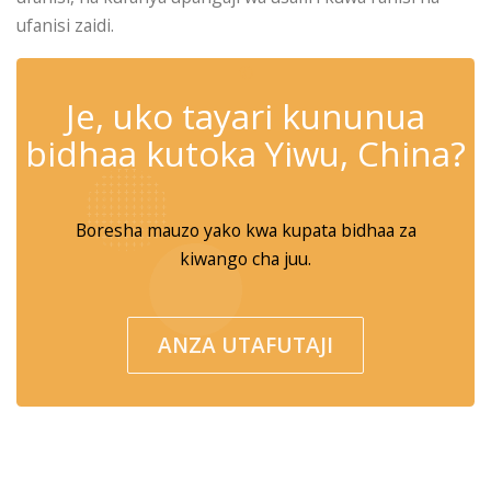
ufanisi zaidi.
✆
Je, uko tayari kununua
bidhaa kutoka Yiwu, China?
Boresha mauzo yako kwa kupata bidhaa za
kiwango cha juu.
ANZA UTAFUTAJI