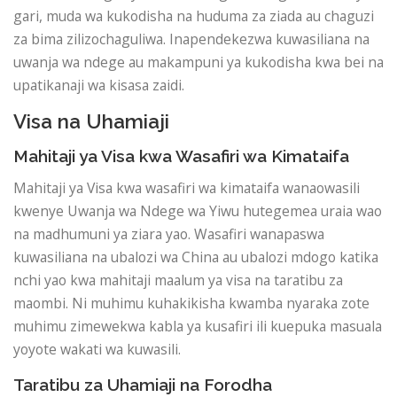
gari, muda wa kukodisha na huduma za ziada au chaguzi
za bima zilizochaguliwa. Inapendekezwa kuwasiliana na
uwanja wa ndege au makampuni ya kukodisha kwa bei na
upatikanaji wa kisasa zaidi.
Visa na Uhamiaji
Mahitaji ya Visa kwa Wasafiri wa Kimataifa
Mahitaji ya Visa kwa wasafiri wa kimataifa wanaowasili
kwenye Uwanja wa Ndege wa Yiwu hutegemea uraia wao
na madhumuni ya ziara yao. Wasafiri wanapaswa
kuwasiliana na ubalozi wa China au ubalozi mdogo katika
nchi yao kwa mahitaji maalum ya visa na taratibu za
maombi. Ni muhimu kuhakikisha kwamba nyaraka zote
muhimu zimewekwa kabla ya kusafiri ili kuepuka masuala
yoyote wakati wa kuwasili.
Taratibu za Uhamiaji na Forodha