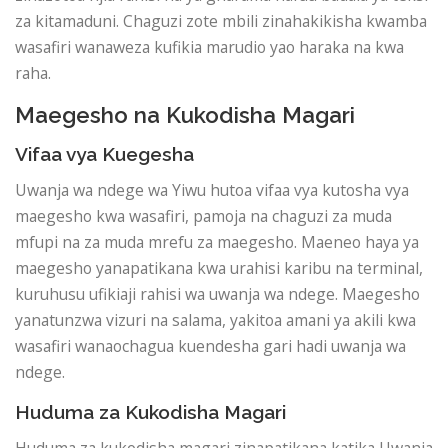
za kitamaduni. Chaguzi zote mbili zinahakikisha kwamba
wasafiri wanaweza kufikia marudio yao haraka na kwa
raha.
Maegesho na Kukodisha Magari
Vifaa vya Kuegesha
Uwanja wa ndege wa Yiwu hutoa vifaa vya kutosha vya
maegesho kwa wasafiri, pamoja na chaguzi za muda
mfupi na za muda mrefu za maegesho. Maeneo haya ya
maegesho yanapatikana kwa urahisi karibu na terminal,
kuruhusu ufikiaji rahisi wa uwanja wa ndege. Maegesho
yanatunzwa vizuri na salama, yakitoa amani ya akili kwa
wasafiri wanaochagua kuendesha gari hadi uwanja wa
ndege.
Huduma za Kukodisha Magari
Huduma za kukodisha magari zinapatikana katika Uwanja