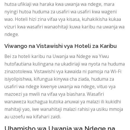
hutoa ufikiaji wa haraka kwa uwanja wa ndege, mara
nyingi hutoa huduma za usafiri wa usafiri kwa wageni
wao. Hoteli hizi zina vifaa vya kisasa, kuhakikisha kukaa
vizuri kwa wasafiri wanaohitaji kuwa karibu na uwanja wa
ndege.
Viwango na Vistawishi vya Hoteli za Karibu
Bei za hoteli karibu na Uwanja wa Ndege wa Yiwu
hutofautiana kulingana na ukadiriaji wa nyota na huduma
zinazotolewa. Vistawishi vya kawaida ni pamoja na Wi-Fi
isiyolipishwa, kifungua kinywa cha ziada, huduma za
usafiri wa ndege kwenye uwanja wa ndege, vituo vya
mazoezi ya mwili na vifaa vya biashara. Wasafiri
wanaweza kuchagua kutoka anuwai ya malazi ili kukidhi
mahitaji yao, iwe wanahitaji malazi rahisi ya usiku mmoja
au uzoefu wa kifahari zaidi.
Uhamisho wa Uwanja wa Ndege na