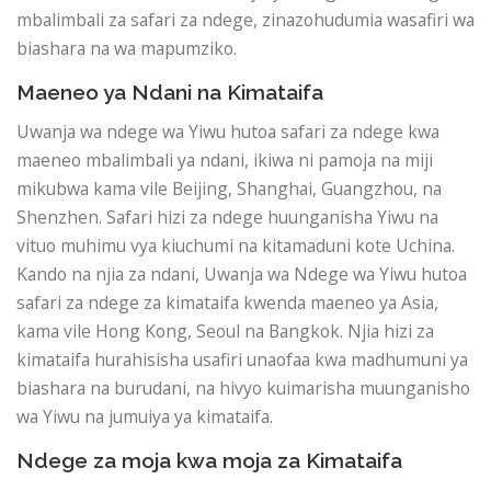
mbalimbali za safari za ndege, zinazohudumia wasafiri wa
biashara na wa mapumziko.
Maeneo ya Ndani na Kimataifa
Uwanja wa ndege wa Yiwu hutoa safari za ndege kwa
maeneo mbalimbali ya ndani, ikiwa ni pamoja na miji
mikubwa kama vile Beijing, Shanghai, Guangzhou, na
Shenzhen. Safari hizi za ndege huunganisha Yiwu na
vituo muhimu vya kiuchumi na kitamaduni kote Uchina.
Kando na njia za ndani, Uwanja wa Ndege wa Yiwu hutoa
safari za ndege za kimataifa kwenda maeneo ya Asia,
kama vile Hong Kong, Seoul na Bangkok. Njia hizi za
kimataifa hurahisisha usafiri unaofaa kwa madhumuni ya
biashara na burudani, na hivyo kuimarisha muunganisho
wa Yiwu na jumuiya ya kimataifa.
Ndege za moja kwa moja za Kimataifa