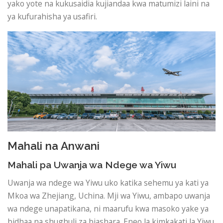
yako yote na kukusaidia kujiandaa kwa matumizi laini na
ya kufurahisha ya usafiri.
Mahali na Anwani
Mahali pa Uwanja wa Ndege wa Yiwu
Uwanja wa ndege wa Yiwu uko katika sehemu ya kati ya
Mkoa wa Zhejiang, Uchina. Mji wa Yiwu, ambapo uwanja
wa ndege unapatikana, ni maarufu kwa masoko yake ya
bidhaa na shughuli za biashara. Eneo la kimkakati la Yiwu