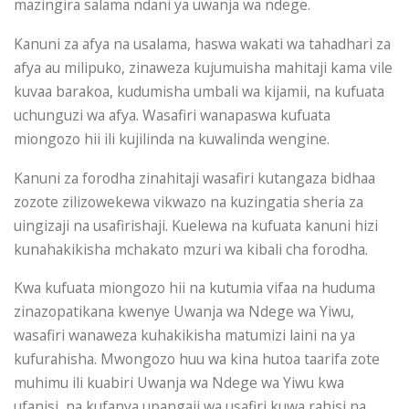
mazingira salama ndani ya uwanja wa ndege.
Kanuni za afya na usalama, haswa wakati wa tahadhari za
afya au milipuko, zinaweza kujumuisha mahitaji kama vile
kuvaa barakoa, kudumisha umbali wa kijamii, na kufuata
uchunguzi wa afya. Wasafiri wanapaswa kufuata
miongozo hii ili kujilinda na kuwalinda wengine.
Kanuni za forodha zinahitaji wasafiri kutangaza bidhaa
zozote zilizowekewa vikwazo na kuzingatia sheria za
uingizaji na usafirishaji. Kuelewa na kufuata kanuni hizi
kunahakikisha mchakato mzuri wa kibali cha forodha.
Kwa kufuata miongozo hii na kutumia vifaa na huduma
zinazopatikana kwenye Uwanja wa Ndege wa Yiwu,
wasafiri wanaweza kuhakikisha matumizi laini na ya
kufurahisha. Mwongozo huu wa kina hutoa taarifa zote
muhimu ili kuabiri Uwanja wa Ndege wa Yiwu kwa
ufanisi, na kufanya upangaji wa usafiri kuwa rahisi na