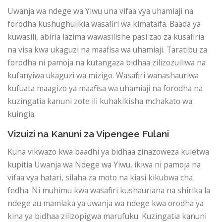
Uwanja wa ndege wa Yiwu una vifaa vya uhamiaji na
forodha kushughulikia wasafiri wa kimataifa. Baada ya
kuwasili, abiria lazima wawasilishe pasi zao za kusafiria
na visa kwa ukaguzi na maafisa wa uhamiaji. Taratibu za
forodha ni pamoja na kutangaza bidhaa zilizozuiliwa na
kufanyiwa ukaguzi wa mizigo. Wasafiri wanashauriwa
kufuata maagizo ya maafisa wa uhamiaji na forodha na
kuzingatia kanuni zote ili kuhakikisha mchakato wa
kuingia.
Vizuizi na Kanuni za Vipengee Fulani
Kuna vikwazo kwa baadhi ya bidhaa zinazoweza kuletwa
kupitia Uwanja wa Ndege wa Yiwu, ikiwa ni pamoja na
vifaa vya hatari, silaha za moto na kiasi kikubwa cha
fedha. Ni muhimu kwa wasafiri kushauriana na shirika la
ndege au mamlaka ya uwanja wa ndege kwa orodha ya
kina ya bidhaa zilizopigwa marufuku. Kuzingatia kanuni