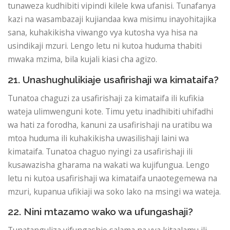
tunaweza kudhibiti vipindi kilele kwa ufanisi. Tunafanya
kazi na wasambazaji kujiandaa kwa misimu inayohitajika
sana, kuhakikisha viwango vya kutosha vya hisa na
usindikaji mzuri. Lengo letu ni kutoa huduma thabiti
mwaka mzima, bila kujali kiasi cha agizo.
21. Unashughulikiaje usafirishaji wa kimataifa?
Tunatoa chaguzi za usafirishaji za kimataifa ili kufikia
wateja ulimwenguni kote. Timu yetu inadhibiti uhifadhi
wa hati za forodha, kanuni za usafirishaji na uratibu wa
mtoa huduma ili kuhakikisha uwasilishaji laini wa
kimataifa. Tunatoa chaguo nyingi za usafirishaji ili
kusawazisha gharama na wakati wa kujifungua. Lengo
letu ni kutoa usafirishaji wa kimataifa unaotegemewa na
mzuri, kupanua ufikiaji wa soko lako na msingi wa wateja.
22. Nini mtazamo wako wa ufungashaji?