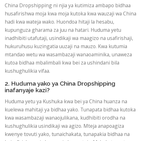
China Dropshipping ni njia ya kutimiza ambapo bidhaa
husafirishwa moja kwa moja kutoka kwa wauzaji wa China
hadi kwa wateja wako. Huondoa hitaji la hesabu,
kupunguza gharama za juu na hatari. Huduma yetu
inadhibiti utafutaji, usindikaji wa maagizo na usafirishaji,
hukuruhusu kuzingatia uuzaji na mauzo. Kwa kutumia
mtandao wetu wa wasambazaji wanaoaminika, unaweza
kutoa bidhaa mbalimbali kwa bei za ushindani bila
kushughulikia vifaa.
2. Huduma yako ya China Dropshipping
inafanyaje kazi?
Huduma yetu ya Kushuka kwa bei ya China huanza na
kuelewa mahitaji ya bidhaa yako. Tunapata bidhaa kutoka
kwa wasambazaji wanaojulikana, kudhibiti orodha na
kushughulikia usindikaji wa agizo. Mteja anapoagiza
kwenye tovuti yako, tunaichakata, tunapakia bidhaa na