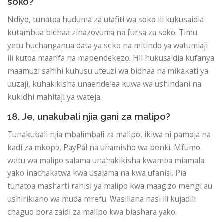
soko?
Ndiyo, tunatoa huduma za utafiti wa soko ili kukusaidia
kutambua bidhaa zinazovuma na fursa za soko. Timu
yetu huchanganua data ya soko na mitindo ya watumiaji
ili kutoa maarifa na mapendekezo. Hii hukusaidia kufanya
maamuzi sahihi kuhusu uteuzi wa bidhaa na mikakati ya
uuzaji, kuhakikisha unaendelea kuwa wa ushindani na
kukidhi mahitaji ya wateja.
18. Je, unakubali njia gani za malipo?
Tunakubali njia mbalimbali za malipo, ikiwa ni pamoja na
kadi za mkopo, PayPal na uhamisho wa benki. Mfumo
wetu wa malipo salama unahakikisha kwamba miamala
yako inachakatwa kwa usalama na kwa ufanisi. Pia
tunatoa masharti rahisi ya malipo kwa maagizo mengi au
ushirikiano wa muda mrefu. Wasiliana nasi ili kujadili
chaguo bora zaidi za malipo kwa biashara yako.