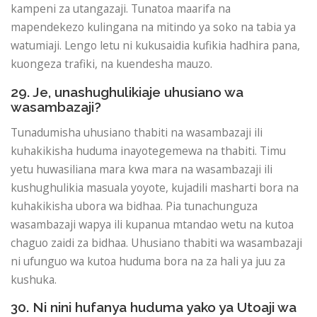
kampeni za utangazaji. Tunatoa maarifa na
mapendekezo kulingana na mitindo ya soko na tabia ya
watumiaji. Lengo letu ni kukusaidia kufikia hadhira pana,
kuongeza trafiki, na kuendesha mauzo.
29. Je, unashughulikiaje uhusiano wa
wasambazaji?
Tunadumisha uhusiano thabiti na wasambazaji ili
kuhakikisha huduma inayotegemewa na thabiti. Timu
yetu huwasiliana mara kwa mara na wasambazaji ili
kushughulikia masuala yoyote, kujadili masharti bora na
kuhakikisha ubora wa bidhaa. Pia tunachunguza
wasambazaji wapya ili kupanua mtandao wetu na kutoa
chaguo zaidi za bidhaa. Uhusiano thabiti wa wasambazaji
ni ufunguo wa kutoa huduma bora na za hali ya juu za
kushuka.
30. Ni nini hufanya huduma yako ya Utoaji wa