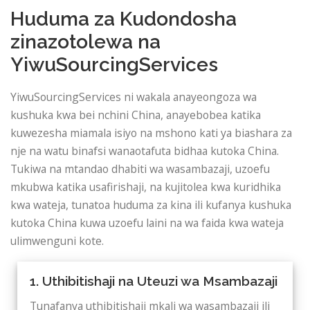
Huduma za Kudondosha
zinazotolewa na
YiwuSourcingServices
YiwuSourcingServices ni wakala anayeongoza wa
kushuka kwa bei nchini China, anayebobea katika
kuwezesha miamala isiyo na mshono kati ya biashara za
nje na watu binafsi wanaotafuta bidhaa kutoka China.
Tukiwa na mtandao dhabiti wa wasambazaji, uzoefu
mkubwa katika usafirishaji, na kujitolea kwa kuridhika
kwa wateja, tunatoa huduma za kina ili kufanya kushuka
kutoka China kuwa uzoefu laini na wa faida kwa wateja
ulimwenguni kote.
1. Uthibitishaji na Uteuzi wa Msambazaji
Tunafanya uthibitishaji mkali wa wasambazaji ili