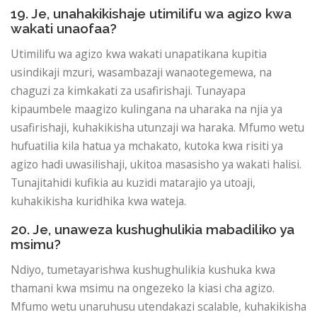
19. Je, unahakikishaje utimilifu wa agizo kwa
wakati unaofaa?
Utimilifu wa agizo kwa wakati unapatikana kupitia
usindikaji mzuri, wasambazaji wanaotegemewa, na
chaguzi za kimkakati za usafirishaji. Tunayapa
kipaumbele maagizo kulingana na uharaka na njia ya
usafirishaji, kuhakikisha utunzaji wa haraka. Mfumo wetu
hufuatilia kila hatua ya mchakato, kutoka kwa risiti ya
agizo hadi uwasilishaji, ukitoa masasisho ya wakati halisi.
Tunajitahidi kufikia au kuzidi matarajio ya utoaji,
kuhakikisha kuridhika kwa wateja.
20. Je, unaweza kushughulikia mabadiliko ya
msimu?
Ndiyo, tumetayarishwa kushughulikia kushuka kwa
thamani kwa msimu na ongezeko la kiasi cha agizo.
Mfumo wetu unaruhusu utendakazi scalable, kuhakikisha