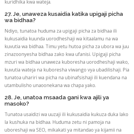
kuridhika kwa wateja.
27. Je, unaweza kusaidia katika upigaji picha
wa bidhaa?
Ndiyo, tunatoa huduma za upigaji picha za bidhaa ili
kukusaidia kuunda uorodheshaji wa kitaalamu na wa
kuvutia wa bidhaa. Timu yetu hutoa picha za ubora wa juu
zinazoonyesha bidhaa zako kwa ufanisi. Upigaji picha
mzuri wa bidhaa unaweza kuboresha uorodheshaji wako,
kuvutia wateja na kuboresha viwango vya ubadilishaji. Pia
tunatoa uhariri wa picha na ubinafsishaji ili kuendana na
utambulisho unaoonekana wa chapa yako.
28. Je, unatoa msaada gani kwa ajili ya
masoko?
Tunatoa usaidizi wa uuzaji ili kukusaidia kukuza duka lako
la kushuka na bidhaa. Huduma zetu ni pamoja na
uboreshaji wa SEO, mikakati ya mitandao ya kijamii na