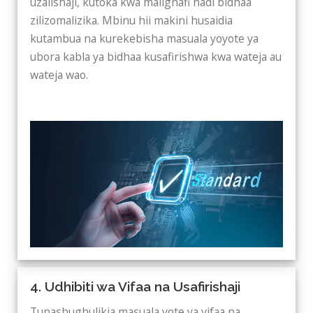
uzalishaji, kutoka kwa malighafi hadi bidhaa
zilizomalizika. Mbinu hii makini husaidia
kutambua na kurekebisha masuala yoyote ya
ubora kabla ya bidhaa kusafirishwa kwa wateja au
wateja wao.
4. Udhibiti wa Vifaa na Usafirishaji
Tunashughulikia masuala yote ya vifaa na