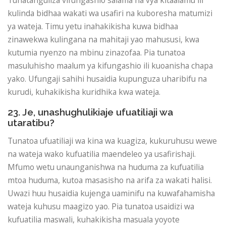
Tunatanguliza vifungashio salama na vya kitaalamu ili
kulinda bidhaa wakati wa usafiri na kuboresha matumizi
ya wateja. Timu yetu inahakikisha kuwa bidhaa
zinawekwa kulingana na mahitaji yao mahususi, kwa
kutumia nyenzo na mbinu zinazofaa. Pia tunatoa
masuluhisho maalum ya kifungashio ili kuoanisha chapa
yako. Ufungaji sahihi husaidia kupunguza uharibifu na
kurudi, kuhakikisha kuridhika kwa wateja.
23. Je, unashughulikiaje ufuatiliaji wa
utaratibu?
Tunatoa ufuatiliaji wa kina wa kuagiza, kukuruhusu wewe
na wateja wako kufuatilia maendeleo ya usafirishaji.
Mfumo wetu unaunganishwa na huduma za kufuatilia
mtoa huduma, kutoa masasisho na arifa za wakati halisi.
Uwazi huu husaidia kujenga uaminifu na kuwafahamisha
wateja kuhusu maagizo yao. Pia tunatoa usaidizi wa
kufuatilia maswali, kuhakikisha masuala yoyote