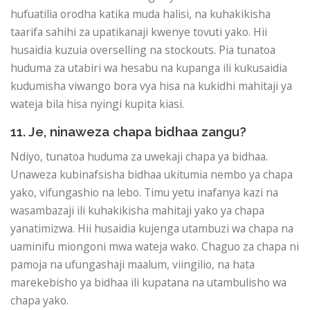
hufuatilia orodha katika muda halisi, na kuhakikisha
taarifa sahihi za upatikanaji kwenye tovuti yako. Hii
husaidia kuzuia overselling na stockouts. Pia tunatoa
huduma za utabiri wa hesabu na kupanga ili kukusaidia
kudumisha viwango bora vya hisa na kukidhi mahitaji ya
wateja bila hisa nyingi kupita kiasi.
11. Je, ninaweza chapa bidhaa zangu?
Ndiyo, tunatoa huduma za uwekaji chapa ya bidhaa.
Unaweza kubinafsisha bidhaa ukitumia nembo ya chapa
yako, vifungashio na lebo. Timu yetu inafanya kazi na
wasambazaji ili kuhakikisha mahitaji yako ya chapa
yanatimizwa. Hii husaidia kujenga utambuzi wa chapa na
uaminifu miongoni mwa wateja wako. Chaguo za chapa ni
pamoja na ufungashaji maalum, viingilio, na hata
marekebisho ya bidhaa ili kupatana na utambulisho wa
chapa yako.