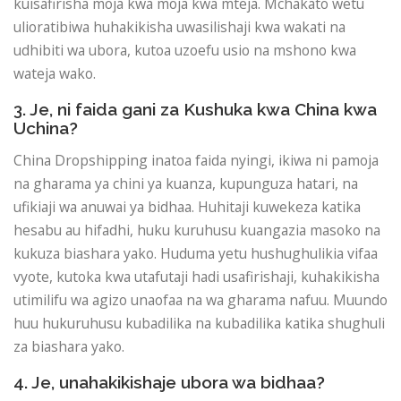
kuisafirisha moja kwa moja kwa mteja. Mchakato wetu
ulioratibiwa huhakikisha uwasilishaji kwa wakati na
udhibiti wa ubora, kutoa uzoefu usio na mshono kwa
wateja wako.
3. Je, ni faida gani za Kushuka kwa China kwa
Uchina?
China Dropshipping inatoa faida nyingi, ikiwa ni pamoja
na gharama ya chini ya kuanza, kupunguza hatari, na
ufikiaji wa anuwai ya bidhaa. Huhitaji kuwekeza katika
hesabu au hifadhi, huku kuruhusu kuangazia masoko na
kukuza biashara yako. Huduma yetu hushughulikia vifaa
vyote, kutoka kwa utafutaji hadi usafirishaji, kuhakikisha
utimilifu wa agizo unaofaa na wa gharama nafuu. Muundo
huu hukuruhusu kubadilika na kubadilika katika shughuli
za biashara yako.
4. Je, unahakikishaje ubora wa bidhaa?