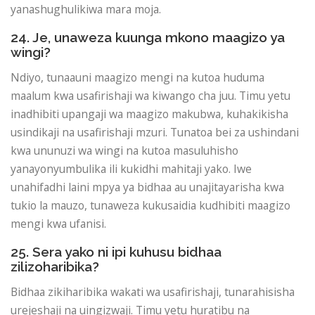
yanashughulikiwa mara moja.
24. Je, unaweza kuunga mkono maagizo ya
wingi?
Ndiyo, tunaauni maagizo mengi na kutoa huduma
maalum kwa usafirishaji wa kiwango cha juu. Timu yetu
inadhibiti upangaji wa maagizo makubwa, kuhakikisha
usindikaji na usafirishaji mzuri. Tunatoa bei za ushindani
kwa ununuzi wa wingi na kutoa masuluhisho
yanayonyumbulika ili kukidhi mahitaji yako. Iwe
unahifadhi laini mpya ya bidhaa au unajitayarisha kwa
tukio la mauzo, tunaweza kukusaidia kudhibiti maagizo
mengi kwa ufanisi.
25. Sera yako ni ipi kuhusu bidhaa
zilizoharibika?
Bidhaa zikiharibika wakati wa usafirishaji, tunarahisisha
urejeshaji na uingizwaji. Timu yetu huratibu na