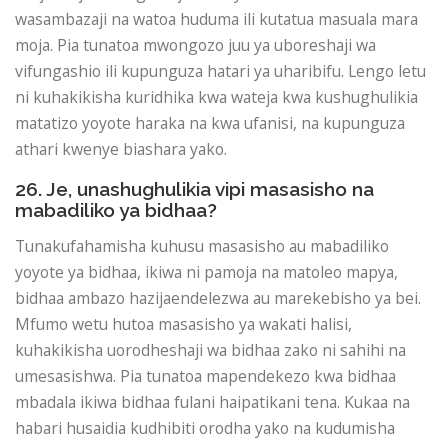
wasambazaji na watoa huduma ili kutatua masuala mara
moja. Pia tunatoa mwongozo juu ya uboreshaji wa
vifungashio ili kupunguza hatari ya uharibifu. Lengo letu
ni kuhakikisha kuridhika kwa wateja kwa kushughulikia
matatizo yoyote haraka na kwa ufanisi, na kupunguza
athari kwenye biashara yako.
26. Je, unashughulikia vipi masasisho na
mabadiliko ya bidhaa?
Tunakufahamisha kuhusu masasisho au mabadiliko
yoyote ya bidhaa, ikiwa ni pamoja na matoleo mapya,
bidhaa ambazo hazijaendelezwa au marekebisho ya bei.
Mfumo wetu hutoa masasisho ya wakati halisi,
kuhakikisha uorodheshaji wa bidhaa zako ni sahihi na
umesasishwa. Pia tunatoa mapendekezo kwa bidhaa
mbadala ikiwa bidhaa fulani haipatikani tena. Kukaa na
habari husaidia kudhibiti orodha yako na kudumisha