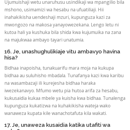
Ujumuishaji wetu unaruhusu usindikaji wa mpangilio bila
mshono, usimamizi wa hesabu na ufuatiliaji. Hii
inahakikisha uendeshaji mzuri, kupunguza kazi za
mwongozo na makosa yanayowezekana. Lengo letu ni
kutoa hali ya kushuka bila shida kwa kujumuika na zana
na majukwaa ambayo tayari unatumia.
16. Je, unashughulikiaje vitu ambavyo havina
hisa?
Bidhaa inapoisha, tunakuarifu mara moja na kukupa
bidhaa au suluhisho mbadala. Tunafanya kazi kwa karibu
na wasambazaji ili kurejesha bidhaa haraka
iwezekanavyo. Mfumo wetu pia hutoa arifa za hesabu,
kukusaidia kukaa mbele ya kuisha kwa bidhaa. Tunalenga
kupunguza kukatizwa na kuhakikisha wateja wako
wanaweza kupata kile wanachotafuta kila wakati.
17. Je, unaweza kusaidia katika utafiti wa