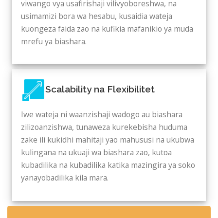
viwango vya usafirishaji vilivyoboreshwa, na
usimamizi bora wa hesabu, kusaidia wateja
kuongeza faida zao na kufikia mafanikio ya muda
mrefu ya biashara.
Scalability na Flexibilitet
Iwe wateja ni waanzishaji wadogo au biashara
zilizoanzishwa, tunaweza kurekebisha huduma
zake ili kukidhi mahitaji yao mahususi na ukubwa
kulingana na ukuaji wa biashara zao, kutoa
kubadilika na kubadilika katika mazingira ya soko
yanayobadilika kila mara.
✆