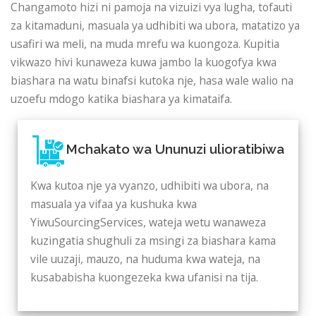
Changamoto hizi ni pamoja na vizuizi vya lugha, tofauti
za kitamaduni, masuala ya udhibiti wa ubora, matatizo ya
usafiri wa meli, na muda mrefu wa kuongoza. Kupitia
vikwazo hivi kunaweza kuwa jambo la kuogofya kwa
biashara na watu binafsi kutoka nje, hasa wale walio na
uzoefu mdogo katika biashara ya kimataifa.
Mchakato wa Ununuzi ulioratibiwa
Kwa kutoa nje ya vyanzo, udhibiti wa ubora, na
masuala ya vifaa ya kushuka kwa
YiwuSourcingServices, wateja wetu wanaweza
kuzingatia shughuli za msingi za biashara kama
vile uuzaji, mauzo, na huduma kwa wateja, na
kusababisha kuongezeka kwa ufanisi na tija.