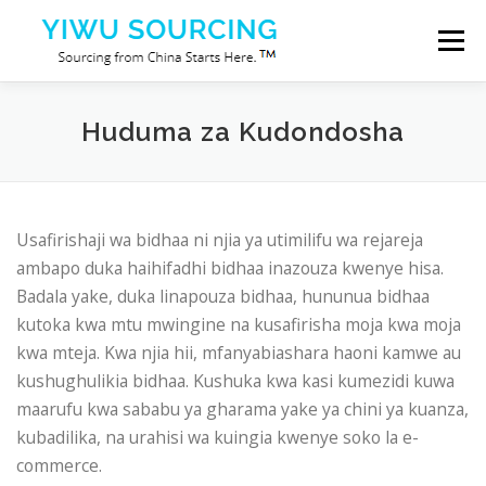
Skip to content
Menu
Huduma
Mji wa Yiwu
Blog
Kuhusu sisi
Huduma za Kudondosha
Wasiliana nasi
Usafirishaji wa bidhaa ni njia ya utimilifu wa rejareja
ambapo duka haihifadhi bidhaa inazouza kwenye hisa.
Badala yake, duka linapouza bidhaa, hununua bidhaa
kutoka kwa mtu mwingine na kusafirisha moja kwa moja
kwa mteja. Kwa njia hii, mfanyabiashara haoni kamwe au
kushughulikia bidhaa. Kushuka kwa kasi kumezidi kuwa
maarufu kwa sababu ya gharama yake ya chini ya kuanza,
kubadilika, na urahisi wa kuingia kwenye soko la e-
commerce.