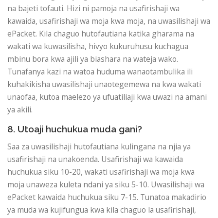
na bajeti tofauti. Hizi ni pamoja na usafirishaji wa
kawaida, usafirishaji wa moja kwa moja, na uwasilishaji wa
ePacket. Kila chaguo hutofautiana katika gharama na
wakati wa kuwasilisha, hivyo kukuruhusu kuchagua
mbinu bora kwa ajili ya biashara na wateja wako.
Tunafanya kazi na watoa huduma wanaotambulika ili
kuhakikisha uwasilishaji unaotegemewa na kwa wakati
unaofaa, kutoa maelezo ya ufuatiliaji kwa uwazi na amani
ya akili.
8. Utoaji huchukua muda gani?
Saa za uwasilishaji hutofautiana kulingana na njia ya
usafirishaji na unakoenda. Usafirishaji wa kawaida
huchukua siku 10-20, wakati usafirishaji wa moja kwa
moja unaweza kuleta ndani ya siku 5-10. Uwasilishaji wa
ePacket kawaida huchukua siku 7-15. Tunatoa makadirio
ya muda wa kujifungua kwa kila chaguo la usafirishaji,