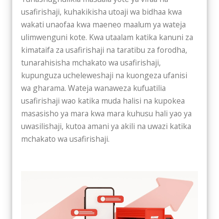
usafirishaji, kuhakikisha utoaji wa bidhaa kwa
wakati unaofaa kwa maeneo maalum ya wateja
ulimwenguni kote. Kwa utaalam katika kanuni za
kimataifa za usafirishaji na taratibu za forodha,
tunarahisisha mchakato wa usafirishaji,
kupunguza ucheleweshaji na kuongeza ufanisi
wa gharama. Wateja wanaweza kufuatilia
usafirishaji wao katika muda halisi na kupokea
masasisho ya mara kwa mara kuhusu hali yao ya
uwasilishaji, kutoa amani ya akili na uwazi katika
mchakato wa usafirishaji.