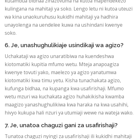
kutambua bidhaa zinazovuma na kutoa mapendekezo
kulingana na mahitaji ya soko. Lengo letu ni kutoa uteuzi
wa kina unaokuruhusu kukidhi mahitaji ya hadhira
unayolenga na uendelee kuwa na ushindani kwenye
soko.
6. Je, unashughulikiaje usindikaji wa agizo?
Uchakataji wa agizo unaratibiwa na kuendeshwa
kiotomatiki kupitia mfumo wetu. Mteja anapoagiza
kwenye tovuti yako, maelezo ya agizo yanatumwa
kiotomatiki kwa timu yetu. Kisha tunachakata agizo,
kufunga bidhaa, na kupanga kwa usafirishaji. Mfumo
wetu mzuri wa kuchakata agizo huhakikisha kwamba
maagizo yanashughulikiwa kwa haraka na kwa usahihi,
hivyo kukupa hali nzuri ya utumiaji wewe na wateja wako.
7. Je, unatoa chaguzi gani za usafirishaji?
Tunatoa chaguzi nyingi za usafirishaji ili kukidhi mahitaji