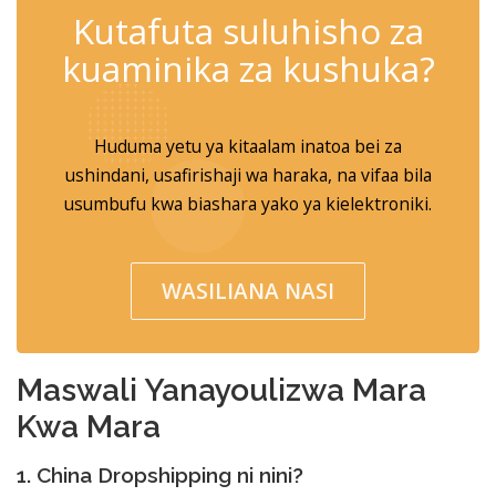
Kutafuta suluhisho za
kuaminika za kushuka?
Huduma yetu ya kitaalam inatoa bei za
ushindani, usafirishaji wa haraka, na vifaa bila
usumbufu kwa biashara yako ya kielektroniki.
WASILIANA NASI
Maswali Yanayoulizwa Mara
Kwa Mara
1. China Dropshipping ni nini?