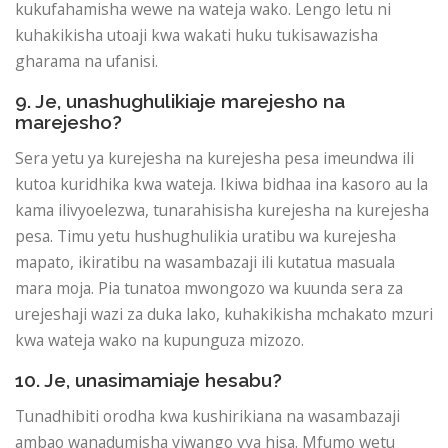
kukufahamisha wewe na wateja wako. Lengo letu ni
kuhakikisha utoaji kwa wakati huku tukisawazisha
gharama na ufanisi.
9. Je, unashughulikiaje marejesho na
marejesho?
Sera yetu ya kurejesha na kurejesha pesa imeundwa ili
kutoa kuridhika kwa wateja. Ikiwa bidhaa ina kasoro au la
kama ilivyoelezwa, tunarahisisha kurejesha na kurejesha
pesa. Timu yetu hushughulikia uratibu wa kurejesha
mapato, ikiratibu na wasambazaji ili kutatua masuala
mara moja. Pia tunatoa mwongozo wa kuunda sera za
urejeshaji wazi za duka lako, kuhakikisha mchakato mzuri
kwa wateja wako na kupunguza mizozo.
10. Je, unasimamiaje hesabu?
Tunadhibiti orodha kwa kushirikiana na wasambazaji
ambao wanadumisha viwango vya hisa. Mfumo wetu