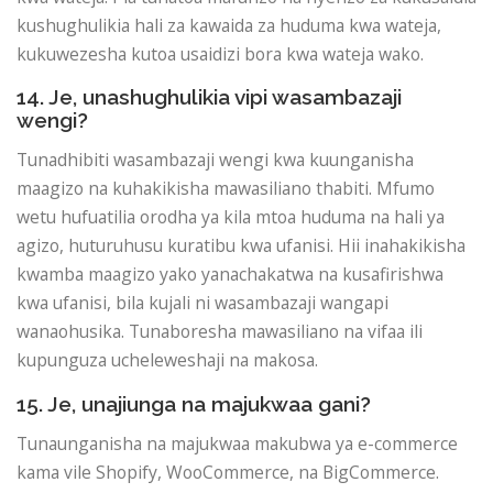
kushughulikia hali za kawaida za huduma kwa wateja,
kukuwezesha kutoa usaidizi bora kwa wateja wako.
14. Je, unashughulikia vipi wasambazaji
wengi?
Tunadhibiti wasambazaji wengi kwa kuunganisha
maagizo na kuhakikisha mawasiliano thabiti. Mfumo
wetu hufuatilia orodha ya kila mtoa huduma na hali ya
agizo, huturuhusu kuratibu kwa ufanisi. Hii inahakikisha
kwamba maagizo yako yanachakatwa na kusafirishwa
kwa ufanisi, bila kujali ni wasambazaji wangapi
wanaohusika. Tunaboresha mawasiliano na vifaa ili
kupunguza ucheleweshaji na makosa.
15. Je, unajiunga na majukwaa gani?
Tunaunganisha na majukwaa makubwa ya e-commerce
kama vile Shopify, WooCommerce, na BigCommerce.