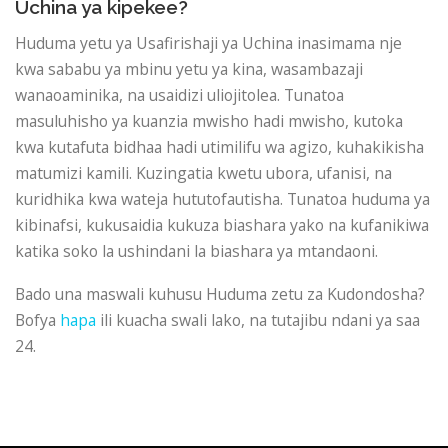
Uchina ya kipekee?
Huduma yetu ya Usafirishaji ya Uchina inasimama nje
kwa sababu ya mbinu yetu ya kina, wasambazaji
wanaoaminika, na usaidizi uliojitolea. Tunatoa
masuluhisho ya kuanzia mwisho hadi mwisho, kutoka
kwa kutafuta bidhaa hadi utimilifu wa agizo, kuhakikisha
matumizi kamili. Kuzingatia kwetu ubora, ufanisi, na
kuridhika kwa wateja hututofautisha. Tunatoa huduma ya
kibinafsi, kukusaidia kukuza biashara yako na kufanikiwa
katika soko la ushindani la biashara ya mtandaoni.
Bado una maswali kuhusu Huduma zetu za Kudondosha?
Bofya
hapa
ili kuacha swali lako, na tutajibu ndani ya saa
24.