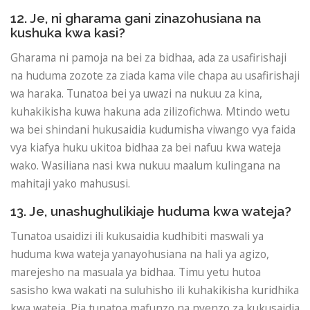
12. Je, ni gharama gani zinazohusiana na
kushuka kwa kasi?
Gharama ni pamoja na bei za bidhaa, ada za usafirishaji
na huduma zozote za ziada kama vile chapa au usafirishaji
wa haraka. Tunatoa bei ya uwazi na nukuu za kina,
kuhakikisha kuwa hakuna ada zilizofichwa. Mtindo wetu
wa bei shindani hukusaidia kudumisha viwango vya faida
vya kiafya huku ukitoa bidhaa za bei nafuu kwa wateja
wako. Wasiliana nasi kwa nukuu maalum kulingana na
mahitaji yako mahususi.
13. Je, unashughulikiaje huduma kwa wateja?
Tunatoa usaidizi ili kukusaidia kudhibiti maswali ya
huduma kwa wateja yanayohusiana na hali ya agizo,
marejesho na masuala ya bidhaa. Timu yetu hutoa
sasisho kwa wakati na suluhisho ili kuhakikisha kuridhika
kwa wateja. Pia tunatoa mafunzo na nyenzo za kukusaidia