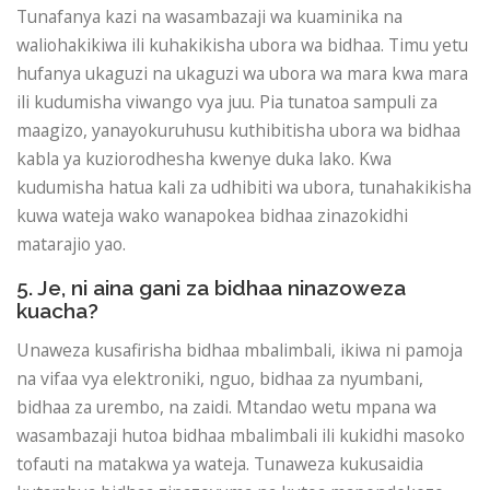
Tunafanya kazi na wasambazaji wa kuaminika na
waliohakikiwa ili kuhakikisha ubora wa bidhaa. Timu yetu
hufanya ukaguzi na ukaguzi wa ubora wa mara kwa mara
ili kudumisha viwango vya juu. Pia tunatoa sampuli za
maagizo, yanayokuruhusu kuthibitisha ubora wa bidhaa
kabla ya kuziorodhesha kwenye duka lako. Kwa
kudumisha hatua kali za udhibiti wa ubora, tunahakikisha
kuwa wateja wako wanapokea bidhaa zinazokidhi
matarajio yao.
5. Je, ni aina gani za bidhaa ninazoweza
kuacha?
Unaweza kusafirisha bidhaa mbalimbali, ikiwa ni pamoja
na vifaa vya elektroniki, nguo, bidhaa za nyumbani,
bidhaa za urembo, na zaidi. Mtandao wetu mpana wa
wasambazaji hutoa bidhaa mbalimbali ili kukidhi masoko
tofauti na matakwa ya wateja. Tunaweza kukusaidia