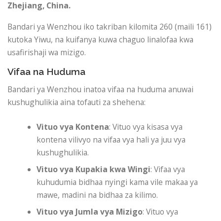
Zhejiang, China.
Bandari ya Wenzhou iko takriban kilomita 260 (maili 161)
kutoka Yiwu, na kuifanya kuwa chaguo linalofaa kwa
usafirishaji wa mizigo.
Vifaa na Huduma
Bandari ya Wenzhou inatoa vifaa na huduma anuwai
kushughulikia aina tofauti za shehena:
Vituo vya Kontena
: Vituo vya kisasa vya
kontena vilivyo na vifaa vya hali ya juu vya
kushughulikia.
Vituo vya Kupakia kwa Wingi
: Vifaa vya
kuhudumia bidhaa nyingi kama vile makaa ya
mawe, madini na bidhaa za kilimo.
Vituo vya Jumla vya Mizigo
: Vituo vya