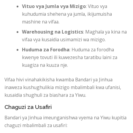
Vituo vya Jumla vya Mizigo
: Vituo vya
kuhudumia shehena ya jumla, ikijumuisha
mashine na vifaa.
Warehousing na Logistics
: Maghala ya kina na
vifaa vya kusaidia usimamizi wa mizigo.
Huduma za Forodha
: Huduma za forodha
kwenye tovuti ili kuwezesha taratibu laini za
kuagiza na kuuza nje.
Vifaa hivi vinahakikisha kwamba Bandari ya Jinhua
inaweza kushughulikia mizigo mbalimbali kwa ufanisi,
kusaidia shughuli za biashara za Yiwu.
Chaguzi za Usafiri
Bandari ya Jinhua imeunganishwa vyema na Yiwu kupitia
chaguzi mbalimbali za usafiri: