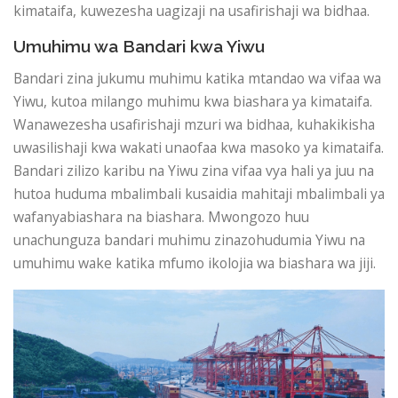
kimataifa, kuwezesha uagizaji na usafirishaji wa bidhaa.
Umuhimu wa Bandari kwa Yiwu
Bandari zina jukumu muhimu katika mtandao wa vifaa wa
Yiwu, kutoa milango muhimu kwa biashara ya kimataifa.
Wanawezesha usafirishaji mzuri wa bidhaa, kuhakikisha
uwasilishaji kwa wakati unaofaa kwa masoko ya kimataifa.
Bandari zilizo karibu na Yiwu zina vifaa vya hali ya juu na
hutoa huduma mbalimbali kusaidia mahitaji mbalimbali ya
wafanyabiashara na biashara. Mwongozo huu
unachunguza bandari muhimu zinazohudumia Yiwu na
umuhimu wake katika mfumo ikolojia wa biashara wa jiji.