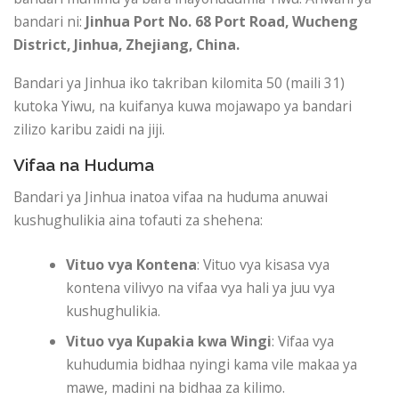
bandari ni:
Jinhua Port
No. 68 Port Road, Wucheng
District, Jinhua, Zhejiang, China.
Bandari ya Jinhua iko takriban kilomita 50 (maili 31)
kutoka Yiwu, na kuifanya kuwa mojawapo ya bandari
zilizo karibu zaidi na jiji.
Vifaa na Huduma
Bandari ya Jinhua inatoa vifaa na huduma anuwai
kushughulikia aina tofauti za shehena:
Vituo vya Kontena
: Vituo vya kisasa vya
kontena vilivyo na vifaa vya hali ya juu vya
kushughulikia.
Vituo vya Kupakia kwa Wingi
: Vifaa vya
kuhudumia bidhaa nyingi kama vile makaa ya
mawe, madini na bidhaa za kilimo.