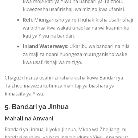
kwa moja kati ya Yiwu na Bandari ya Taizhou,
kuwezesha usafirishaji wa mizigo kwa ufanisi.
Reli
: Miunganisho ya reli huhakikisha usafirishaji
wa bidhaa kwa wakati unaofaa na wa kuaminika
kati ya Yiwu na bandari.
Inland Waterways
: Ukaribu wa bandari na njia
za maji za ndani huongeza muunganisho wake
kwa usafirishaji wa mizigo.
Chaguzi hizi za usafiri zinahakikisha kuwa Bandari ya
Taizhou inaweza kutimiza mahitaji ya biashara ya
kimataifa ya Yiwu.
5. Bandari ya Jinhua
Mahali na Anwani
Bandari ya Jinhua, iliyoko Jinhua, Mkoa wa Zhejiang, ni
bandari muhimu ya bara inayohudumia Yiwu. Anwani ya