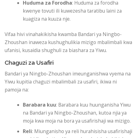
Huduma za Forodha
: Huduma za forodha
kwenye tovuti ili kuwezesha taratibu laini za
kuagiza na kuuza nje.
Vifaa hivi vinahakikisha kwamba Bandari ya Ningbo-
Zhoushan inaweza kushughulikia mizigo mbalimbali kwa
ufanisi, kusaidia shughuli za biashara za Yiwu.
Chaguzi za Usafiri
Bandari ya Ningbo-Zhoushan imeunganishwa vyema na
Yiwu kupitia chaguzi mbalimbali za usafiri, ikiwa ni
pamoja na:
Barabara kuu
: Barabara kuu huunganisha Yiwu
na Bandari ya Ningbo-Zhoushan, kutoa njia ya
moja kwa moja na bora ya usafirishaji wa mizigo.
Reli
: Miunganisho ya reli hurahisisha usafirishaji