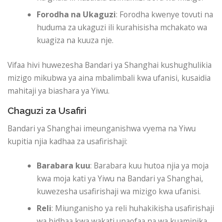
Forodha na Ukaguzi
: Forodha kwenye tovuti na
huduma za ukaguzi ili kurahisisha mchakato wa
kuagiza na kuuza nje.
Vifaa hivi huwezesha Bandari ya Shanghai kushughulikia
mizigo mikubwa ya aina mbalimbali kwa ufanisi, kusaidia
mahitaji ya biashara ya Yiwu.
Chaguzi za Usafiri
Bandari ya Shanghai imeunganishwa vyema na Yiwu
kupitia njia kadhaa za usafirishaji:
Barabara kuu
: Barabara kuu hutoa njia ya moja
kwa moja kati ya Yiwu na Bandari ya Shanghai,
kuwezesha usafirishaji wa mizigo kwa ufanisi.
Reli
: Miunganisho ya reli huhakikisha usafirishaji
wa bidhaa kwa wakati unaofaa na wa kuaminika