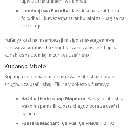
upakuaji na uhifadhi wa bidhaa.
Uondoaji wa Forodha
: Kusaidia na taratibu za
forodha ili kuwezesha taratibu laini za kuagiza na
kuuza nje.
Kufanya kazi na msambazaji mizigo anayetegemewa
kunaweza kurahisisha shughuli zako za usafirishaji na
kuhakikisha utumiaji mzuri wa usafirishaji.
Kupanga Mbele
Kupanga mapema ni muhimu kwa usafirishaji bora na
shughuli za usafirishaji. Fikiria vidokezo vifuatavyo:
Ratibu Usafirishaji Mapema
: Panga usafirishaji
wako mapema ili kupata chaguo bora za usafiri
na ada.
Fuatilia Masharti ya Hali ya Hewa
: Hali ya