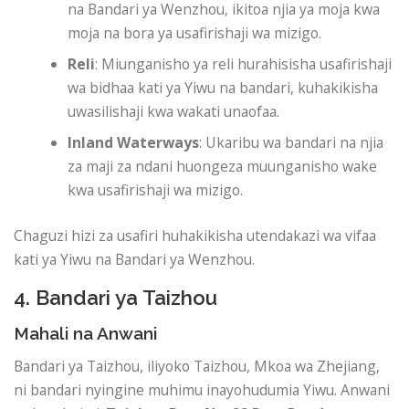
na Bandari ya Wenzhou, ikitoa njia ya moja kwa
moja na bora ya usafirishaji wa mizigo.
Reli
: Miunganisho ya reli hurahisisha usafirishaji
wa bidhaa kati ya Yiwu na bandari, kuhakikisha
uwasilishaji kwa wakati unaofaa.
Inland Waterways
: Ukaribu wa bandari na njia
za maji za ndani huongeza muunganisho wake
kwa usafirishaji wa mizigo.
Chaguzi hizi za usafiri huhakikisha utendakazi wa vifaa
kati ya Yiwu na Bandari ya Wenzhou.
4. Bandari ya Taizhou
Mahali na Anwani
Bandari ya Taizhou, iliyoko Taizhou, Mkoa wa Zhejiang,
ni bandari nyingine muhimu inayohudumia Yiwu. Anwani