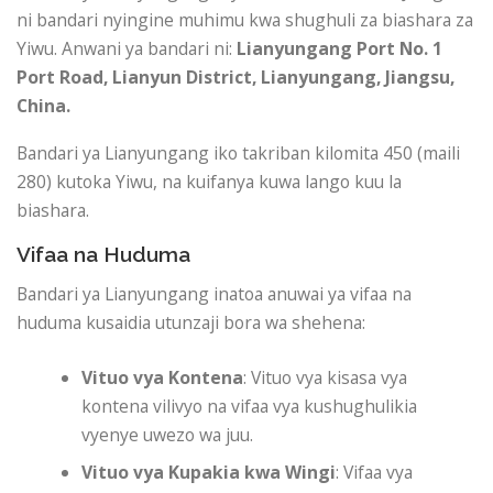
ni bandari nyingine muhimu kwa shughuli za biashara za
Yiwu. Anwani ya bandari ni:
Lianyungang Port
No. 1
Port Road, Lianyun District, Lianyungang, Jiangsu,
China.
Bandari ya Lianyungang iko takriban kilomita 450 (maili
280) kutoka Yiwu, na kuifanya kuwa lango kuu la
biashara.
Vifaa na Huduma
Bandari ya Lianyungang inatoa anuwai ya vifaa na
huduma kusaidia utunzaji bora wa shehena:
Vituo vya Kontena
: Vituo vya kisasa vya
kontena vilivyo na vifaa vya kushughulikia
vyenye uwezo wa juu.
Vituo vya Kupakia kwa Wingi
: Vifaa vya