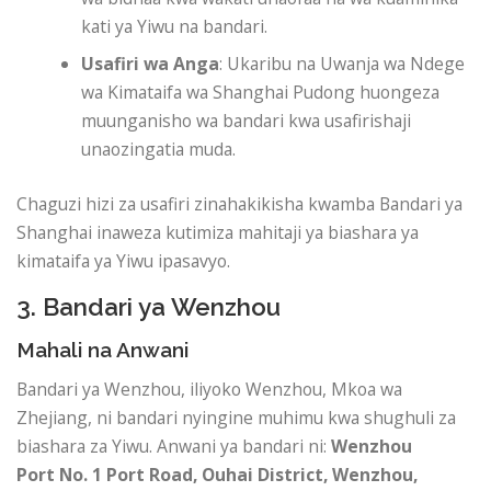
kati ya Yiwu na bandari.
Usafiri wa Anga
: Ukaribu na Uwanja wa Ndege
wa Kimataifa wa Shanghai Pudong huongeza
muunganisho wa bandari kwa usafirishaji
unaozingatia muda.
Chaguzi hizi za usafiri zinahakikisha kwamba Bandari ya
Shanghai inaweza kutimiza mahitaji ya biashara ya
kimataifa ya Yiwu ipasavyo.
3. Bandari ya Wenzhou
Mahali na Anwani
Bandari ya Wenzhou, iliyoko Wenzhou, Mkoa wa
Zhejiang, ni bandari nyingine muhimu kwa shughuli za
biashara za Yiwu. Anwani ya bandari ni:
Wenzhou
Port
No. 1 Port Road, Ouhai District, Wenzhou,