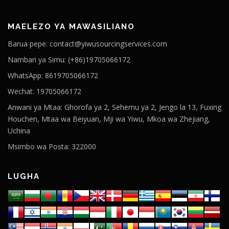
MAELEZO YA MAWASILIANO
Barua pepe: contact@yiwusourcingservices.com
Nambari ya Simu: (+86)19705066172
WhatsApp: 8619705066172
Wechat: 19705066172
Anwani ya Mtaa: Ghorofa ya 2, Sehemu ya 2, Jengo la 13, Fuxing
Houchen, Mtaa wa Beiyuan, Mji wa Yiwu, Mkoa wa Zhejiang,
Uchina
Msimbo wa Posta: 322000
LUGHA