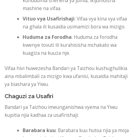
kuhudumia shehena ya jumla, ikijumuisha
mashine na vifaa.
Vituo vya Usafirishaji
: Vifaa vya kina vya vifaa
na ghala ili kusaidia usimamizi bora wa mizigo.
Huduma za Forodha
: Huduma za forodha
kwenye tovuti ili kurahisisha mchakato wa
kuagiza na kuuza nje.
Vifaa hivi huwezesha Bandari ya Taizhou kushughulikia
aina mbalimbali za mizigo kwa ufanisi, kusaidia mahitaji
ya biashara ya Yiwu.
Chaguzi za Usafiri
Bandari ya Taizhou imeunganishwa vyema na Yiwu
kupitia njia kadhaa za usafirishaji:
Barabara kuu
: Barabara kuu hutoa njia ya moja