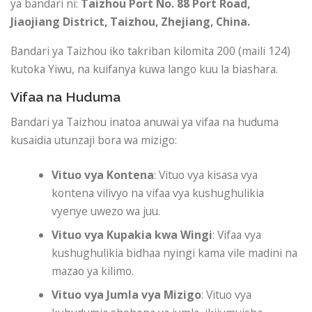
ya bandari ni:
Taizhou Port
No. 88 Port Road,
Jiaojiang District, Taizhou, Zhejiang, China.
Bandari ya Taizhou iko takriban kilomita 200 (maili 124)
kutoka Yiwu, na kuifanya kuwa lango kuu la biashara.
Vifaa na Huduma
Bandari ya Taizhou inatoa anuwai ya vifaa na huduma
kusaidia utunzaji bora wa mizigo:
Vituo vya Kontena
: Vituo vya kisasa vya
kontena vilivyo na vifaa vya kushughulikia
vyenye uwezo wa juu.
Vituo vya Kupakia kwa Wingi
: Vifaa vya
kushughulikia bidhaa nyingi kama vile madini na
mazao ya kilimo.
Vituo vya Jumla vya Mizigo
: Vituo vya