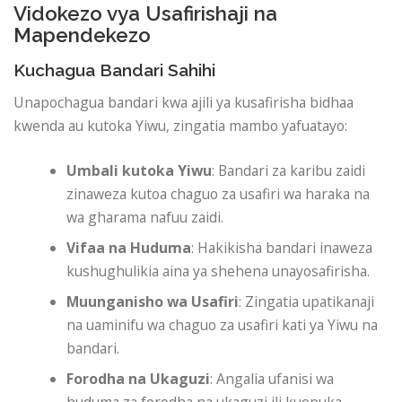
Vidokezo vya Usafirishaji na
Mapendekezo
Kuchagua Bandari Sahihi
Unapochagua bandari kwa ajili ya kusafirisha bidhaa
kwenda au kutoka Yiwu, zingatia mambo yafuatayo:
Umbali kutoka Yiwu
: Bandari za karibu zaidi
zinaweza kutoa chaguo za usafiri wa haraka na
wa gharama nafuu zaidi.
Vifaa na Huduma
: Hakikisha bandari inaweza
kushughulikia aina ya shehena unayosafirisha.
Muunganisho wa Usafiri
: Zingatia upatikanaji
na uaminifu wa chaguo za usafiri kati ya Yiwu na
bandari.
Forodha na Ukaguzi
: Angalia ufanisi wa
huduma za forodha na ukaguzi ili kuepuka