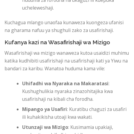
ucheleweshaji.
Kuchagua mlango unaofaa kunaweza kuongeza ufanisi
na gharama nafuu ya shughuli zako za usafirishaji.
Kufanya kazi na Wasafirishaji wa Mizigo
Wasafirishaji wa mizigo wanaweza kutoa usaidizi muhimu
katika kudhibiti usafirishaji na usafirishaji kati ya Yiwu na
bandari za karibu. Wanatoa huduma kama vile:
Uhifadhi wa Nyaraka na Makaratasi
:
Kushughulikia nyaraka zinazohitajika kwa
usafirishaji na kibali cha forodha.
Mipango ya Usafiri
: Kuratibu chaguzi za usafiri
ili kuhakikisha utoaji kwa wakati.
Utunzaji wa Mizigo
: Kusimamia upakiaji,