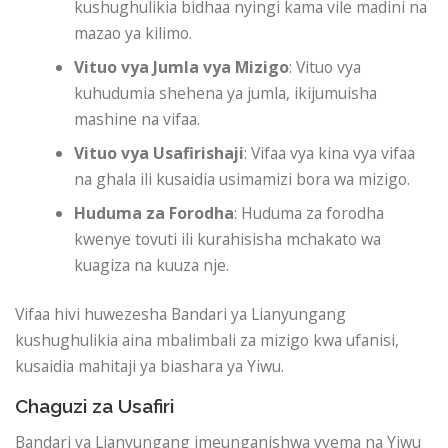
kushughulikia bidhaa nyingi kama vile madini na
mazao ya kilimo.
Vituo vya Jumla vya Mizigo
: Vituo vya
kuhudumia shehena ya jumla, ikijumuisha
mashine na vifaa.
Vituo vya Usafirishaji
: Vifaa vya kina vya vifaa
na ghala ili kusaidia usimamizi bora wa mizigo.
Huduma za Forodha
: Huduma za forodha
kwenye tovuti ili kurahisisha mchakato wa
kuagiza na kuuza nje.
Vifaa hivi huwezesha Bandari ya Lianyungang
kushughulikia aina mbalimbali za mizigo kwa ufanisi,
kusaidia mahitaji ya biashara ya Yiwu.
Chaguzi za Usafiri
Bandari ya Lianyungang imeunganishwa vyema na Yiwu