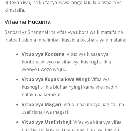
kutoka Yiwu, na kuifanya kuwa lango kuu la biashara ya
kimataifa.
Vifaa na Huduma
Bandari ya Shanghai ina vifaa vya ubora wa kimataifa na
inatoa huduma mbalimbali kusaidia biashara ya kimataifa:
Vituo vya Kontena
: Vituo vya kisasa vya
kontena vilivyo na vifaa vya kushughulikia
vyenye uwezo wa juu.
Vituo vya Kupakia kwa Wingi
: Vifaa vya
kushughulikia bidhaa nyingi kama vile madini,
nafaka na kemikali.
Vituo vya Magari
: Vituo maalum vya uagizaji na
usafirishaji wa magari.
Vituo vya Usafirishaji
: Vifaa vya kina vya vifaa
na ghala ili kusaidia usimamizi bora wa mizigo.