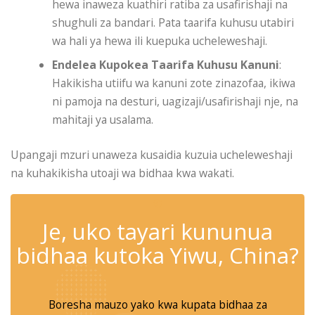
hewa inaweza kuathiri ratiba za usafirishaji na
shughuli za bandari. Pata taarifa kuhusu utabiri
wa hali ya hewa ili kuepuka ucheleweshaji.
Endelea Kupokea Taarifa Kuhusu Kanuni
:
Hakikisha utiifu wa kanuni zote zinazofaa, ikiwa
ni pamoja na desturi, uagizaji/usafirishaji nje, na
mahitaji ya usalama.
Upangaji mzuri unaweza kusaidia kuzuia ucheleweshaji
na kuhakikisha utoaji wa bidhaa kwa wakati.
✆
Je, uko tayari kununua
bidhaa kutoka Yiwu, China?
Boresha mauzo yako kwa kupata bidhaa za