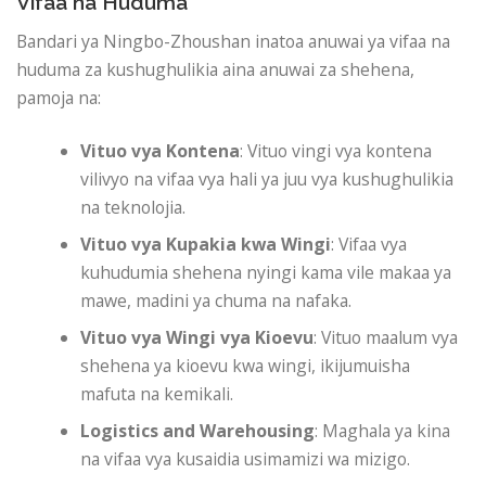
Vifaa na Huduma
Bandari ya Ningbo-Zhoushan inatoa anuwai ya vifaa na
huduma za kushughulikia aina anuwai za shehena,
pamoja na:
Vituo vya Kontena
: Vituo vingi vya kontena
vilivyo na vifaa vya hali ya juu vya kushughulikia
na teknolojia.
Vituo vya Kupakia kwa Wingi
: Vifaa vya
kuhudumia shehena nyingi kama vile makaa ya
mawe, madini ya chuma na nafaka.
Vituo vya Wingi vya Kioevu
: Vituo maalum vya
shehena ya kioevu kwa wingi, ikijumuisha
mafuta na kemikali.
Logistics and Warehousing
: Maghala ya kina
na vifaa vya kusaidia usimamizi wa mizigo.