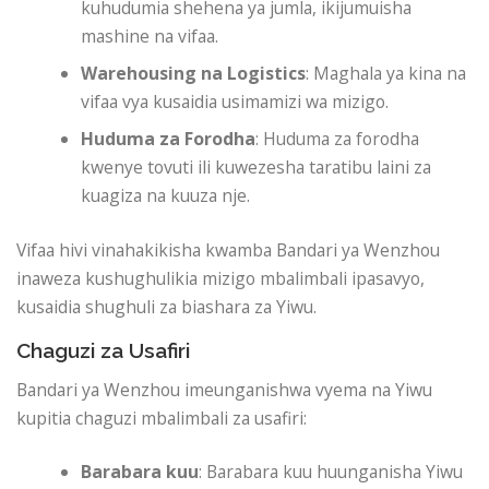
kuhudumia shehena ya jumla, ikijumuisha
mashine na vifaa.
Warehousing na Logistics
: Maghala ya kina na
vifaa vya kusaidia usimamizi wa mizigo.
Huduma za Forodha
: Huduma za forodha
kwenye tovuti ili kuwezesha taratibu laini za
kuagiza na kuuza nje.
Vifaa hivi vinahakikisha kwamba Bandari ya Wenzhou
inaweza kushughulikia mizigo mbalimbali ipasavyo,
kusaidia shughuli za biashara za Yiwu.
Chaguzi za Usafiri
Bandari ya Wenzhou imeunganishwa vyema na Yiwu
kupitia chaguzi mbalimbali za usafiri:
Barabara kuu
: Barabara kuu huunganisha Yiwu