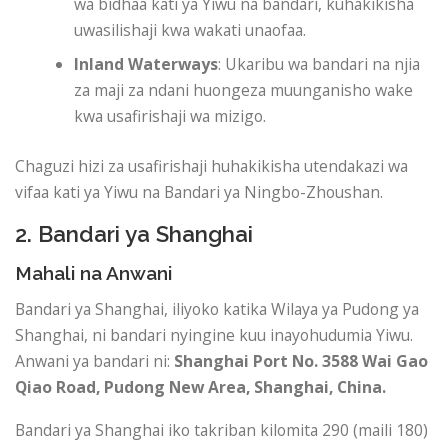
wa bidhaa kati ya Yiwu na bandari, kuhakikisha
uwasilishaji kwa wakati unaofaa.
Inland Waterways
: Ukaribu wa bandari na njia
za maji za ndani huongeza muunganisho wake
kwa usafirishaji wa mizigo.
Chaguzi hizi za usafirishaji huhakikisha utendakazi wa
vifaa kati ya Yiwu na Bandari ya Ningbo-Zhoushan.
2. Bandari ya Shanghai
Mahali na Anwani
Bandari ya Shanghai, iliyoko katika Wilaya ya Pudong ya
Shanghai, ni bandari nyingine kuu inayohudumia Yiwu.
Anwani ya bandari ni:
Shanghai Port
No. 3588 Wai Gao
Qiao Road, Pudong New Area, Shanghai, China.
Bandari ya Shanghai iko takriban kilomita 290 (maili 180)