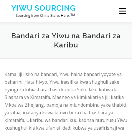
Skip to content
Menu
Huduma
Mji wa Yiwu
Blog
Kuhusu sisi
Bandari za Yiwu na Bandari za
Karibu
Wasiliana nasi
Kama jiji lisilo na bandari, Yiwu haina bandari yoyote ya
baharini. Hata hivyo, Yiwu inasifika kwa shughuli zake
nyingi za kibiashara, hasa kupitia Soko lake kubwa la
Biashara ya Kimataifa. Maeneo ya kimkakati ya jiji katika
Mkoa wa Zhejiang, pamoja na miundombinu yake thabiti
ya vifaa, inafanya kuwa kitovu bora cha biashara ya
kimataifa. Ukaribu wa bandari kuu kadhaa huruhusu Yiwu
kushughulikia kwa ufanisi idadi kubwa ya usafirishaji wa