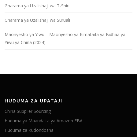
Gharama ya Uzalishaji wa T-Shirt
Gharama ya Uzalishaji wa Suruali
Maonyesho ya Yiwu – Maonyesho ya Kimataifa ya Bidhaa ya
Yiwu ya China (2024)
HUDUMA ZA UPATAJI
China Supplier Sourcing
Huduma ya Maandalizi ya Amazon FBA
Huduma za Kudondosha