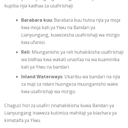
kupitia njia kadhaa za usafirishaji:
Barabara kuu
: Barabara kuu hutoa njia ya moja
kwa moja kati ya Yiwu na Bandari ya
Lianyungang, kuwezesha usafirishaji wa mizigo
kwa ufanisi.
Reli
: Miunganisho ya reli huhakikisha usafirishaji
wa bidhaa kwa wakati unaofaa na wa kuaminika
kati ya Yiwu na bandari.
Inland Waterways
: Ukaribu wa bandari na njia
za maji za ndani huongeza muunganisho wake
kwa usafirishaji wa mizigo.
Chaguzi hizi za usafiri zinahakikisha kuwa Bandari ya
Lianyungang inaweza kutimiza mahitaji ya biashara ya
kimataifa ya Yiwu.