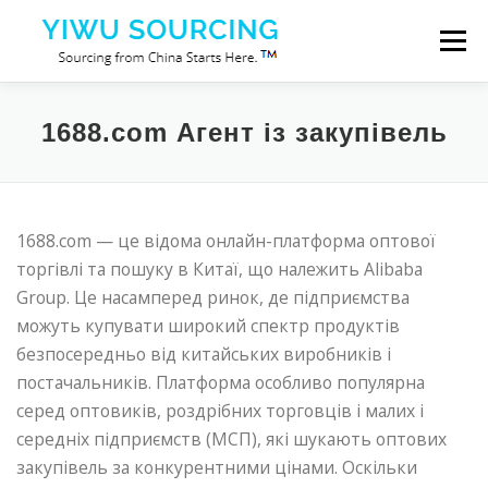
Перейти до вмісту
Меню
Послуги
Місто Іу
Blog
Про нас
1688.com Агент із закупівель
Зв’яжіться з нами
1688.com — це відома онлайн-платформа оптової
торгівлі та пошуку в Китаї, що належить Alibaba
Group. Це насамперед ринок, де підприємства
можуть купувати широкий спектр продуктів
безпосередньо від китайських виробників і
постачальників. Платформа особливо популярна
серед оптовиків, роздрібних торговців і малих і
середніх підприємств (МСП), які шукають оптових
закупівель за конкурентними цінами. Оскільки