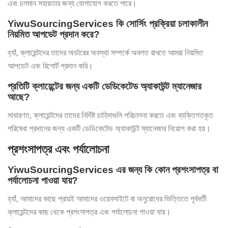
এবং চলমান সহায়তার জন্য যোগাযোগ করতে পারে।
YiwuSourcingServices কি সোর্সিং প্রক্রিয়া চলাকালীন
নিয়মিত আপডেট প্রদান করে?
হ্যাঁ, ক্লায়েন্টদের তাদের অর্ডারের অবস্থা সম্পর্কে অবগত রাখতে আমরা নিয়মিত
আপডেট এবং রিপোর্ট প্রদান করি।
প্রতিটি ক্লায়েন্টের জন্য একটি ডেডিকেটেড অ্যাকাউন্ট ম্যানেজার
আছে?
সাধারণত, ক্লায়েন্টদের তাদের নির্দিষ্ট চাহিদাগুলি পরিচালনা করতে এবং ব্যক্তিগতকৃত
পরিষেবা প্রদানের জন্য একটি ডেডিকেটেড অ্যাকাউন্ট ম্যানেজার নিয়োগ করা হয়।
প্রশংসাপত্র এবং পর্যালোচনা
YiwuSourcingServices এর জন্য কি কোন প্রশংসাপত্র বা
পর্যালোচনা পাওয়া যায়?
হ্যাঁ, আমাদের কাছে প্রায়ই আমাদের ওয়েবসাইটে বা অনুরোধের ভিত্তিতে পূর্ববর্তী
ক্লায়েন্টদের কাছ থেকে প্রশংসাপত্র এবং পর্যালোচনা পাওয়া যায়।