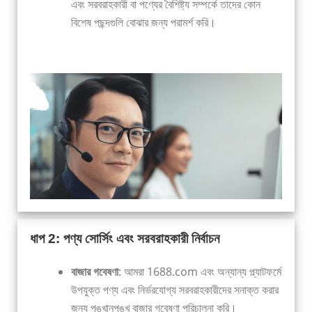
এবং সরবরাহকারী বা পণ্যের বৈশিষ্ট্য সম্পর্কে তাদের কোন
বিশেষ পছন্দগুলি বোঝার জন্য পরামর্শ করি।
ধাপ 2: পণ্য সোর্সিং এবং সরবরাহকারী নির্বাচন
বাজার গবেষণা
: আমরা 1688.com এবং অন্যান্য প্ল্যাটফর্মে
উপযুক্ত পণ্য এবং নির্ভরযোগ্য সরবরাহকারীদের সনাক্ত করার
জন্য পুঙ্খানুপুঙ্খ বাজার গবেষণা পরিচালনা করি।