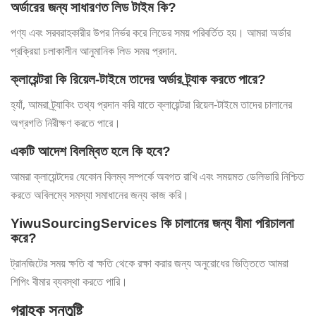
অর্ডারের জন্য সাধারণত লিড টাইম কি?
পণ্য এবং সরবরাহকারীর উপর নির্ভর করে লিডের সময় পরিবর্তিত হয়। আমরা অর্ডার
প্রক্রিয়া চলাকালীন আনুমানিক লিড সময় প্রদান.
ক্লায়েন্টরা কি রিয়েল-টাইমে তাদের অর্ডার ট্র্যাক করতে পারে?
হ্যাঁ, আমরা ট্র্যাকিং তথ্য প্রদান করি যাতে ক্লায়েন্টরা রিয়েল-টাইমে তাদের চালানের
অগ্রগতি নিরীক্ষণ করতে পারে।
একটি আদেশ বিলম্বিত হলে কি হবে?
আমরা ক্লায়েন্টদের যেকোন বিলম্ব সম্পর্কে অবগত রাখি এবং সময়মত ডেলিভারি নিশ্চিত
করতে অবিলম্বে সমস্যা সমাধানের জন্য কাজ করি।
YiwuSourcingServices কি চালানের জন্য বীমা পরিচালনা
করে?
ট্রানজিটের সময় ক্ষতি বা ক্ষতি থেকে রক্ষা করার জন্য অনুরোধের ভিত্তিতে আমরা
শিপিং বীমার ব্যবস্থা করতে পারি।
গ্রাহক সন্তুষ্টি