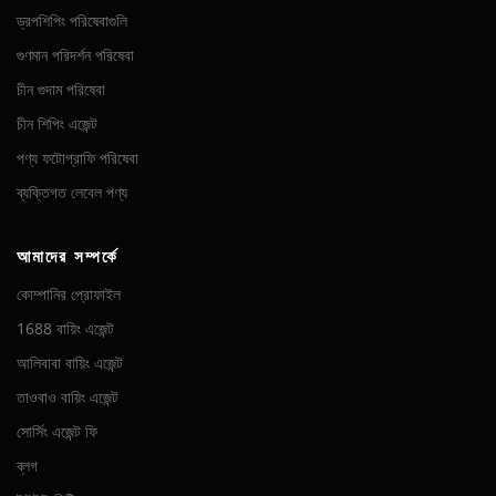
ড্রপশিপিং পরিষেবাগুলি
গুণমান পরিদর্শন পরিষেবা
চীন গুদাম পরিষেবা
চীন শিপিং এজেন্ট
পণ্য ফটোগ্রাফি পরিষেবা
ব্যক্তিগত লেবেল পণ্য
আমাদের সম্পর্কে
কোম্পানির প্রোফাইল
1688 বায়িং এজেন্ট
আলিবাবা বায়িং এজেন্ট
তাওবাও বায়িং এজেন্ট
সোর্সিং এজেন্ট ফি
ব্লগ