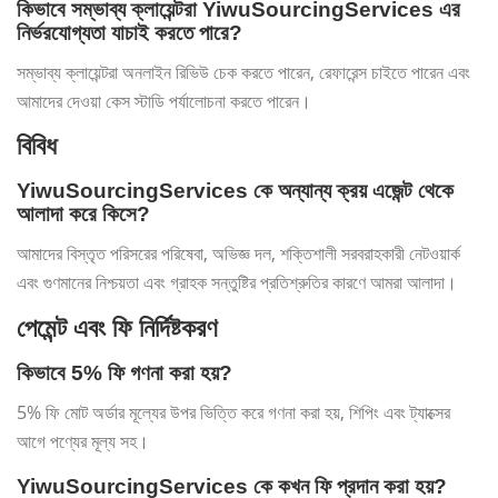
কিভাবে সম্ভাব্য ক্লায়েন্টরা YiwuSourcingServices এর
নির্ভরযোগ্যতা যাচাই করতে পারে?
সম্ভাব্য ক্লায়েন্টরা অনলাইন রিভিউ চেক করতে পারেন, রেফারেন্স চাইতে পারেন এবং
আমাদের দেওয়া কেস স্টাডি পর্যালোচনা করতে পারেন।
বিবিধ
YiwuSourcingServices কে অন্যান্য ক্রয় এজেন্ট থেকে
আলাদা করে কিসে?
আমাদের বিস্তৃত পরিসরের পরিষেবা, অভিজ্ঞ দল, শক্তিশালী সরবরাহকারী নেটওয়ার্ক
এবং গুণমানের নিশ্চয়তা এবং গ্রাহক সন্তুষ্টির প্রতিশ্রুতির কারণে আমরা আলাদা।
পেমেন্ট এবং ফি নির্দিষ্টকরণ
কিভাবে 5% ফি গণনা করা হয়?
5% ফি মোট অর্ডার মূল্যের উপর ভিত্তি করে গণনা করা হয়, শিপিং এবং ট্যাক্সের
আগে পণ্যের মূল্য সহ।
YiwuSourcingServices কে কখন ফি প্রদান করা হয়?