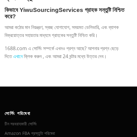
কিভাবে YiwuSourcingServices গ্রাহক সন্তুষ্টি নিশ্চিত
করে?
আমরা কঠোর মান নিয়ন্ত্রণ, স্বচ্ছ যোগাযোগ, সময়মত ডেলিভারি, এবং ব্যাপক
বিক্রয়োত্তর সহায়তার মাধ্যমে গ্রাহকের সন্তুষ্টি নিশ্চিত করি।
1688.com এ সোর্সিং সম্পর্কে এখনও প্রশ্ন আছে? আপনার প্রশ্ন ছেড়ে
দিতে
এখানে
ক্লিক করুন , এবং আমরা 24 ঘন্টার মধ্যে উত্তর দেব।
সোর্সিং পরিষেবা
চীন সরবরাহকারী সোর্সিং
Amazon FBA প্রস্তুতি পরিষেবা