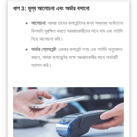
ধাপ 3: মূল্য আলোচনা এবং অর্ডার বসানো
আলোচনা
: আমরা তাদের ক্লায়েন্টদের জন্য সম্ভাব্য সর্বোত্তম
ডিলগুলি সুরক্ষিত করতে সরবরাহকারীদের সাথে দাম এবং শর্তাদি
নিয়ে আলোচনা করি।
অর্ডার প্লেসমেন্ট
: একবার ক্লায়েন্ট পণ্য এবং শর্তাদি অনুমোদন
করলে, আমরা ক্লায়েন্টের পক্ষে সরবরাহকারীর সাথে অর্ডারটি
স্থাপন করি।