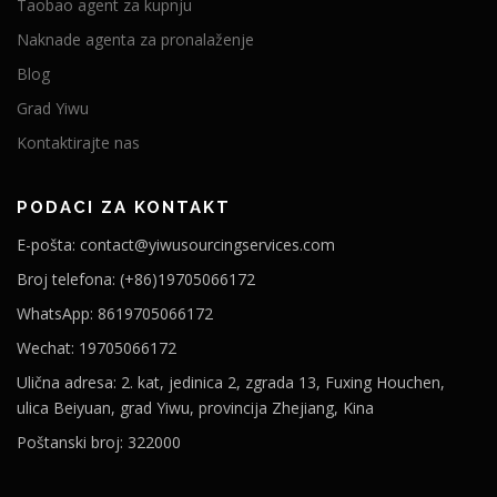
Taobao agent za kupnju
Naknade agenta za pronalaženje
Blog
Grad Yiwu
Kontaktirajte nas
PODACI ZA KONTAKT
E-pošta: contact@yiwusourcingservices.com
Broj telefona: (+86)19705066172
WhatsApp: 8619705066172
Wechat: 19705066172
Ulična adresa: 2. kat, jedinica 2, zgrada 13, Fuxing Houchen,
ulica Beiyuan, grad Yiwu, provincija Zhejiang, Kina
Poštanski broj: 322000