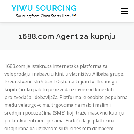
Preskoči na sadržaj
Izborn
Usluge
Yiwu város
Blog
O nama
1688.com Agent za kupnju
Kontaktirajte nas
1688.com je istaknuta internetska platforma za
veleprodaju i nabavu u Kini, u vlasništvu Alibaba grupe.
Prvenstveno služi kao tržište na kojem tvrtke mogu
kupiti široku paletu proizvoda izravno od kineskih
proizvođača i dobavljača. Platforma je osobito popularna
među veletrgovcima, trgovcima na malo i malim i
srednjim poduzećima (SME) koji traže masovnu kupnju
po konkurentnim cijenama. Budući da je platforma
dizajnirana da uglavnom služi kineskom domaćem