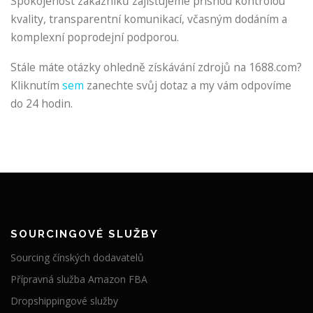
Spokojenost zákazníků zajišťujeme přísnou kontrolou
kvality, transparentní komunikací, včasným dodáním a
komplexní poprodejní podporou.
Stále máte otázky ohledně získávání zdrojů na 1688.com?
Kliknutím
sem
zanechte svůj dotaz a my vám odpovíme
do 24 hodin.
SOURCINGOVÉ SLUŽBY
Sourcing čínských dodavatelů
Přípravná služba Amazon FBA
Dropshippingové služby