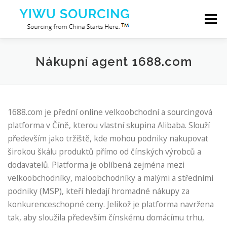
Přeskočit na obsah
Menu
Služby
Město Yiwu
Blog
O nás
Nákupní agent 1688.com
Kontaktujte nás
1688.com je přední online velkoobchodní a sourcingová
platforma v Číně, kterou vlastní skupina Alibaba. Slouží
především jako tržiště, kde mohou podniky nakupovat
širokou škálu produktů přímo od čínských výrobců a
dodavatelů. Platforma je oblíbená zejména mezi
velkoobchodníky, maloobchodníky a malými a středními
podniky (MSP), kteří hledají hromadné nákupy za
konkurenceschopné ceny. Jelikož je platforma navržena
tak, aby sloužila především čínskému domácímu trhu,