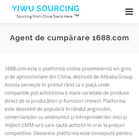
Sari la conținut
Meniu
Servicii
Orașul Yiwu
Blog
Despre noi
Agent de cumpărare 1688.com
Contactaţi-ne
1688.com este o platformă online proeminentă en-gros
și de aprovizionare din China, deținută de Alibaba Group.
Acesta servește în primul rând ca o piață unde
companiile pot achiziționa o mare varietate de produse
direct de la producători și furnizori chinezi. Platforma
este deosebit de populară în rândul angrosilor,
comercianților cu amănuntul și întreprinderilor mici și
mijlocii (IMM-uri) care caută achiziții în vrac la prețuri
competitive. Deoarece platforma este concepută pentru