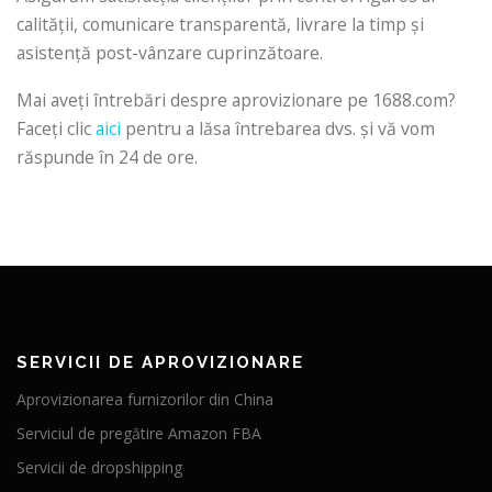
calității, comunicare transparentă, livrare la timp și
asistență post-vânzare cuprinzătoare.
Mai aveți întrebări despre aprovizionare pe 1688.com?
Faceți clic
aici
pentru a lăsa întrebarea dvs. și vă vom
răspunde în 24 de ore.
SERVICII DE APROVIZIONARE
Aprovizionarea furnizorilor din China
Serviciul de pregătire Amazon FBA
Servicii de dropshipping