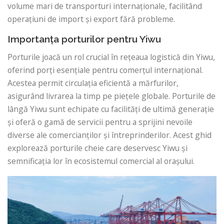
volume mari de transporturi internaționale, facilitând
operațiuni de import și export fără probleme.
Importanța porturilor pentru Yiwu
Porturile joacă un rol crucial în rețeaua logistică din Yiwu,
oferind porți esențiale pentru comerțul internațional.
Acestea permit circulația eficientă a mărfurilor,
asigurând livrarea la timp pe piețele globale. Porturile de
lângă Yiwu sunt echipate cu facilități de ultimă generație
și oferă o gamă de servicii pentru a sprijini nevoile
diverse ale comercianților și întreprinderilor. Acest ghid
explorează porturile cheie care deservesc Yiwu și
semnificația lor în ecosistemul comercial al orașului.