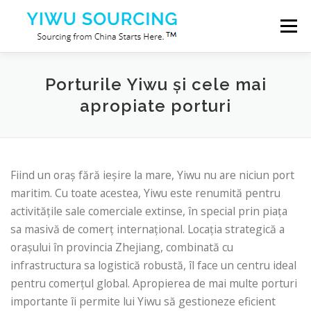
Sari la conținut
Meniu
Servicii
Orașul Yiwu
Blog
Despre noi
Porturile Yiwu și cele mai
apropiate porturi
Contactaţi-ne
Fiind un oraș fără ieșire la mare, Yiwu nu are niciun port
maritim. Cu toate acestea, Yiwu este renumită pentru
activitățile sale comerciale extinse, în special prin piața
sa masivă de comerț internațional. Locația strategică a
orașului în provincia Zhejiang, combinată cu
infrastructura sa logistică robustă, îl face un centru ideal
pentru comerțul global. Apropierea de mai multe porturi
importante îi permite lui Yiwu să gestioneze eficient