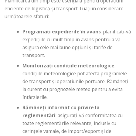
Planificarea din timp este esențială pentru operațiuni
eficiente de logistică și transport. Luați în considerare
următoarele sfaturi:
Programați expedierile în avans
: planificați-vă
expedițiile cu mult timp în avans pentru a vă
asigura cele mai bune opțiuni și tarife de
transport.
Monitorizați condițiile meteorologice
:
condițiile meteorologice pot afecta programele
de transport și operațiunile portuare. Rămâneți
la curent cu prognozele meteo pentru a evita
întârzierile.
Rămâneți informat cu privire la
reglementări
: asigurați-vă conformitatea cu
toate reglementările relevante, inclusiv cu
cerințele vamale, de import/export și de