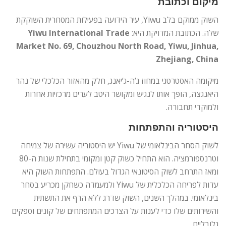
מיקום וכתובת
השוק ממוקם בלב Yiwu, עיר הידועה בפעילות המסחרית השוקקת
שלה. הכתובת המדויקת היא:
Yiwu International Trade
Market
No. 69, Chouzhou North Road, Yiwu, Jinhua,
Zhejiang, China
מיקומה האסטרטגי במחוז ג’ה-ג’יאנג, חלק מהאזור הכלכלי של נהר
היאנגצה, הופך אותו לנגיש ומקושר היטב לערים מרכזיות אחרות
ולמוקדי תחבורה.
היסטוריה והתפתחות
לשוק הסחר הבינלאומי של Yiwu יש היסטוריה עשירה של צמיחה
וטרנספורמציה. הוא התחיל כשוק קטן ומקומי בתחילת שנות ה-80
ומאז התרחב לשוק הסיטונאי הגדול בעולם. התפתחות השוק היא
עדות לפריחה הכלכלית של Yiwu ולמעמדה כשחקן מכריע בסחר
בינלאומי. במהלך השנים, השוק שדרג ללא הרף את התשתית
והשירותים שלו כדי לענות על הצרכים המתפתחים של קונים וספקים
גלובליים.