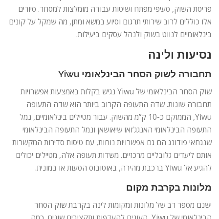
פריסת השוק, סעיפי מפתח ושיטות עבודה מומלצות למסחר. סיורים
אלו כוללים לרוב שירותי תרגום וסיוע במשא ומתן, מה שמקל על קונים
בינלאומיים לנווט בשוק ולנהל עסקים ביעילות.
נסיעות ולינה
תחבורה לשוק הסחר הבינלאומי Yiwu
שוק הסחר הבינלאומי של Yiwu נגיש בקלות באמצעות אפשרויות
תחבורה שונות. שדה התעופה הקרוב ביותר הוא שדה התעופה
Yiwu, הממוקם כ-10 ק”מ מהשוק. עבור מטיילים בינלאומיים, נמל
התעופה הבינלאומי האנגג’ואו שיאושאן ונמל התעופה הבינלאומי
שנגחאי פודונג הם גם אפשרויות נוחות, עם טיסות סדירות המקשרות
אותם ליעדים גלובליים מרכזיים. משדות תעופה אלה, מטיילים יכולים
להגיע אל Yiwu ברכבת מהירה, באוטובוס הסעות או במונית.
מלונות בקרבת מקום
ישנם מספר רב של מלונות ומקומות לינה בקרבת שוק הסחר
הבינלאומי של Yiwu, העונים להעדפות ותקציבים שונים. כמה