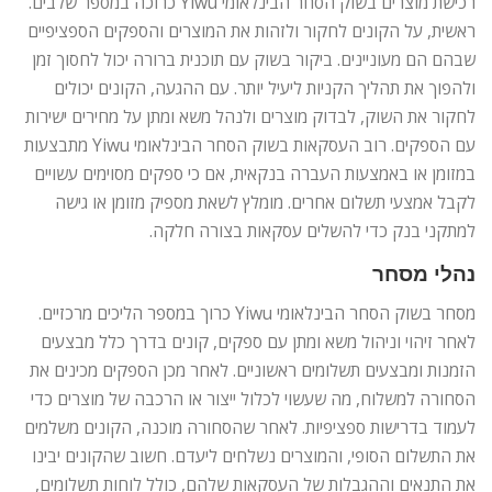
רכישת מוצרים בשוק הסחר הבינלאומי Yiwu כרוכה במספר שלבים.
ראשית, על הקונים לחקור ולזהות את המוצרים והספקים הספציפיים
שבהם הם מעוניינים. ביקור בשוק עם תוכנית ברורה יכול לחסוך זמן
ולהפוך את תהליך הקניות ליעיל יותר. עם ההגעה, הקונים יכולים
לחקור את השוק, לבדוק מוצרים ולנהל משא ומתן על מחירים ישירות
עם הספקים. רוב העסקאות בשוק הסחר הבינלאומי Yiwu מתבצעות
במזומן או באמצעות העברה בנקאית, אם כי ספקים מסוימים עשויים
לקבל אמצעי תשלום אחרים. מומלץ לשאת מספיק מזומן או גישה
למתקני בנק כדי להשלים עסקאות בצורה חלקה.
נהלי מסחר
מסחר בשוק הסחר הבינלאומי Yiwu כרוך במספר הליכים מרכזיים.
לאחר זיהוי וניהול משא ומתן עם ספקים, קונים בדרך כלל מבצעים
הזמנות ומבצעים תשלומים ראשוניים. לאחר מכן הספקים מכינים את
הסחורה למשלוח, מה שעשוי לכלול ייצור או הרכבה של מוצרים כדי
לעמוד בדרישות ספציפיות. לאחר שהסחורה מוכנה, הקונים משלמים
את התשלום הסופי, והמוצרים נשלחים ליעדם. חשוב שהקונים יבינו
את התנאים וההגבלות של העסקאות שלהם, כולל לוחות תשלומים,