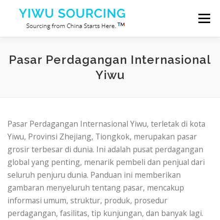
Lompat ke konten
Menu
Jasa
Kota Yiwu
Blog
Tentang kami
Pasar Perdagangan Internasional
Yiwu
Hubungi kami
Pasar Perdagangan Internasional Yiwu, terletak di kota
Yiwu, Provinsi Zhejiang, Tiongkok, merupakan pasar
grosir terbesar di dunia. Ini adalah pusat perdagangan
global yang penting, menarik pembeli dan penjual dari
seluruh penjuru dunia. Panduan ini memberikan
gambaran menyeluruh tentang pasar, mencakup
informasi umum, struktur, produk, prosedur
perdagangan, fasilitas, tip kunjungan, dan banyak lagi.