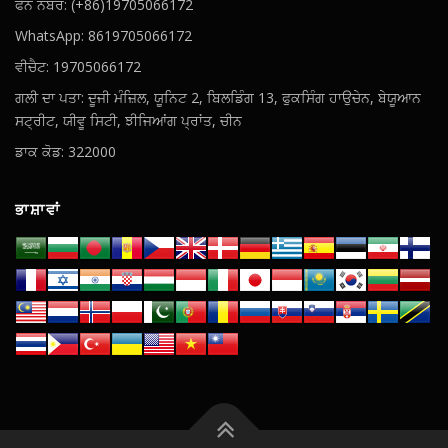
ਫੋਨ ਨੰਬਰ: (+86)19705066172
WhatsApp: 8619705066172
ਵੀਚੈਟ: 19705066172
ਗਲੀ ਦਾ ਪਤਾ: ਦੂਜੀ ਮੰਜ਼ਿਲ, ਯੂਨਿਟ 2, ਬਿਲਡਿੰਗ 13, ਫੁਕਸਿੰਗ ਹਾਉਚੇਨ, ਬੇਯੂਆਨ
ਸਟ੍ਰੀਟ, ਯੀਵੂ ਸਿਟੀ, ਝੀਜਿਆਂਗ ਪ੍ਰਾਂਤ, ਚੀਨ
ਡਾਕ ਕੋਡ: 322000
ਭਾਸ਼ਾਵਾਂ