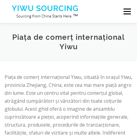
Sari la conținut
Meniu
Servicii
Orașul Yiwu
Blog
Despre noi
Piața de comerț internațional
Yiwu
Contactaţi-ne
Piața de comerț internațional Yiwu, situată în orașul Yiwu,
provincia Zhejiang, China, este cea mai mare piață angro
din lume. Este un centru vital pentru comerțul global,
atrăgând cumpărători și vânzători din toate colțurile
globului. Acest ghid oferă o imagine de ansamblu
cuprinzătoare a pieței, acoperind informațiile generale,
structura, produsele, procedurile de tranzacționare,
facilitățile, sfaturi de vizitare și multe altele. Indiferent