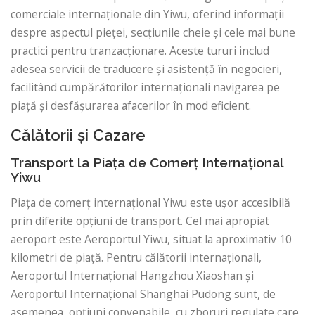
comerciale internaționale din Yiwu, oferind informații
despre aspectul pieței, secțiunile cheie și cele mai bune
practici pentru tranzacționare. Aceste tururi includ
adesea servicii de traducere și asistență în negocieri,
facilitând cumpărătorilor internaționali navigarea pe
piață și desfășurarea afacerilor în mod eficient.
Călătorii și Cazare
Transport la Piața de Comerț Internațional
Yiwu
Piața de comerț internațional Yiwu este ușor accesibilă
prin diferite opțiuni de transport. Cel mai apropiat
aeroport este Aeroportul Yiwu, situat la aproximativ 10
kilometri de piață. Pentru călătorii internaționali,
Aeroportul Internațional Hangzhou Xiaoshan și
Aeroportul Internațional Shanghai Pudong sunt, de
asemenea, opțiuni convenabile, cu zboruri regulate care