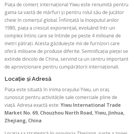
Piața de comerț internațional Yiwu este renumită pentru
gama sa vastă de mărfuri și pentru rolul său de jucător
cheie în comerțul global. Înființată la începutul anilor
1980, piața a crescut exponențial, evoluând într-un
complex întins care se întinde pe peste 4 milioane de
metri pătrați. Acesta găzduiește mii de furnizori care
oferă milioane de produse diferite. Semnificația pieței se
extinde dincolo de China, servind ca un centru important
de aprovizionare pentru cumpărătorii internaționali.
Locație și Adresă
Piața este situată în inima orașului Yiwu, un oraș
cunoscut pentru activitățile sale comerciale pline de
viață. Adresa exactă este:
Yiwu International Trade
Market
No. 69, Chouzhou North Road, Yiwu, Jinhua,
Zhejiang, China
Locația sa strategică în provincia Zhejiang, parte a zonei