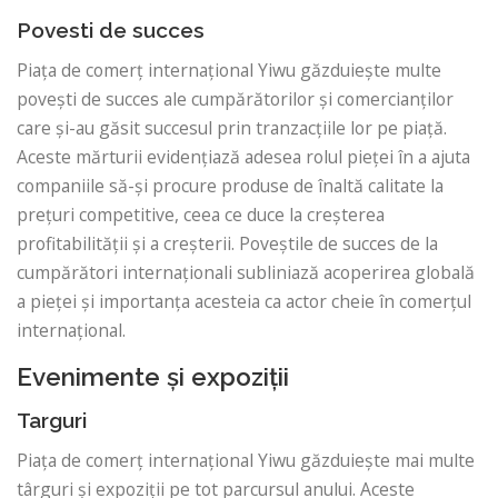
Povesti de succes
Piața de comerț internațional Yiwu găzduiește multe
povești de succes ale cumpărătorilor și comercianților
care și-au găsit succesul prin tranzacțiile lor pe piață.
Aceste mărturii evidențiază adesea rolul pieței în a ajuta
companiile să-și procure produse de înaltă calitate la
prețuri competitive, ceea ce duce la creșterea
profitabilității și a creșterii. Poveștile de succes de la
cumpărători internaționali subliniază acoperirea globală
a pieței și importanța acesteia ca actor cheie în comerțul
internațional.
Evenimente și expoziții
Targuri
Piața de comerț internațional Yiwu găzduiește mai multe
târguri și expoziții pe tot parcursul anului. Aceste