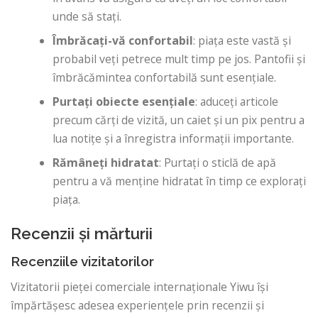
unde să stați.
Îmbrăcați-vă confortabil
: piața este vastă și
probabil veți petrece mult timp pe jos. Pantofii și
îmbrăcămintea confortabilă sunt esențiale.
Purtați obiecte esențiale
: aduceți articole
precum cărți de vizită, un caiet și un pix pentru a
lua notițe și a înregistra informații importante.
Rămâneți hidratat
: Purtați o sticlă de apă
pentru a vă menține hidratat în timp ce explorați
piața.
Recenzii și mărturii
Recenziile vizitatorilor
Vizitatorii pieței comerciale internaționale Yiwu își
împărtășesc adesea experiențele prin recenzii și