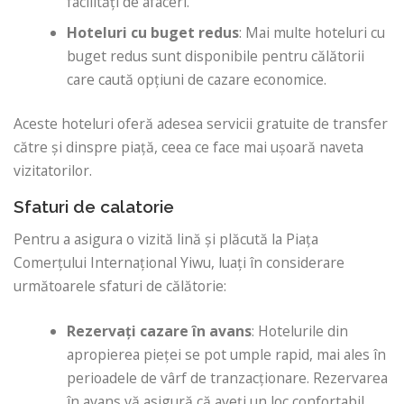
facilități de afaceri.
Hoteluri cu buget redus
: Mai multe hoteluri cu
buget redus sunt disponibile pentru călătorii
care caută opțiuni de cazare economice.
Aceste hoteluri oferă adesea servicii gratuite de transfer
către și dinspre piață, ceea ce face mai ușoară naveta
vizitatorilor.
Sfaturi de calatorie
Pentru a asigura o vizită lină și plăcută la Piața
Comerțului Internațional Yiwu, luați în considerare
următoarele sfaturi de călătorie:
Rezervați cazare în avans
: Hotelurile din
apropierea pieței se pot umple rapid, mai ales în
perioadele de vârf de tranzacționare. Rezervarea
în avans vă asigură că aveți un loc confortabil