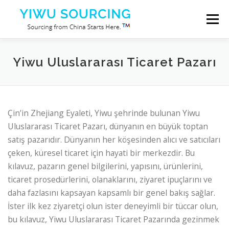
İçeriğe geç
Menü
Hizmetler
Türük Şehri
Blog
Hakkımızda
Yiwu Uluslararası Ticaret Pazarı
Bize Ulaşın
Çin’in Zhejiang Eyaleti, Yiwu şehrinde bulunan Yiwu
Uluslararası Ticaret Pazarı, dünyanın en büyük toptan
satış pazarıdır. Dünyanın her köşesinden alıcı ve satıcıları
çeken, küresel ticaret için hayati bir merkezdir. Bu
kılavuz, pazarın genel bilgilerini, yapısını, ürünlerini,
ticaret prosedürlerini, olanaklarını, ziyaret ipuçlarını ve
daha fazlasını kapsayan kapsamlı bir genel bakış sağlar.
İster ilk kez ziyaretçi olun ister deneyimli bir tüccar olun,
bu kılavuz, Yiwu Uluslararası Ticaret Pazarında gezinmek