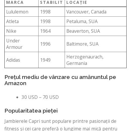
MARCA
STABILIT
LOCAŢIE
Lululemon
1998
Vancouver, Canada
Atleta
1998
Petaluma, SUA
Nike
1964
Beaverton, SUA
Under
1996
Baltimore, SUA
Armour
Herzogenaurach,
Adidas
1949
Germania
Prețul mediu de vânzare cu amănuntul pe
Amazon
30 USD – 70 USD
Popularitatea pieței
Jambierele Capri sunt populare printre pasionații de
fitness și cei care preferă o lungime mai mică pentru