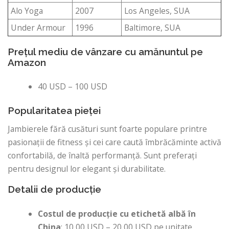
Alo Yoga
2007
Los Angeles, SUA
Under Armour
1996
Baltimore, SUA
Prețul mediu de vânzare cu amănuntul pe
Amazon
40 USD – 100 USD
Popularitatea pieței
Jambierele fără cusături sunt foarte populare printre
pasionații de fitness și cei care caută îmbrăcăminte activă
confortabilă, de înaltă performanță. Sunt preferați
pentru designul lor elegant și durabilitate.
Detalii de producție
Costul de producție cu etichetă albă în
China
: 10,00 USD – 20,00 USD pe unitate