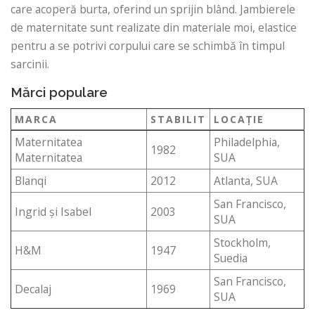
care acoperă burta, oferind un sprijin blând. Jambierele
de maternitate sunt realizate din materiale moi, elastice
pentru a se potrivi corpului care se schimbă în timpul
sarcinii.
Mărci populare
MARCA
STABILIT
LOCAŢIE
Maternitatea
Philadelphia,
1982
Maternitatea
SUA
Blanqi
2012
Atlanta, SUA
San Francisco,
Ingrid și Isabel
2003
SUA
Stockholm,
H&M
1947
Suedia
San Francisco,
Decalaj
1969
SUA