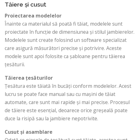
Tăiere și cusut
Proiectarea modelelor
Înainte ca materialul să poată fi tăiat, modelele sunt
proiectate în funcție de dimensiunea și stilul jambierelor.
Modelele sunt create folosind un software specializat
care asigură măsurători precise și potrivire. Aceste
modele sunt apoi folosite ca șabloane pentru tăierea
țesăturii.
Tăierea țesăturilor
Țesătura este tăiată în bucăți conform modelelor. Acest
lucru se poate face manual sau cu mașini de tăiat
automate, care sunt mai rapide și mai precise. Procesul
de tăiere este esențial, deoarece orice greșeală poate
duce la risipă sau la jambiere nepotrivite.
Cusut și asamblare
Odată ce piesele de țesătură sunt tăiate, acestea sunt