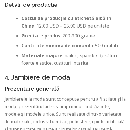
Detalii de producție
Costul de producție cu etichetă albă în
China
: 12,00 USD – 25,00 USD pe unitate
Greutate produs
: 200-300 grame
Cantitate minima de comanda
: 500 unitati
Materiale majore
: nailon, spandex, țesături
foarte elastice, cusături întărite
4. Jambiere de modă
Prezentare generală
Jambierele la modă sunt concepute pentru a fi stilate și la
modă, prezentând adesea imprimeuri îndrăznețe,
modele și modele unice. Sunt realizate dintr-o varietate
de materiale, inclusiv bumbac, poliester și piele artificială
și sunt purtate ca parte a ținutelor casual sau semi-