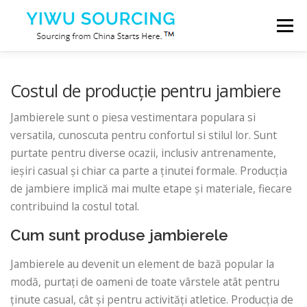
Sari la conținut
Meniu
Servicii
Orașul Yiwu
Blog
Despre noi
Costul de producție pentru jambiere
Jambierele sunt o piesa vestimentara populara si
Contactaţi-ne
versatila, cunoscuta pentru confortul si stilul lor. Sunt
purtate pentru diverse ocazii, inclusiv antrenamente,
ieșiri casual și chiar ca parte a ținutei formale. Producția
de jambiere implică mai multe etape și materiale, fiecare
contribuind la costul total.
Cum sunt produse jambierele
Jambierele au devenit un element de bază popular la
modă, purtați de oameni de toate vârstele atât pentru
ținute casual, cât și pentru activități atletice. Producția de