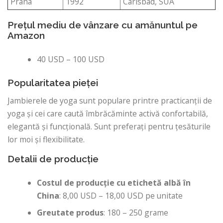
Prana
1992
Carlsbad, SUA
Prețul mediu de vânzare cu amănuntul pe
Amazon
40 USD – 100 USD
Popularitatea pieței
Jambierele de yoga sunt populare printre practicanții de
yoga și cei care caută îmbrăcăminte activă confortabilă,
elegantă și funcțională. Sunt preferați pentru țesăturile
lor moi și flexibilitate.
Detalii de producție
Costul de producție cu etichetă albă în
China
: 8,00 USD – 18,00 USD pe unitate
Greutate produs
: 180 – 250 grame