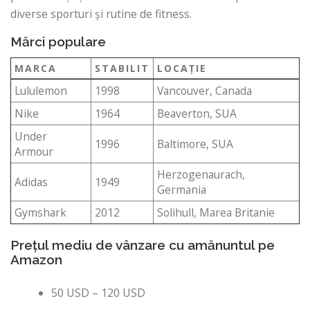
diverse sporturi și rutine de fitness.
Mărci populare
MARCA
STABILIT
LOCAŢIE
Lululemon
1998
Vancouver, Canada
Nike
1964
Beaverton, SUA
Under
1996
Baltimore, SUA
Armour
Herzogenaurach,
Adidas
1949
Germania
Gymshark
2012
Solihull, Marea Britanie
Prețul mediu de vânzare cu amănuntul pe
Amazon
50 USD – 120 USD