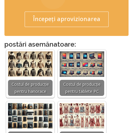
Începeți aprovizionarea
postări asemănatoare:
Costul de producție
Costul de producție
pentru hanorace
pentru tablete PC