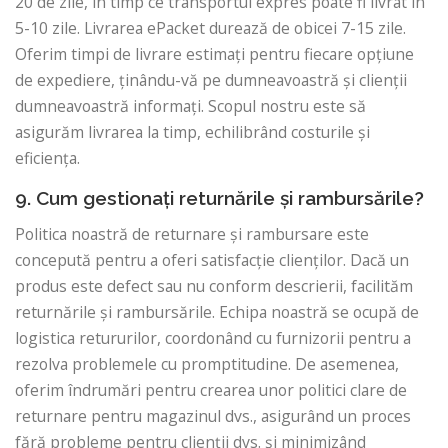
20 de zile, în timp ce transportul expres poate fi livrat în
5-10 zile. Livrarea ePacket durează de obicei 7-15 zile.
Oferim timpi de livrare estimați pentru fiecare opțiune
de expediere, ținându-vă pe dumneavoastră și clienții
dumneavoastră informați. Scopul nostru este să
asigurăm livrarea la timp, echilibrând costurile și
eficiența.
9. Cum gestionați returnările și rambursările?
Politica noastră de returnare și rambursare este
concepută pentru a oferi satisfacție clienților. Dacă un
produs este defect sau nu conform descrierii, facilităm
returnările și rambursările. Echipa noastră se ocupă de
logistica retururilor, coordonând cu furnizorii pentru a
rezolva problemele cu promptitudine. De asemenea,
oferim îndrumări pentru crearea unor politici clare de
returnare pentru magazinul dvs., asigurând un proces
fără probleme pentru clienții dvs. și minimizând