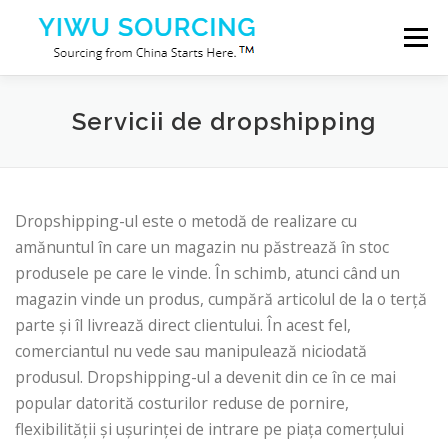
Sari la conținut
Meniu
Servicii
Orașul Yiwu
Blog
Despre noi
Servicii de dropshipping
Contactaţi-ne
Dropshipping-ul este o metodă de realizare cu
amănuntul în care un magazin nu păstrează în stoc
produsele pe care le vinde. În schimb, atunci când un
magazin vinde un produs, cumpără articolul de la o terță
parte și îl livrează direct clientului. În acest fel,
comerciantul nu vede sau manipulează niciodată
produsul. Dropshipping-ul a devenit din ce în ce mai
popular datorită costurilor reduse de pornire,
flexibilității și ușurinței de intrare pe piața comerțului