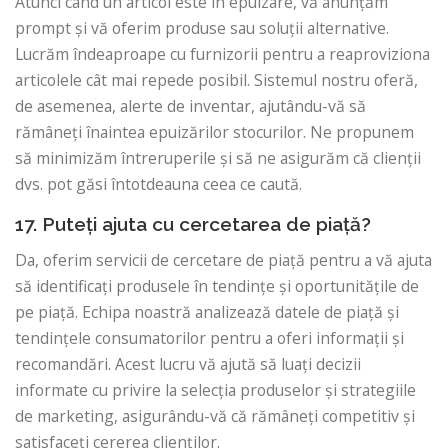
Atunci când un articol este în epuizare, vă anunțăm
prompt și vă oferim produse sau soluții alternative.
Lucrăm îndeaproape cu furnizorii pentru a reaproviziona
articolele cât mai repede posibil. Sistemul nostru oferă,
de asemenea, alerte de inventar, ajutându-vă să
rămâneți înaintea epuizărilor stocurilor. Ne propunem
să minimizăm întreruperile și să ne asigurăm că clienții
dvs. pot găsi întotdeauna ceea ce caută.
17. Puteți ajuta cu cercetarea de piață?
Da, oferim servicii de cercetare de piață pentru a vă ajuta
să identificați produsele în tendințe și oportunitățile de
pe piață. Echipa noastră analizează datele de piață și
tendințele consumatorilor pentru a oferi informații și
recomandări. Acest lucru vă ajută să luați decizii
informate cu privire la selecția produselor și strategiile
de marketing, asigurându-vă că rămâneți competitiv și
satisfaceți cererea clienților.