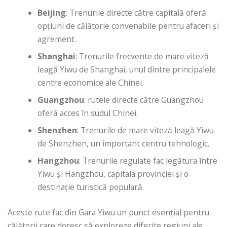
Beijing
: Trenurile directe către capitală oferă
opțiuni de călătorie convenabile pentru afaceri și
agrement.
Shanghai
: Trenurile frecvente de mare viteză
leagă Yiwu de Shanghai, unul dintre principalele
centre economice ale Chinei.
Guangzhou
: rutele directe către Guangzhou
oferă acces în sudul Chinei.
Shenzhen
: Trenurile de mare viteză leagă Yiwu
de Shenzhen, un important centru tehnologic.
Hangzhou
: Trenurile regulate fac legătura între
Yiwu și Hangzhou, capitala provinciei și o
destinație turistică populară.
Aceste rute fac din Gara Yiwu un punct esențial pentru
călătorii care doresc să exploreze diferite regiuni ale