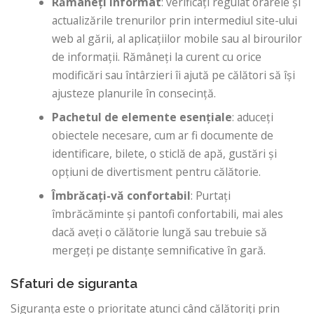
Rămâneți informat
: verificați regulat orarele și
actualizările trenurilor prin intermediul site-ului
web al gării, al aplicațiilor mobile sau al birourilor
de informații. Rămâneți la curent cu orice
modificări sau întârzieri îi ajută pe călători să își
ajusteze planurile în consecință.
Pachetul de elemente esențiale
: aduceți
obiectele necesare, cum ar fi documente de
identificare, bilete, o sticlă de apă, gustări și
opțiuni de divertisment pentru călătorie.
Îmbrăcați-vă confortabil
: Purtați
îmbrăcăminte și pantofi confortabili, mai ales
dacă aveți o călătorie lungă sau trebuie să
mergeți pe distanțe semnificative în gară.
Sfaturi de siguranta
Siguranța este o prioritate atunci când călătoriți prin