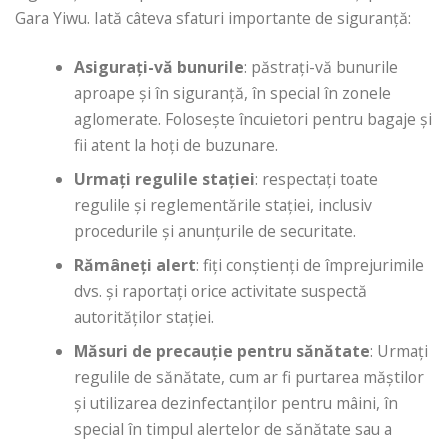
Gara Yiwu. Iată câteva sfaturi importante de siguranță:
Asigurați-vă bunurile
: păstrați-vă bunurile
aproape și în siguranță, în special în zonele
aglomerate. Folosește încuietori pentru bagaje și
fii atent la hoți de buzunare.
Urmați regulile stației
: respectați toate
regulile și reglementările stației, inclusiv
procedurile și anunțurile de securitate.
Rămâneți alert
: fiți conștienți de împrejurimile
dvs. și raportați orice activitate suspectă
autorităților stației.
Măsuri de precauție pentru sănătate
: Urmați
regulile de sănătate, cum ar fi purtarea măștilor
și utilizarea dezinfectanților pentru mâini, în
special în timpul alertelor de sănătate sau a