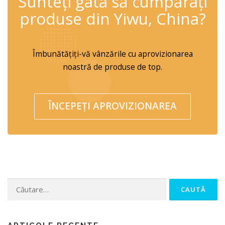
Sunteți gata să cumpărați
produse din Yiwu, China?
Îmbunătățiți-vă vânzările cu aprovizionarea
noastră de produse de top.
ÎNCEPEȚI APROVIZIONAREA
Caută după: