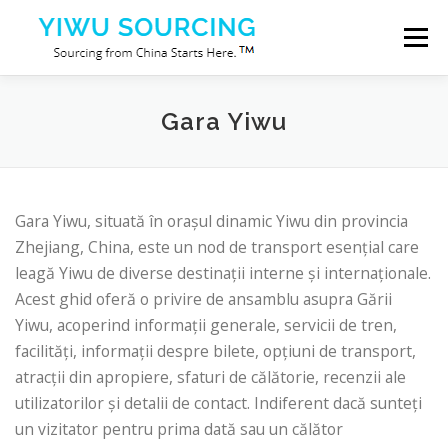
Sari la conținut
Meniu
Servicii
Orașul Yiwu
Blog
Despre noi
Gara Yiwu
Contactaţi-ne
Gara Yiwu, situată în orașul dinamic Yiwu din provincia
Zhejiang, China, este un nod de transport esențial care
leagă Yiwu de diverse destinații interne și internaționale.
Acest ghid oferă o privire de ansamblu asupra Gării
Yiwu, acoperind informații generale, servicii de tren,
facilități, informații despre bilete, opțiuni de transport,
atracții din apropiere, sfaturi de călătorie, recenzii ale
utilizatorilor și detalii de contact. Indiferent dacă sunteți
un vizitator pentru prima dată sau un călător