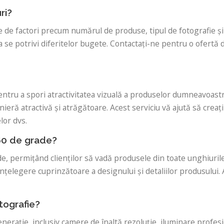
ri?
 de factori precum numărul de produse, tipul de fotografie și c
se potrivi diferitelor bugete. Contactați-ne pentru o ofertă de
pentru a spori atractivitatea vizuală a produselor dumneavoastră
ieră atractivă și atrăgătoare. Acest serviciu vă ajută să creaț
lor dvs.
360 de grade?
de, permițând clienților să vadă produsele din toate unghiuril
țelegere cuprinzătoare a designului și detaliilor produsului. Aj
tografie?
erație, inclusiv camere de înaltă rezoluție, iluminare profesi