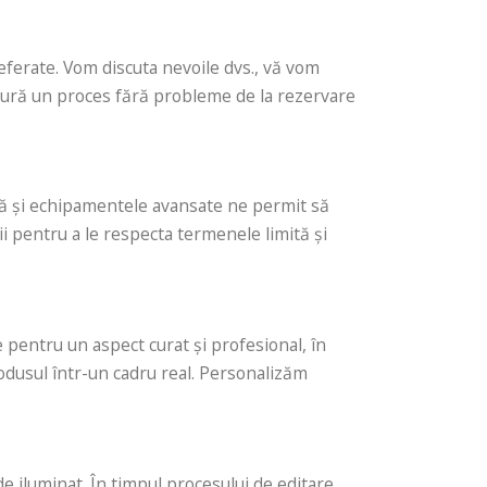
eferate. Vom discuta nevoile dvs., vă vom
igură un proces fără probleme de la rezervare
nță și echipamentele avansate ne permit să
i pentru a le respecta termenele limită și
le pentru un aspect curat și profesional, în
rodusul într-un cadru real. Personalizăm
 iluminat. În timpul procesului de editare,