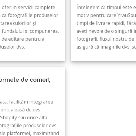
 oferim servicii complete
Înțelegem că timpul este e
 că fotografiile produselor
motiv pentru care YiwuSou
tarea culorilor și
timpi de livrare rapidi, fă
a fundalului și compunerea,
aveți nevoie de o singură 
 de editare pentru a
fotografii, fluxul nostru de
duselor dvs.
asigură că imaginile dvs. su
formele de comerț
ata, facilităm integrarea
onic aleasă de dvs.
Shopify sau orice altă
otografiile produselor dvs.
re ale platformei, maximizând