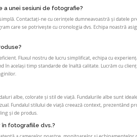
 a unei sesiuni de fotografie?
implă. Contactați-ne cu cerințele dumneavoastră și datele pr
rogram care se potrivește cu cronologia dvs. Echipa noastră as
produse?
icient. Fluxul nostru de lucru simplificat, echipa cu experie
n același timp standarde de înaltă calitate. Lucrăm cu clienți
ginilor.
aluri albe, colorate și stil de viață. Fundalurile albe sunt idea
zual. Fundalul stilului de viață creează context, prezentând p
ding și de produs.
în fotografiile dvs.?
 atentă a camerelor noastre, monitoarelor și echipamentelor de