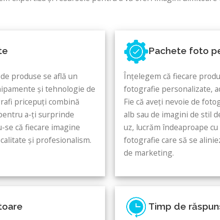
te
Pachete foto p
e de produse se află un
Înțelegem că fiecare produs
chipamente și tehnologie de
fotografie personalizate, ad
rafi pricepuți combină
Fie că aveți nevoie de foto
pentru a-ți surprinde
alb sau de imagini de stil 
u-se că fiecare imagine
uz, lucrăm îndeaproape cu 
calitate și profesionalism.
fotografie care să se alinie
de marketing.
ătoare
Timp de răspun