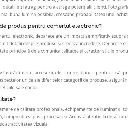
, detaliile și atrag pentru a atrage potențialii clienți. Fotogra
mai bună lumină posibilă, crescând probabilitatea unei achiziț
 de produs pentru comerțul electronic?
rțul electronic, deoarece are un impact semnificativ asupra de
ansmit detalii despre produse și creează încredere. Deoarece cl
te principală de a comunica calitatea și caracteristicile produ
 îmbrăcăminte, accesorii, electronice, bunuri pentru casă, pr
spectelor unice ale diferitelor categorii de produse, asigurân
ficiile sale cheie.
litate?
camere de calitate profesională, echipamente de iluminat și so
ă, compoziția și post-procesarea. Această atenție la detalii are
c atractivitatea vizuală.