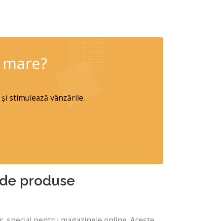
t mare?
 și stimulează vânzările.
e de produse
or, special pentru magazinele online. Aceste