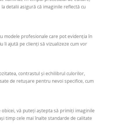
a detalii asigură că imaginile reflectă cu
cu modele profesionale care pot evidenția în
u îi ajută pe clienți să vizualizeze cum vor
tatea, contrastul și echilibrul culorilor,
nsate de retușare pentru nevoi specifice, cum
bicei, vă puteți aștepta să primiți imaginile
ași timp cele mai înalte standarde de calitate