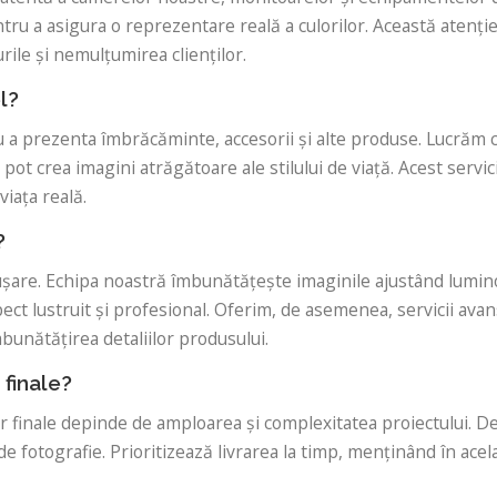
u a asigura o reprezentare reală a culorilor. Această atenție l
rile și nemulțumirea clienților.
l?
u a prezenta îmbrăcăminte, accesorii și alte produse. Lucrăm 
 pot crea imagini atrăgătoare ale stilului de viață. Acest servici
viața reală.
?
ușare. Echipa noastră îmbunătățește imaginile ajustând luminozi
ect lustruit și profesional. Oferim, de asemenea, servicii ava
mbunătățirea detaliilor produsului.
 finale?
finale depinde de amploarea și complexitatea proiectului. De o
e fotografie. Prioritizează livrarea la timp, menținând în acel