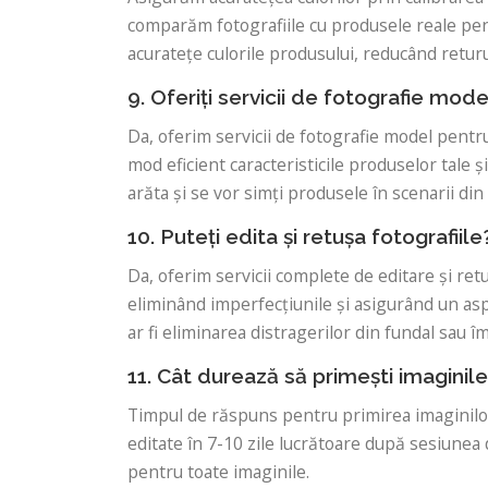
comparăm fotografiile cu produsele reale pentr
acuratețe culorile produsului, reducând returu
9. Oferiți servicii de fotografie mode
Da, oferim servicii de fotografie model pentr
mod eficient caracteristicile produselor tale și
arăta și se vor simți produsele în scenarii din 
10. Puteți edita și retușa fotografiile
Da, oferim servicii complete de editare și ret
eliminând imperfecțiunile și asigurând un asp
ar fi eliminarea distragerilor din fundal sau î
11. Cât durează să primești imaginile
Timpul de răspuns pentru primirea imaginilor 
editate în 7-10 zile lucrătoare după sesiunea d
pentru toate imaginile.