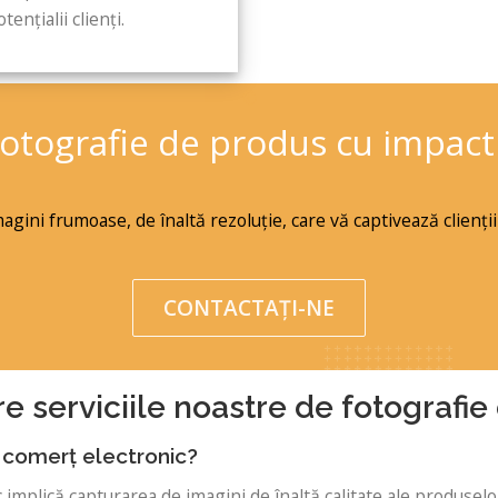
ențialii clienți.
✆
fotografie de produs cu impac
gini frumoase, de înaltă rezoluție, care vă captivează clienții
CONTACTAŢI-NE
re serviciile noastre de fotografi
 comerț electronic?
 implică capturarea de imagini de înaltă calitate ale produsel