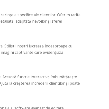
erințele specifice ale clienților. Oferim tarife
taliată, adaptată nevoilor și sferei
. Stiliștii noștri lucrează îndeaproape cu
i imagini captivante care evidențiază
e. Această funcție interactivă îmbunătățește
ută la creșterea încrederii clienților și poate
onală și software avansat de editare.