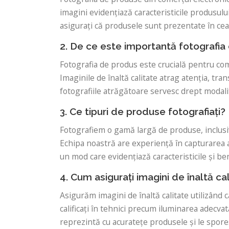
imagini evidențiază caracteristicile produsului
asigurați că produsele sunt prezentate în cea 
2. De ce este importantă fotografia
Fotografia de produs este crucială pentru come
Imaginile de înaltă calitate atrag atenția, tr
fotografiile atrăgătoare servesc drept modalita
3. Ce tipuri de produse fotografiați?
Fotografiem o gamă largă de produse, inclusiv
Echipa noastră are experiență în capturarea a
un mod care evidențiază caracteristicile și bene
4. Cum asigurați imagini de înaltă ca
Asigurăm imagini de înaltă calitate utilizând 
calificați în tehnici precum iluminarea adecvat
reprezintă cu acuratețe produsele și le spores