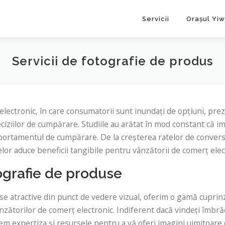
Servicii
Orașul Yi
Servicii de fotografie de produs
lectronic, în care consumatorii sunt inundați de opțiuni, prez
ciziilor de cumpărare. Studiile au arătat în mod constant că im
portamentul de cumpărare. De la creșterea ratelor de conversi
elor aduce beneficii tangibile pentru vânzătorii de comerț elec
tografie de produse
 atractive din punct de vedere vizual, oferim o gamă cuprinză
ânzătorilor de comerț electronic. Indiferent dacă vindeți îmbră
vem expertiza și resursele pentru a vă oferi imagini uimitoare