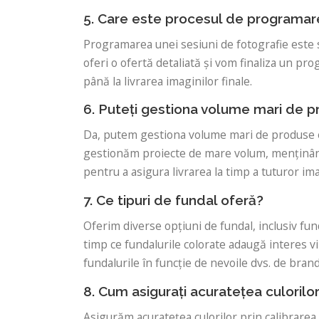
5. Care este procesul de programare
Programarea unei sesiuni de fotografie este s
oferi o ofertă detaliată și vom finaliza un p
până la livrarea imaginilor finale.
6. Puteți gestiona volume mari de 
Da, putem gestiona volume mari de produse ef
gestionăm proiecte de mare volum, menținând î
pentru a asigura livrarea la timp a tuturor ima
7. Ce tipuri de fundal oferă?
Oferim diverse opțiuni de fundal, inclusiv fund
timp ce fundalurile colorate adaugă interes vi
fundalurile în funcție de nevoile dvs. de bran
8. Cum asigurați acuratețea culorilor 
Asigurăm acuratețea culorilor prin calibrarea