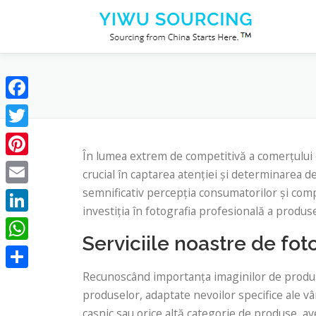
Sari la conținut
Facebook
Twitter
În lumea extrem de competitivă a comerțului e
Pinterest
crucial în captarea atenției și determinarea de
semnificativ percepția consumatorilor și com
Email
investiția în fotografia profesională a produs
LinkedIn
Serviciile noastre de fo
WhatsApp
Recunoscând importanța imaginilor de produse
Partajează
produselor, adaptate nevoilor specifice ale v
casnic sau orice altă categorie de produse, a