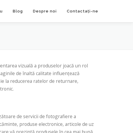
wu
Blog
Despre noi
Contactaţi-ne
entarea vizuală a produselor joacă un rol
aginile de înaltă calitate influențează
e la reducerea ratelor de returnare,
tronic.
toare de servicii de fotografiere a
căminte, produse electronice, articole de uz
 care vă prezintă produsele în cea mai bună